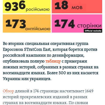
ПРИСОЕДИНЯЙТЕСЬ!
ПОБЕДИТЕЛЕЙ НЕ СУДЯТ?
КРЫМ.НЕПОКОРЕННЫЙ
ELIFBE
УКРАИНСКАЯ ПРОБЛЕМА КРЫМА
Все сайты RFE/RL
Во вторник специальная оперативная группа
Евросоюза STratCom East, которая борется против
российской кампании по дезинформации,
опубликовала полную
таблицу
с примерами
ложных историй, собранных в разных странах на
восемнадцати языках. Более 500 из них касаются
Украины или украинцев.
Обзор
длиной в 174 страницы насчитывает 1649
историй прокремлевских изданий в разных
странах на восемнадцати языках. По словам