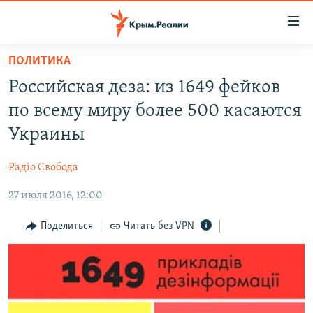
Доступность
ссылки
Вернуться
ПОЛИТИКА
к
НОВОСТИ
Российская деза: из 1649 фейков
основному
СПЕЦПРОЕКТЫ
содержанию
по всему миру более 500 касаются
ВОДА
Вернутся
ГРУЗ 200
Украины
к
ИСТОРИЯ
КАРТА ВОЕННЫХ ОБЪЕКТОВ КРЫМА
главной
Радіо Свобода
ЕЩЕ
11 ЛЕТ ОККУПАЦИИ КРЫМА. 11 ИСТОРИЙ СОПРОТИВЛЕНИЯ
навигации
Вернутся
27 июля 2016, 12:00
РАДІО СВОБОДА
ИНТЕРАКТИВ
к
КАК ОБОЙТИ БЛОКИРОВКУ
ИНФОГРАФИКА
Поделиться
Читать без VPN
поиску
ТЕЛЕПРОЕКТ КРЫМ.РЕАЛИИ
Українською
СОВЕТЫ ПРАВОЗАЩИТНИКОВ
Qırımtatar
ПРОПАВШИЕ БЕЗ ВЕСТИ