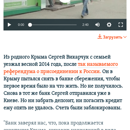
ПРИСОЕДИНЯЙТЕСЬ!
ПОБЕДИТЕЛЕЙ НЕ СУДЯТ?
КРЫМ.НЕПОКОРЕННЫЙ
0:00
2:40
ELIFBE
УКРАИНСКАЯ ПРОБЛЕМА КРЫМА
Загрузить
Все сайты RFE/RL
Из родного Крыма Сергей Викарчук с семьей
уезжал весной 2014 года, после
так называемого
референдума о присоединении к России.
Он в
Крыму пытался снять в банке сбережения, чтобы
первое время было на что жить. Но не получилось.
Снова в тот же банк Сергей отправился уже в
Киеве. Но ни забрать депозит, ни погасить кредит
ему опять не удалось. Счета были заблокированы.
"Банк заверял нас, что, пока продолжается