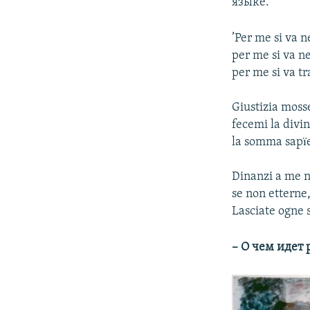
языке.
’Per me si va n
per me si va ne
per me si va tr
Giustizia mosse
fecemi la divi
la somma sapïe
Dinanzi a me n
se non etterne,
Lasciate ogne s
– О чем идет 