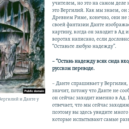
учителем, но это на самом деле 
это Вергилий. Как мы знаем, он
Древнем Риме, конечно, они не 
своей фантазии Данте изображае
картину, когда он заходит в Ад и
воротах написано, если дословно
“Оставьте любую надежду”.
– “Оставь надежду всяк сюда вх
русском переводе.
– Данте спрашивает у Вергилия, 
значит, потому что Данте не соо
он сейчас заходит именно в Ад.
Вергилий и Данте у
отвечает, что мы сейчас заходим
поэтому вы здесь увидите много
которые испытывают самые раз