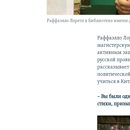
Раффаэлло Лорето в Библиотеке имени 
Раффаэлло Ло
магистерскую
активным защ
русской пров
рассказывает
политической
учиться в Кит
– Вы были од
стихи, призы