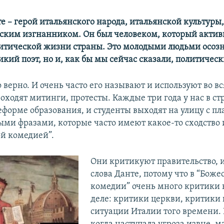
е – герой итальянского народа, итальянской культуры,
ским изгнанником. Он был человеком, который акти
литической жизни страны. Это молодыми людьми осозна
икий поэт, но и, как бы мы сейчас сказали, политичес
верно. И очень часто его называют и используют во вс
роходят митинги, протесты. Каждые три года у нас в ст
еформе образования, и студенты выходят на улицу с п
ными фразами, которые часто имеют какое-то сходство 
й комедией”.
Они критикуют правительство, 
слова Данте, потому что в “Бож
комедии” очень много критики 
деле: критики церкви, критики
ситуации Италии того времени.