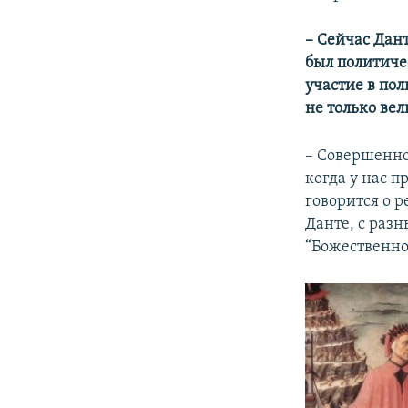
– Сейчас Дант
был политиче
участие в по
не только вел
– Совершенно 
когда у нас п
говорится о р
Данте, с раз
“Божественно