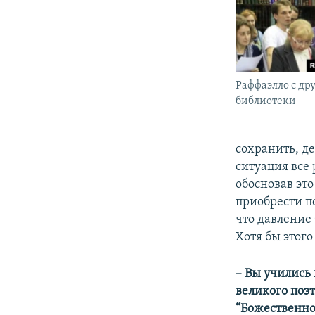
Раффаэлло с д
библиотеки
сохранить, де
ситуация все 
обосновав это
приобрести п
что давление 
Хотя бы этого
– Вы учились
великого поэ
“Божественно