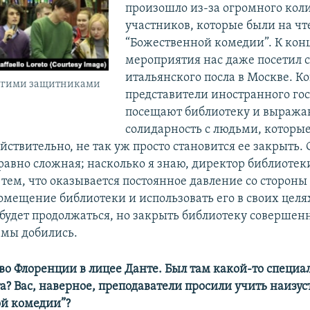
произошло из-за огромного кол
участников, которые были на ч
“Божественной комедии”. К кон
мероприятия нас даже посетил 
итальянского посла в Москве. К
ругими защитниками
представители иностранного гос
посещают библиотеку и выража
солидарность с людьми, которые
йствительно, не так уж просто становится ее закрыть.
равно сложная; насколько я знаю, директор библиотек
 тем, что оказывается постоянное давление со стороны 
омещение библиотеки и использовать его в своих целя
будет продолжаться, но закрыть библиотеку совершенн
 мы добились.
 во Флоренции в лицее Данте. Был там какой-то специа
та? Вас, наверное, преподаватели просили учить наизу
й комедии”?