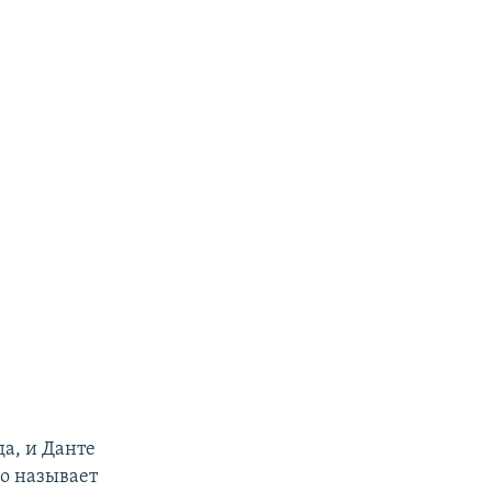
а, и Данте
го называет