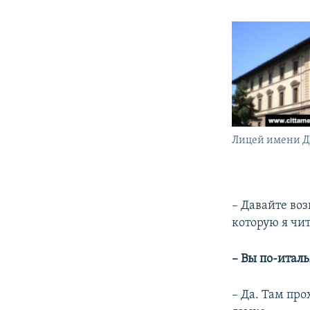
Лицей имени Д
– Давайте воз
которую я чи
– Вы по-итал
– Да. Там про