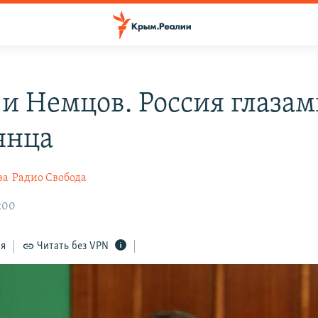
 и Немцов. Россия глаза
янца
ва
Радио Свобода
7:00
ся
Читать без VPN