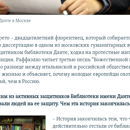
Данте в Москве
рето – двадцатилетний флорентиец, который собирает
 диссертацию в одном из московских гуманитарных в
итником библиотеки Данте, ходил на протестные мит
инции. Раффаэлло читает третью песнь “Божественной 
 о разнице между итальянской и российской обществе
 жизнью и объясняет, почему молодые европейцы охот
ай, чем в Россию.
ним из активных защитников Библиотеки имени Данте
вали людей на ее защиту. Чем эта история закончилась
– История закончилась тем, что
действительно отстали от библио