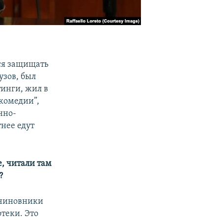
ся защищать
узов, был
инги, жил в
комедии”,
нно-
нее едут
, читали там
?
 чиновники
теки. Это