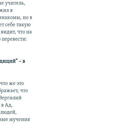
не учитель,
 жил в
знакомы, но в
т себе такую
 видит, что на
 перевести:
одящий” – в
что же это
бражает, что
 Вергилий
 в Ад,
 людей,
ные мучения