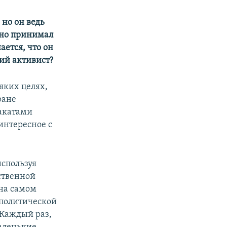
 но он ведь
вно принимал
ется, что он
кий активист?
яких целях,
ране
лакатами
интересное с
используя
ественной
на самом
 политической
 Каждый раз,