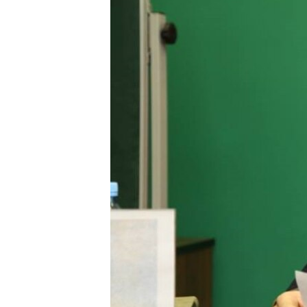
ПОБЕДИТЕЛЕЙ НЕ СУДЯТ?
КРЫМ.НЕПОКОРЕННЫЙ
ELIFBE
УКРАИНСКАЯ ПРОБЛЕМА КРЫМА