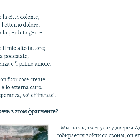
e la città dolente,
 l'etterno dolore,
a la perduta gente.
 il mio alto fattore;
na podestate,
nza e ’l primo amore.
on fuor cose create
 e io etterna duro.
peranza, voi ch’intrate’.
речь в этом фрагменте?
– Мы находимся уже у дверей Ад
собирается войти со своим, он е