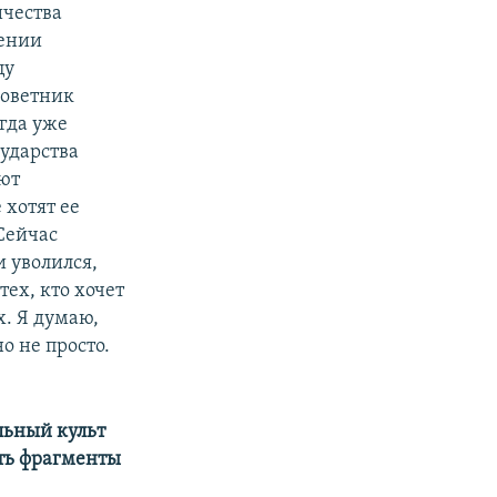
ичества
тении
цу
советник
огда уже
ударства
ют
 хотят ее
 Сейчас
и уволился,
тех, кто хочет
х. Я думаю,
о не просто.
льный культ
сть фрагменты