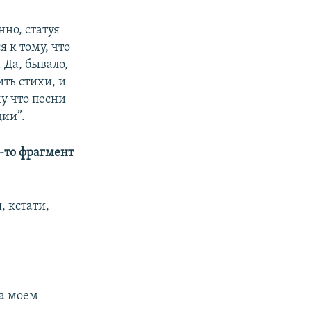
нно, статуя
 к тому, что
 Да, бывало,
ть стихи, и
у что песни
ии”.
-то фрагмент
, кстати,
на моем