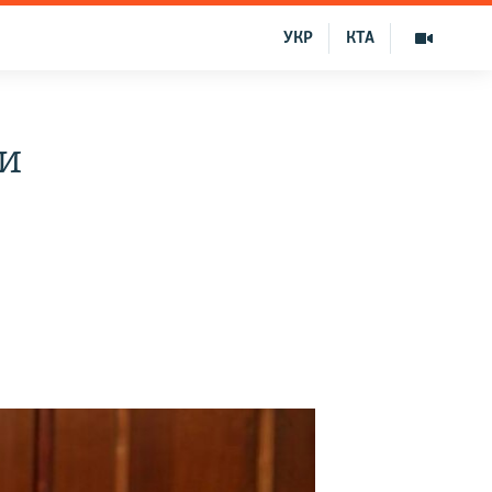
УКР
КТА
ми