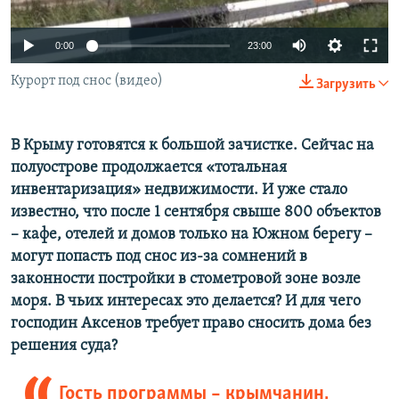
ПРИСОЕДИНЯЙТЕСЬ!
ПОБЕДИТЕЛЕЙ НЕ СУДЯТ?
0:00
23:00
КРЫМ.НЕПОКОРЕННЫЙ
ELIFBE
Курорт под снос (видео)
Загрузить
УКРАИНСКАЯ ПРОБЛЕМА КРЫМА
Все сайты RFE/RL
В Крыму готовятся к большой зачистке. Сейчас на
полуострове продолжается «тотальная
инвентаризация» недвижимости. И уже стало
известно, что после 1 сентября свыше 800 объектов
– кафе, отелей и домов только на Южном берегу –
могут попасть под снос из-за сомнений в
законности постройки в стометровой зоне возле
моря. В чьих интересах это делается? И для чего
господин Аксенов требует право сносить дома без
решения суда?
Гость программы – крымчанин,