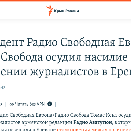
дент Радио Свободная Ев
 Свобода осудил насилие 
ении журналистов в Ере
:43
ся
Читать без VPN
дио Свободная Европа/Радио Свобода Томас Кент осуд
налистов армянской редакции
Радио Азатутюн
, котор
юля освещали в Ереване
столкновения между полицей