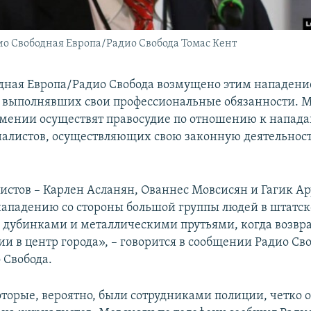
о Свободная Европа/Радио Свобода Томас Кент
дная Европа/Радио Свобода возмущено этим нападени
 выполнявших свои профессиональные обязанности. 
рмении осуществят правосудие по отношению к напад
алистов, осуществляющих свою законную деятельность
истов – Карлен Асланян, Ованнес Мовсисян и Гагик А
нападению со стороны большой группы людей в штатск
дубинками и металлическими прутьями, когда возвр
ии в центр города», – говорится в сообщении Радио Св
 Свобода.
оторые, вероятно, были сотрудниками полиции, четко 