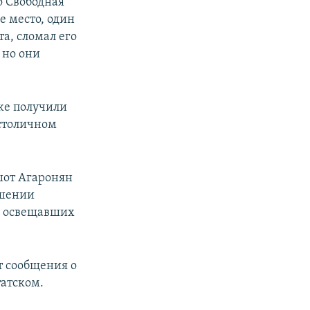
о Свободная
е место, один
а, сломал его
 но они
же получили
 столичном
шот Агаронян
ошении
, освещавших
т сообщения о
атском.