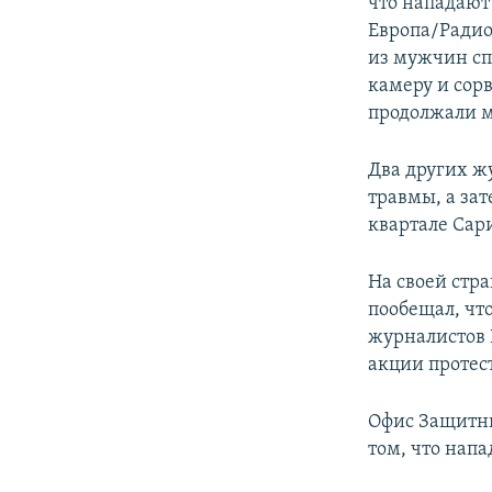
что нападают
Европа/Радио 
из мужчин сп
камеру и сорв
продолжали м
Два других ж
травмы, а зат
квартале Сар
На своей стр
пообещал, чт
журналистов 
акции протес
Офис Защитни
том, что нап