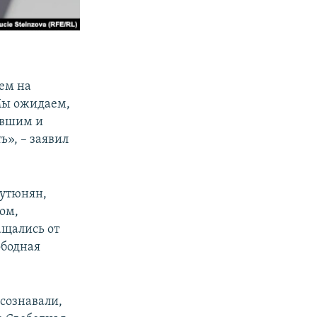
ем на
Мы ожидаем,
авшим и
», – заявил
рутюнян,
ом,
ащались от
ободная
осознавали,