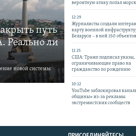
вероятную атаку попал морс
12:29
Журналисты создали интера
закрыть путь
карту военной инфраструкт
Беларуси – в ней 150 объекто
. Реально ли
11:25
США: Трамп подписал указы,
ограничивающие право на
ление новой системы
гражданство по рождению
10:12
YouTube заблокировал канал
общины» из-за рекламы
экстремистских сообществ
ПРИСОЕДИНЯЙТЕСЬ!