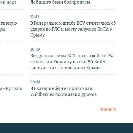
Лейпцига были боеприпасы
кой порт
11:45
ктивную
В Генеральном штабе ВСУ отчитались об
уры
ударах по РЛС и месту запусков БпЛА в
в
Крыму
10:39
Воздушные силы ВСУ: ночью войска РФ
атаковали Украину почти 150 БпЛА,
часть из них запускали из Крыма
09:28
ы «Русской
В Екатеринбурге горит склад
Wildberries после атаки дронов
БОЛЬШЕ