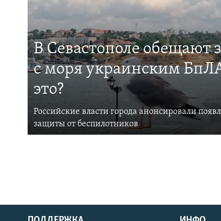
В Севастополе обещают 
с моря украинским БпЛА
это?
Российские власти города анонсировали появ
защиты от беспилотников
ПОДДЕРЖКА
ИНФО