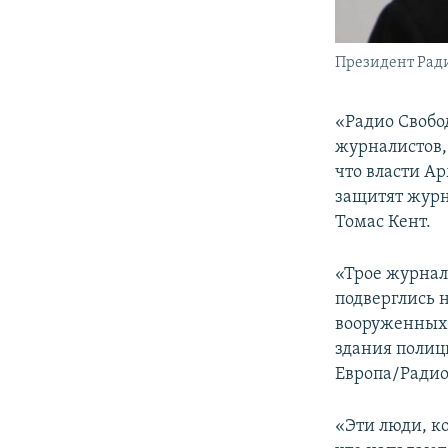
Президент Ради
«Радио Свобо
журналистов,
что власти А
защитят журн
Томас Кент.
«Трое журнал
подверглись 
вооруженных 
здания полиц
Европа/Радио
«Эти люди, к