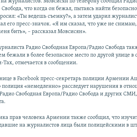
 на журналистов. Мовсисян по телефону сообщил Ради
Свобода, что когда он бежал, пытаясь найти безопасно
росил: «Ты ведешь съемку?», а затем ударил журналист
ал его пресс-значок. «Я им сказал, что уже не снимаю,
еня бить», – рассказал Мовсисян».
урналиста Радио Свободная Европа/Радио Свобода так
ем бежали в более безопасное место по другой улице в
и-Тах, отмечается в сообщении.
анице в Facebook пресс-секретарь полиции Армении А
о полиция «немедленно» расследует нарушения в отн
Радио Свободная Европа/Радио Свобода и других СМИ
та.
ка прав человека Армении также сообщил, что изучи
адавшие на журналистов лица были полицейскими в шт