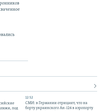
оронников
хваченное
рвались
12:52
СМИ: в Германии отрицают, что на
ссийские
борту украинского Ан-124 в аэропорту
пляжи, под