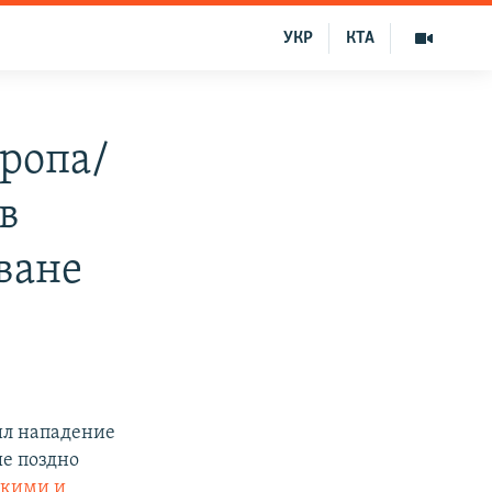
УКР
КТА
ропа/
в
ване
ил нападение
ые поздно
скими и