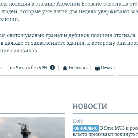
юля полиция в столице Армении Ереване разогнала ст
людей, которые уже почти две недели удерживают за
олиции.
м светошумовых гранат и дубинок полиция отогнала
в дальше от захваченного здания, к которому они про
ение силовиков.
ся
Читать без VPN
Follow us
Печать
НОВОСТИ
13:09
В Ялте МЧС и ро
ОБНОВЛЕНО
власти призывают покинуть 