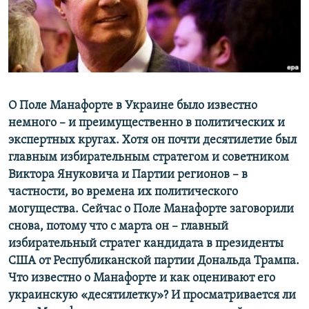
ПРИСОЕДИНЯЙТЕСЬ!
ПОБЕДИТЕЛЕЙ НЕ СУДЯТ?
КРЫМ.НЕПОКОРЕННЫЙ
ELIFBE
УКРАИНСКАЯ ПРОБЛЕМА КРЫМА
Все сайты RFE/RL
О Поле Манафорте в Украине было известно
немного – и преимущественно в политических и
экспертных кругах. Хотя он почти десятилетие был
главным избирательным стратегом и советником
Виктора Януковича и Партии регионов – в
частности, во времена их политического
могущества. Сейчас о Поле Манафорте заговорили
снова, потому что с марта он – главный
избирательный стратег кандидата в президенты
США от Республиканской партии Дональда Трампа.
Что известно о Манафорте и как оценивают его
украинскую «десятилетку»? И просматривается ли