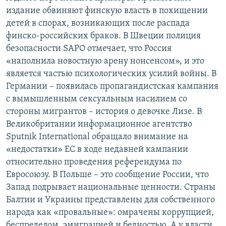
издание обвиняют финскую власть в похищении
детей в спорах, возникающих после распада
финско-российских браков. В Швеции полиция
безопасности SAPO отмечает, что Россия
«наполнила новостную арену нонсенсом», и это
является частью психологических усилий войны. В
Германии – появилась пропагандистская кампания
с вымышленным сексуальным насилием со
стороны мигрантов – история о девочке Лизе. В
Великобритании информационное агентство
Sputnik International обращало внимание на
«недостатки» ЕС в ходе недавней кампании
относительно проведения референдума по
Евросоюзу. В Польше – это сообщение России, что
Запад подрывает национальные ценности. Страны
Балтии и Украины представлены для собственного
народа как «провальные»: омрачены коррупцией,
беспределом, эмиграцией и бедностью. А у власти