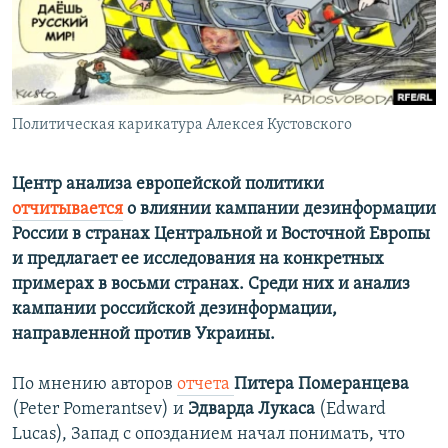
ПРИСОЕДИНЯЙТЕСЬ!
ПОБЕДИТЕЛЕЙ НЕ СУДЯТ?
КРЫМ.НЕПОКОРЕННЫЙ
ELIFBE
Политическая карикатура Алексея Кустовского
УКРАИНСКАЯ ПРОБЛЕМА КРЫМА
Все сайты RFE/RL
Центр анализа европейской политики
отчитывается
о влиянии кампании дезинформации
России в странах Центральной и Восточной Европы
и предлагает ее исследования на конкретных
примерах в восьми странах. Среди них и анализ
кампании российской дезинформации,
направленной против Украины.
По мнению авторов
отчета
Питера Померанцева
(Peter Pomerantsev) и
Эдварда Лукаса
(Edward
Lucas), Запад с опозданием начал понимать, что