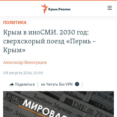
Доступность
ссылки
Вернуться
ПОЛИТИКА
к
НОВОСТИ
Крым в иноСМИ. 2030 год:
основному
СПЕЦПРОЕКТЫ
содержанию
сверхскорый поезд «Пермь –
ВОДА
Вернутся
ГРУЗ 200
Крым»
к
ИСТОРИЯ
КАРТА ВОЕННЫХ ОБЪЕКТОВ КРЫМА
главной
Александр Виноградов
ЕЩЕ
11 ЛЕТ ОККУПАЦИИ КРЫМА. 11 ИСТОРИЙ СОПРОТИВЛЕНИЯ
навигации
Вернутся
08 августа 2016, 13:00
РАДІО СВОБОДА
ИНТЕРАКТИВ
к
КАК ОБОЙТИ БЛОКИРОВКУ
ИНФОГРАФИКА
Поделиться
Читать без VPN
поиску
ТЕЛЕПРОЕКТ КРЫМ.РЕАЛИИ
Українською
СОВЕТЫ ПРАВОЗАЩИТНИКОВ
Qırımtatar
ПРОПАВШИЕ БЕЗ ВЕСТИ