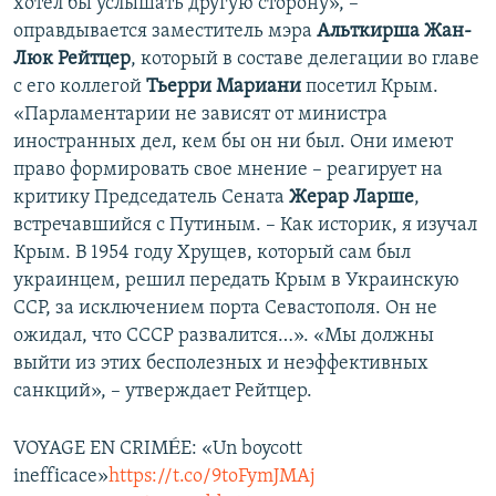
хотел бы услышать другую сторону», –
оправдывается заместитель мэра
Альткирша Жан-
Люк Рейтцер
, который в составе делегации во главе
с его коллегой
Тьерри Мариани
посетил Крым.
«Парламентарии не зависят от министра
иностранных дел, кем бы он ни был. Они имеют
право формировать свое мнение – реагирует на
критику Председатель Сената
Жерар Ларше
,
встречавшийся с Путиным. – Как историк, я изучал
Крым. В 1954 году Хрущев, который сам был
украинцем, решил передать Крым в Украинскую
ССР, за исключением порта Севастополя. Он не
ожидал, что СССР развалится…». «Мы должны
выйти из этих бесполезных и неэффективных
санкций», – утверждает Рейтцер.
VOYAGE EN CRIMÉE: «Un boycott
inefficace»
https://t.co/9toFymJMAj