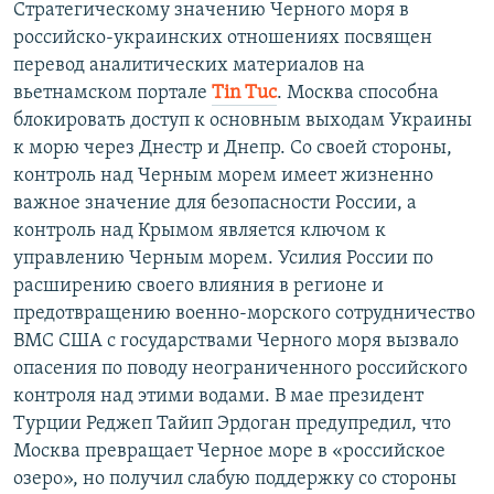
Стратегическому значению Черного моря в
российско-украинских отношениях посвящен
перевод аналитических материалов на
вьетнамском портале
Тin Тuc
. Москва способна
блокировать доступ к основным выходам Украины
к морю через Днестр и Днепр. Со своей стороны,
контроль над Черным морем имеет жизненно
важное значение для безопасности России, а
контроль над Крымом является ключом к
управлению Черным морем. Усилия России по
расширению своего влияния в регионе и
предотвращению военно-морского сотрудничество
ВМС США с государствами Черного моря вызвало
опасения по поводу неограниченного российского
контроля над этими водами. В мае президент
Турции Реджеп Тайип Эрдоган предупредил, что
Москва превращает Черное море в «российское
озеро», но получил слабую поддержку со стороны