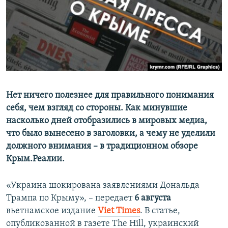
ПРИСОЕДИНЯЙТЕСЬ!
ПОБЕДИТЕЛЕЙ НЕ СУДЯТ?
КРЫМ.НЕПОКОРЕННЫЙ
ELIFBE
УКРАИНСКАЯ ПРОБЛЕМА КРЫМА
Все сайты RFE/RL
Нет ничего полезнее для правильного понимания
себя, чем взгляд со стороны. Как минувшие
насколько дней отобразились в мировых медиа,
что было вынесено в заголовки, а чему не уделили
должного внимания – в традиционном обзоре
Крым.Реалии.
«Украина шокирована заявлениями Дональда
Трампа по Крыму», – передает
6 августа
вьетнамское издание
Viet Times
. В статье,
опубликованной в газете The Hill, украинский