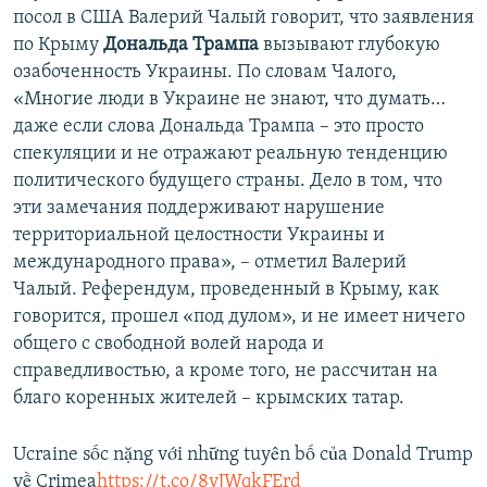
посол в США Валерий Чалый говорит, что заявления
по Крыму
Дональда Трампа
вызывают глубокую
озабоченность Украины. По словам Чалого,
«Многие люди в Украине не знают, что думать…
даже если слова Дональда Трампа – это просто
спекуляции и не отражают реальную тенденцию
политического будущего страны. Дело в том, что
эти замечания поддерживают нарушение
территориальной целостности Украины и
международного права», – отметил Валерий
Чалый. Референдум, проведенный в Крыму, как
говорится, прошел «под дулом», и не имеет ничего
общего с свободной волей народа и
справедливостью, а кроме того, не рассчитан на
благо коренных жителей – крымских татар.
Ucraine sốc nặng với những tuyên bố của Donald Trump
về Crimea
https://t.co/8vJWqkFErd