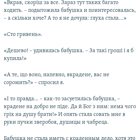
«Вкрав, скоріш за все. Зараз тут таких багато
ходить. – подытожила бабушка и поинтересовалась,
– а скільки хоче? А то я не дочула: глуха стала...»
«Сто гривень».
«Дешево! – удивилась бабушка. – За такі гроші і я б
купила!»
«А те, що воно, напевно, вкрадене, вас не
соромить?» – спросил я.
«І то правда… – как-то засуетилась бабушка, –
крадене на добро не піде. Да й Бог з ним: нема чого
гріх на душу брати!» И опять стала совать мне в
руки пучки зверобоя, душицы и чабреца.
Бабушка не стала иметь с краденным дело, хотя это