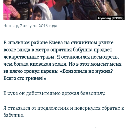
ПРИСОЕДИНЯЙТЕСЬ!
ПОБЕДИТЕЛЕЙ НЕ СУДЯТ?
КРЫМ.НЕПОКОРЕННЫЙ
ELIFBE
Чонгар, 7 августа 2016 года
УКРАИНСКАЯ ПРОБЛЕМА КРЫМА
В спальном районе Киева на стихийном рынке
Все сайты RFE/RL
возле входа в метро опрятная бабушка продает
лекарственные травы. Я остановился посмотреть,
чем богата киевская земля. Но в этот момент меня
за плечо тронул парень: «Бензопила не нужна?
Всего сто гривен!»
В руке он действительно держал бензопилу.
Я отказался от предложения и повернулся обратно к
бабушке.