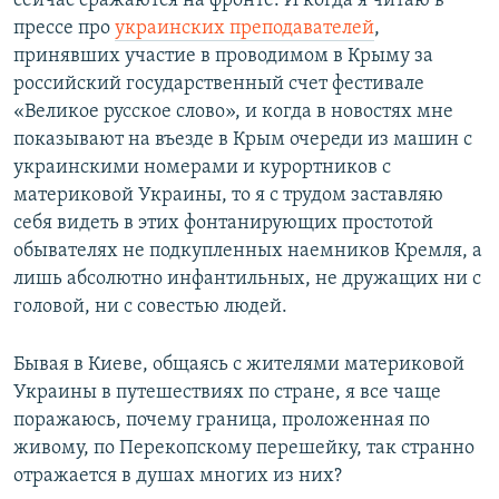
сейчас сражаются на фронте. И когда я читаю в
прессе про
украинских преподавателей
,
принявших участие в проводимом в Крыму за
российский государственный счет фестивале
«Великое русское слово», и когда в новостях мне
показывают на въезде в Крым очереди из машин с
украинскими номерами и курортников с
материковой Украины, то я с трудом заставляю
себя видеть в этих фонтанирующих простотой
обывателях не подкупленных наемников Кремля, а
лишь абсолютно инфантильных, не дружащих ни с
головой, ни с совестью людей.
Бывая в Киеве, общаясь с жителями материковой
Украины в путешествиях по стране, я все чаще
поражаюсь, почему граница, проложенная по
живому, по Перекопскому перешейку, так странно
отражается в душах многих из них?