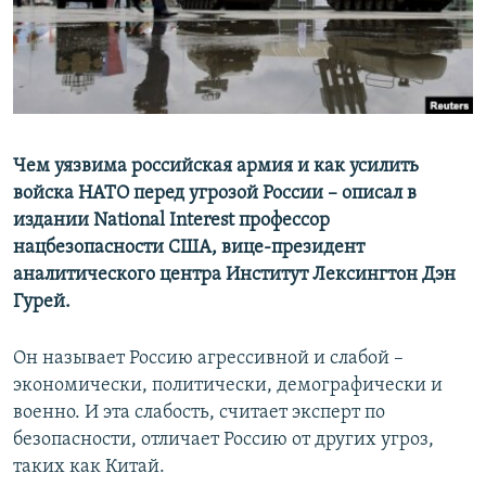
ПРИСОЕДИНЯЙТЕСЬ!
ПОБЕДИТЕЛЕЙ НЕ СУДЯТ?
КРЫМ.НЕПОКОРЕННЫЙ
ELIFBE
УКРАИНСКАЯ ПРОБЛЕМА КРЫМА
Все сайты RFE/RL
Чем уязвима российская армия и как усилить
войска НАТО перед угрозой России –
описал в
издании National Interest профессор
нацбезопасности США, вице-президент
аналитического центра Институт Лексингтон Дэн
Гурей.
Он называет Россию агрессивной и слабой –
экономически, политически, демографически и
военно. И эта слабость, считает эксперт по
безопасности, отличает Россию от других угроз,
таких как Китай.