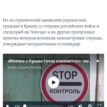
Из-за ограничений движения украинских
граждан в Крыму со стороны российских войск и
спецслужб на Чонгаре и на других пропускных
пунктах вечером возникли километровые очереди,
утверждают пограничники и очевидцы.
«Мнение о Крыме точно изменится» – люди в очереди на админгранице с Крымом (видео)
видео
Крым.Реалии
No media source currently available
0:00
1:24