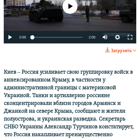
ПРИСОЕДИНЯЙТЕСЬ!
ПОБЕДИТЕЛЕЙ НЕ СУДЯТ?
No media source currently available
КРЫМ.НЕПОКОРЕННЫЙ
ELIFBE
0:00
2:00
УКРАИНСКАЯ ПРОБЛЕМА КРЫМА
Все сайты RFE/RL
Загрузить
Киев ‒ Россия усиливает свою группировку войск в
аннексированном Крыму, в частности у
административной границы с материковой
Украиной. Танки и артиллерию россияне
сконцентрировали вблизи городов Армянск и
Джанкой на севере Крыма, сообщают и жители
полуострова, и украинская разведка. Секретарь
СНБО Украины Александр Турчинов констатирует,
что Россия накапливает преимущественно