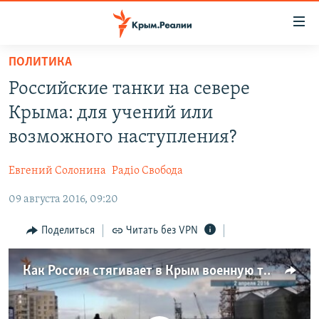
Доступность
ссылки
Вернуться
ПОЛИТИКА
к
НОВОСТИ
Российские танки на севере
основному
СПЕЦПРОЕКТЫ
содержанию
Крыма: для учений или
ВОДА
Вернутся
ГРУЗ 200
возможного наступления?
к
ИСТОРИЯ
КАРТА ВОЕННЫХ ОБЪЕКТОВ КРЫМА
главной
Евгений Солонина
Радіо Свобода
ЕЩЕ
11 ЛЕТ ОККУПАЦИИ КРЫМА. 11 ИСТОРИЙ СОПРОТИВЛЕНИЯ
навигации
Вернутся
09 августа 2016, 09:20
РАДІО СВОБОДА
ИНТЕРАКТИВ
к
КАК ОБОЙТИ БЛОКИРОВКУ
ИНФОГРАФИКА
Поделиться
Читать без VPN
поиску
ТЕЛЕПРОЕКТ КРЫМ.РЕАЛИИ
Українською
Как Россия стягивает в Крым военную технику (видео)
СОВЕТЫ ПРАВОЗАЩИТНИКОВ
Qırımtatar
ПРОПАВШИЕ БЕЗ ВЕСТИ