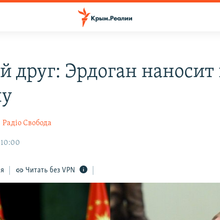
й друг: Эрдоган наносит
ну
а
Радіо Свобода
 10:00
ся
Читать без VPN