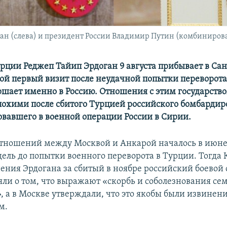
ан (слева) и президент России Владимир Путин (комбиниров
рции Реджеп Тайип Эрдоган 9 августа прибывает в Сан
вой первый визит после неудачной попытки переворота
ршает именно в Россию. Отношения с этим государство
лохими после сбитого Турцией российского бомбарди
вовавшего в военной операции России в Сирии.
тношений между Москвой и Анкарой началось в июне э
дель до попытки военного переворота в Турции. Тогда
ения Эрдогана за сбитый в ноябре российский боевой 
яли о том, что выражают «скорбь и соболезнования се
, а в Москве утверждали, что это якобы были извинени
м.