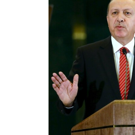
ПОБЕДИТЕЛЕЙ НЕ СУДЯТ?
КРЫМ.НЕПОКОРЕННЫЙ
ELIFBE
УКРАИНСКАЯ ПРОБЛЕМА КРЫМА