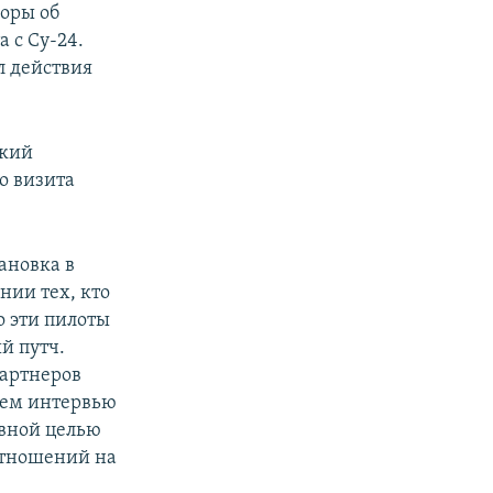
воры об
 с Су-24.
л действия
цкий
о визита
ановка в
нии тех, кто
о эти пилоты
й путч.
партнеров
внем интервью
авной целью
отношений на