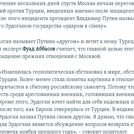
течение нескольких дней спустя Москва начала перего
ий против Турции, введенных именно после инцидента
осле этого инцидента президент Владимир Путин назва
го Эрдоганом государства «ударом в спину».
доган называет Путина «другом» и летит к нему. Туре
 эксперт
Фуад Аббасов
считает, что главной целью этог
вращение прежних отношений с Москвой.
«Изменилась геополитическая обстановка в мире, обст
Турции. Более-менее стала понятна картинка в отноше
причастен к сбитому российскому самолету. Потому чт
есть среди арестованных военных, готовивших военны
Кроме этого, Эрдоган хочет найти для себя надежных 
после того, как Европа отвернулась от Турции. В неда
Эрдоган назвал Путина своим другом. Я думаю, что гл
для Эрдогана является обсуждение вопросов возврата 
уровень ноября прошлого года», – говорит политолог.