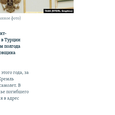
анное фото)
кт-
 в Турции
м полгода
ровщика
того года, за
 Кремль
самолет. В
мье погибшего
я в адрес