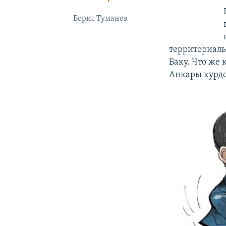
Борис Туманов
территориал
Баку. Что же 
Анкары курдс