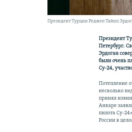
Президент Турции Реджеп Тайип Эрдог
Президент Ту
Петербург. С
Эрдоган сове
были очень п
Су-24, участ
Потепление о
несколько не
принял извин
Анкаре заявл
пилота Су-24»
России в цело