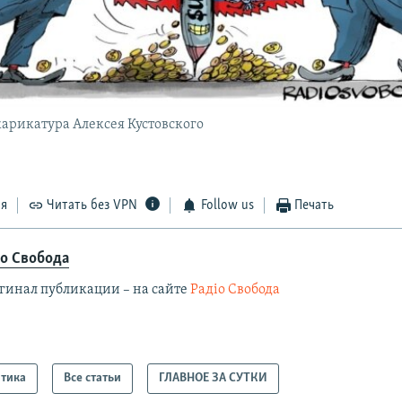
арикатура Алексея Кустовского
ся
Читать без VPN
Follow us
Печать
іо Свобода
гинал публикации – на сайте
Радіо Свобода
тика
Все статьи
ГЛАВНОЕ ЗА СУТКИ