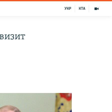
УКР
КТА
 визит