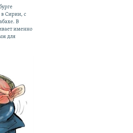
бурге
в Сирии, с
бахе. В
ивает именно
рым для