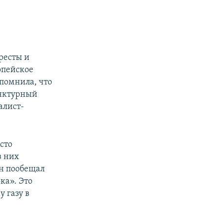
ресты и
опейское
спомнила, что
юнктурный
алист-
сто
з них
ан пообещал
ка». Это
 газу в