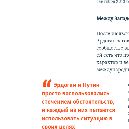
сентября 2013 г
Между Западо
После июльск
Эрдоган заго
сообщество вы
ей есть что 
характер и в
международ
Эрдоган и Путин
просто воспользовались
стечением обстоятельств,
и каждый из них пытается
использовать ситуацию в
своих целях