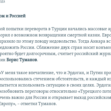
ода
м и Россией
ой попытки переворота в Турции начались массовые а
ворил о возможном возвращении смертной казни. Евр
разило по этому поводу недовольство. Тогда Анкара в
предложить России. Сближение двух стран носит конъ
ероятно будет долгосрочным, считает российский журн
ник
Борис Туманов
.
«У меня такое впечатление, что и Эрдоган, и Путин про
воспользовались стечением обстоятельств, и каждый и
пытается использовать ситуацию в своих целях. Эрдог
возобновить переговоры относительно «Турецкого пото
очень важно для России и открывает выход российскому
Европу», – отметил Туманов.