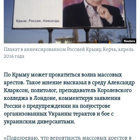
ПРИСОЕДИНЯЙТЕСЬ!
ПОБЕДИТЕЛЕЙ НЕ СУДЯТ?
КРЫМ.НЕПОКОРЕННЫЙ
ELIFBE
УКРАИНСКАЯ ПРОБЛЕМА КРЫМА
Все сайты RFE/RL
Плакат в аннексированном Россией Крыму, Керчь, апрель
2016 года
По Крыму может прокатиться волна массовых
арестов. Такое мнение высказал в среду Александр
Кларксон, политолог, преподаватель Королевского
колледжа в Лондоне, комментируя заявления
России о предупреждении на полуострове
организованных Украины терактов и бое с
украинским диверсантами.
«Подозреваю, что вероятность массовых арестов в