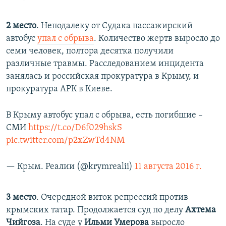
2 место
. Неподалеку от Судака пассажирский
автобус
упал с обрыва
. Количество жертв выросло до
семи человек, полтора десятка получили
различные травмы. Расследованием инцидента
занялась и российская прокуратура в Крыму, и
прокуратура АРК в Киеве.
В Крыму автобус упал с обрыва, есть погибшие –
СМИ
https://t.co/D6f029hskS
pic.twitter.com/p2xZwTd4NM
— Крым. Реалии (@krymrealii)
11 августа 2016 г.
3 место
. Очередной виток репрессий против
крымских татар. Продолжается суд по делу
Ахтема
Чийгоза
. На суде у
Ильми Умерова
выросло