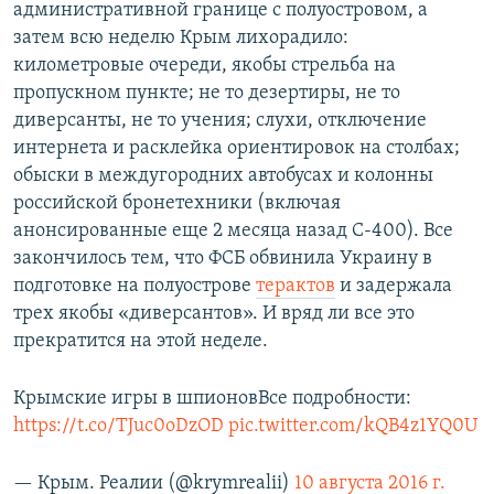
административной границе с полуостровом, а
затем всю неделю Крым лихорадило:
километровые очереди, якобы стрельба на
пропускном пункте; не то дезертиры, не то
диверсанты, не то учения; слухи, отключение
интернета и расклейка ориентировок на столбах;
обыски в междугородних автобусах и колонны
российской бронетехники (включая
анонсированные еще 2 месяца назад С-400). Все
закончилось тем, что ФСБ обвинила Украину в
подготовке на полуострове
терактов
и задержала
трех якобы «диверсантов». И вряд ли все это
прекратится на этой неделе.
Крымские игры в шпионовВсе подробности:
https://t.co/TJuc0oDzOD
pic.twitter.com/kQB4z1YQ0U
— Крым. Реалии (@krymrealii)
10 августа 2016 г.