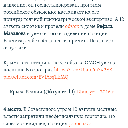
давление, он госпитализирован, при этом
российское обвинение настаивает на его
принудительной психиатрической экспертизе. А 12
августа силовики провели
обыск
в доме
Рефата
Мазалова
и увезли того в отделение полиции
Бахчисарая без объяснения причин. Позже его
отпустили.
Крымского татарина после обыска ОМОН увез в
полицию Бахчисарая
https://t.co/ULmFm7X2EK
pic.twitter.com/BVIAsqTkMQ
— Крым. Реалии (@krymrealii)
12 августа 2016 г.
4 место
. В Севастополе утром 10 августа местные
власти запретили неофициальную торговлю. По
словам очевидцев, полиция
разогнала