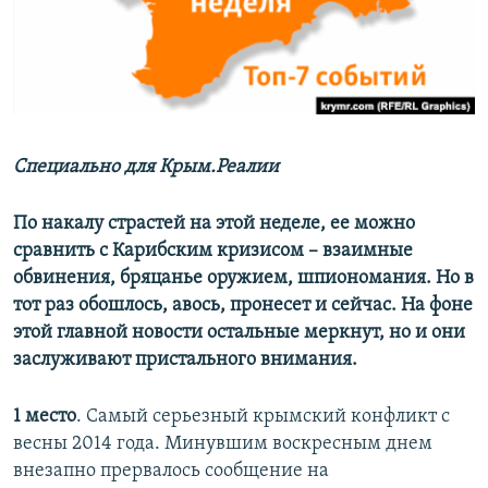
ПРИСОЕДИНЯЙТЕСЬ!
ПОБЕДИТЕЛЕЙ НЕ СУДЯТ?
КРЫМ.НЕПОКОРЕННЫЙ
ELIFBE
УКРАИНСКАЯ ПРОБЛЕМА КРЫМА
Все сайты RFE/RL
Специально для Крым.Реалии
По накалу страстей на этой неделе, ее можно
сравнить с Карибским кризисом – взаимные
обвинения, бряцанье оружием, шпиономания. Но в
тот раз обошлось, авось, пронесет и сейчас. На фоне
этой главной новости остальные меркнут, но и они
заслуживают пристального внимания.
1 место
. Самый серьезный крымский конфликт с
весны 2014 года. Минувшим воскресным днем
внезапно прервалось сообщение на