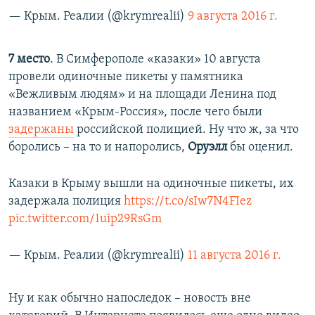
— Крым. Реалии (@krymrealii)
9 августа 2016 г.
7 место
. В Симферополе «казаки» 10 августа
провели одиночные пикеты у памятника
«Вежливым людям» и на площади Ленина под
названием «Крым-Россия», после чего были
задержаны
российской полицией. Ну что ж, за что
боролись – на то и напоролись,
Оруэлл
бы оценил.
Казаки в Крыму вышли на одиночные пикеты, их
задержала полиция
https://t.co/sIw7N4FIez
pic.twitter.com/1uip29RsGm
— Крым. Реалии (@krymrealii)
11 августа 2016 г.
Ну и как обычно напоследок – новость вне