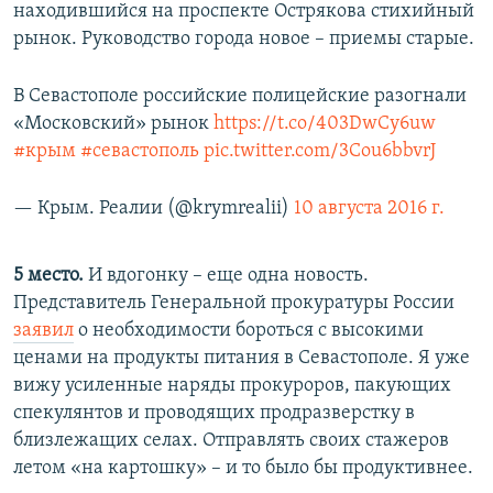
находившийся на проспекте Острякова стихийный
рынок. Руководство города новое – приемы старые.
В Севастополе российские полицейские разогнали
«Московский» рынок
https://t.co/403DwCy6uw
#крым
#севастополь
pic.twitter.com/3Cou6bbvrJ
— Крым. Реалии (@krymrealii)
10 августа 2016 г.
5 место.
И вдогонку – еще одна новость.
Представитель Генеральной прокуратуры России
заявил
о необходимости бороться с высокими
ценами на продукты питания в Севастополе. Я уже
вижу усиленные наряды прокуроров, пакующих
спекулянтов и проводящих продразверстку в
близлежащих селах. Отправлять своих стажеров
летом «на картошку» – и то было бы продуктивнее.