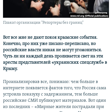
ПРИСОЕДИНЯЙТЕСЬ!
ПОБЕДИТЕЛЕЙ НЕ СУДЯТ?
КРЫМ.НЕПОКОРЕННЫЙ
ELIFBE
Плакат организации "Репортеры без границ"
УКРАИНСКАЯ ПРОБЛЕМА КРЫМА
Вот все мне не дают покоя крымские события.
Все сайты RFE/RL
Конечно, про них уже писано-переписано, но
российские власти никак не могут угомониться.
Чуть ли ни каждый день проливается свет на эти
аресты представителей «украинских спецслужб» в
Крыму.
Проанализировав все, понимаю: чем больше в
интернете появляется фактов того, что Россия сама
устроила показуху с задержанием, тем больше
российские СМИ публикуют материалов. Вот один
из последних – «Мирные жители пострадали при