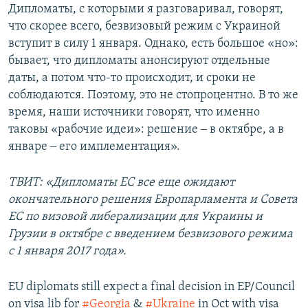
Дипломаты, с которыми я разговаривал, говорят,
что скорее всего, безвизовый режим с Украиной
вступит в силу 1 января. Однако, есть большое «но»:
бывает, что дипломаты анонсируют отдельные
даты, а потом что-то происходит, и сроки не
соблюдаются. Поэтому, это не стопроцентно. В то же
время, наши источники говорят, что именно
таковы «рабочие идеи»: решение ‒ в октябре, а в
январе ‒ его имплементация».
ТВИТ: «Дипломаты ЕС все еще ожидают
окончательного решения Европарламента и Совета
ЕС по визовой либерализации для Украины и
Грузии в октябре с введением безвизового режима
с 1 января 2017 года».
EU diplomats still expect a final decision in EP/Council
on visa lib for
#Georgia
&
#Ukraine
in Oct with visa