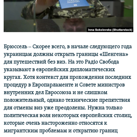
ПРИСОЕДИНЯЙТЕСЬ!
ПОБЕДИТЕЛЕЙ НЕ СУДЯТ?
КРЫМ.НЕПОКОРЕННЫЙ
ELIFBE
УКРАИНСКАЯ ПРОБЛЕМА КРЫМА
Все сайты RFE/RL
Брюссель ‒ Скорее всего, в начале следующего года
украинцам должны открыть границы «Шенгена»
для путешествий без виз. На это Радіо Свобода
указывают в европейских дипломатических
кругах. Хотя контекст для прохождения последних
процедур в Европарламенте и Совете министров
внутренних дел Евросоюза и не слишком
положительный, однако технические препятствия
для отмены виз уже преодолены. Нужна только
политическая воля некоторых европейских столиц,
которые очень настороженно относятся к
мигрантским проблемам и открытию границ