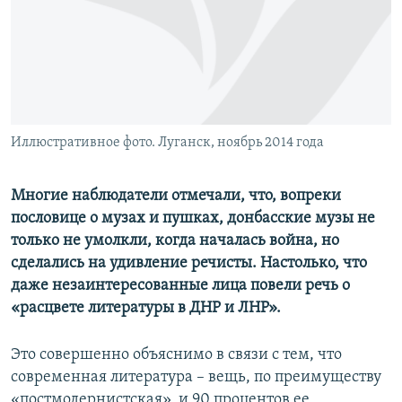
ПРИСОЕДИНЯЙТЕСЬ!
ПОБЕДИТЕЛЕЙ НЕ СУДЯТ?
КРЫМ.НЕПОКОРЕННЫЙ
ELIFBE
УКРАИНСКАЯ ПРОБЛЕМА КРЫМА
Все сайты RFE/RL
Иллюстративное фото. Луганск, ноябрь 2014 года
Многие наблюдатели отмечали, что, вопреки
пословице о музах и пушках, донбасские музы не
только не умолкли, когда началась война, но
сделались на удивление речисты. Настолько, что
даже незаинтересованные лица повели речь о
«расцвете литературы в ДНР и ЛНР».
Это совершенно объяснимо в связи с тем, что
современная литература – вещь, по преимуществу
«постмодернистская», и 90 процентов ее