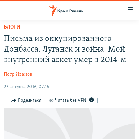
Доступность
ссылки
Вернуться
БЛОГИ
к
НОВОСТИ
Письма из оккупированного
основному
СПЕЦПРОЕКТЫ
содержанию
Донбасса. Луганск и война. Мой
ВОДА
Вернутся
ГРУЗ 200
внутренний аскет умер в 2014-м
к
ИСТОРИЯ
КАРТА ВОЕННЫХ ОБЪЕКТОВ КРЫМА
главной
Петр Иванов
ЕЩЕ
11 ЛЕТ ОККУПАЦИИ КРЫМА. 11 ИСТОРИЙ СОПРОТИВЛЕНИЯ
навигации
Вернутся
26 августа 2016, 07:15
РАДІО СВОБОДА
ИНТЕРАКТИВ
к
КАК ОБОЙТИ БЛОКИРОВКУ
ИНФОГРАФИКА
Поделиться
Читать без VPN
поиску
ТЕЛЕПРОЕКТ КРЫМ.РЕАЛИИ
Українською
СОВЕТЫ ПРАВОЗАЩИТНИКОВ
Qırımtatar
ПРОПАВШИЕ БЕЗ ВЕСТИ