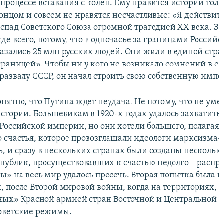
 процессе вставания с колен. Ему нравится истории тол
онцом и совсем не нравятся несчастливые: «Я действит
аспад Советского Союза огромной трагедией XX века. З
е всего, потому, что в одночасье за границами Росси
азались 25 млн русских людей. Они жили в единой стр
границей». Чтобы ни у кого не возникало сомнений в 
развалу СССР, он начал строить свою собственную им
нятно, что Путина ждет неудача. Не потому, что не уме
истории. Большевикам в 1920-х годах удалось захвати
Российской империи, но они хотели большего, полагая,
о счастья, которое провозглашали идеологи марксизм
, и сразу в нескольких странах были созданы несколь
спублик, просуществовавших к счастью недолго – расп
ы» на весь мир удалось пресечь. Вторая попытка была
х, после Второй мировой войны, когда на территориях,
ых» Красной армией стран Восточной и Центральной
оветские режимы.