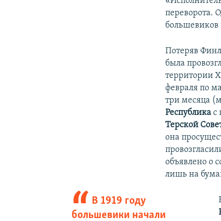
«Исполнитель
переворота. 
большевиков 
Потеряв Финл
была провоз
территории Х
февраля по м
три месяца (
Республика
с 
Терской Сове
она просущес
провозгласи
объявлено о 
лишь на бума
В 1919 году
большевики начали