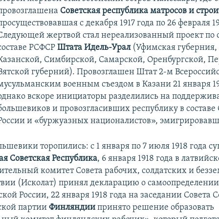
провозглашена
Советская республика матросов и стро
просуществовавшая с декабря 1917 года по 26 февраля 19
Следующей жертвой стал нереализованный проект по 
составе РСФСР
Штата Идель-Урал
(Уфимская губерния, 
Казанской, Симбирской, Самарской, Оренбургской, П
Вятской губерний). Провозглашен Штат 2-м Всероссий
мусульманским военным съездом в Казани 21 января 19
однако вскоре инициаторы разделились на поддержи
большевиков и провозгласивших республику в составе
России и «буржуазных националистов», эмигрировавш
ольшевики торопились: с 1 января по 7 июля 1918 года с
ая Советская Республика
, 6 января 1918 года в латвийс
ительный комитет Совета рабочих, солдатских и безз
твии (Исколат) принял декларацию о самоопределени
ской России, 22 января 1918 года на заседании Совета 
ской партии
Финляндии
принято решение образовать