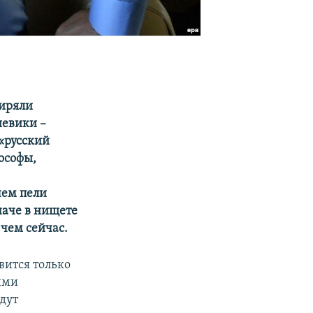
ширяли
шевики –
 «русский
лософы,
чем пели
наче в нищете
чем сейчас.
вится только
ими
дут