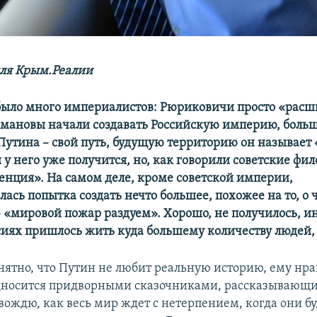
ля Крым.Реалии
было много империалистов: Рюриковичи просто «рас
омановы начали создавать Российскую империю, боль
 Путина – свой путь, будущую территорию он называет
 у него уже получится, но, как говорили советские фи
енция». На самом деле, кроме cоветской империи,
ась попытка создать нечто большее, похожее на то, о 
 «мировой пожар раздуем». Хорошо, не получилось, и
сиях пришлось жить куда большему количеству людей, 
нятно, что Путин не любит реальную историю, ему нра
односится придворными сказочниками, рассказывающ
вождю, как весь мир ждет с нетерпением, когда они бу