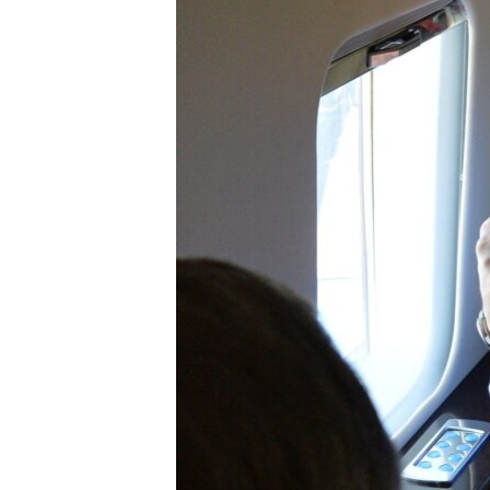
ПОБЕДИТЕЛЕЙ НЕ СУДЯТ?
КРЫМ.НЕПОКОРЕННЫЙ
ELIFBE
УКРАИНСКАЯ ПРОБЛЕМА КРЫМА