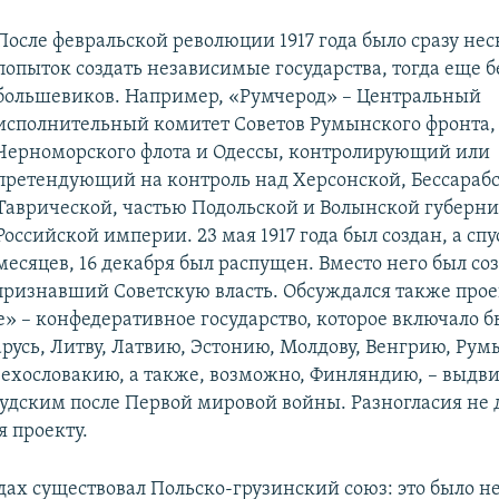
После февральской революции 1917 года было сразу нес
попыток создать независимые государства, тогда еще б
большевиков. Например, «Румчерод» – Центральный
исполнительный комитет Советов Румынского фронта,
Черноморского флота и Одессы, контролирующий или
претендующий на контроль над Херсонской, Бессарабс
Таврической, частью Подольской и Волынской губерн
Российской империи. 23 мая 1917 года был создан, а спу
месяцев, 16 декабря был распущен. Вместо него был со
признавший Советскую власть. Обсуждался также прое
 – конфедеративное государство, которое включало б
арусь, Литву, Латвию, Эстонию, Молдову, Венгрию, Ру
ехословакию, а также, возможно, Финляндию, – выдв
дским после Первой мировой войны. Разногласия не 
я проекту.
одах существовал Польско-грузинский союз: это было не