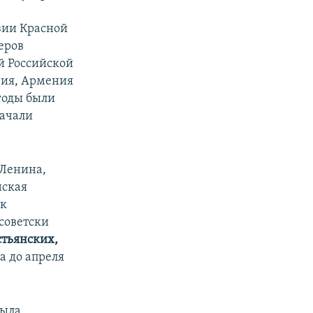
узии Красной
еров
й Российской
зия, Армения
 годы были
начали
 Ленина,
нская
ак
-советски
стьянских,
да до апреля
была