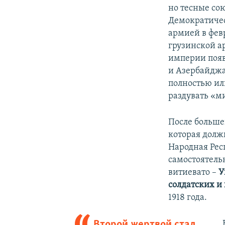
но тесные со
Демократичес
армией в фев
грузинской а
империи появ
и Азербайджан
полностью ил
раздувать «м
После больше
которая долж
Народная Рес
самостоятельн
витиевато –
У
солдатских и
1918 года.
Второй жертвой стал