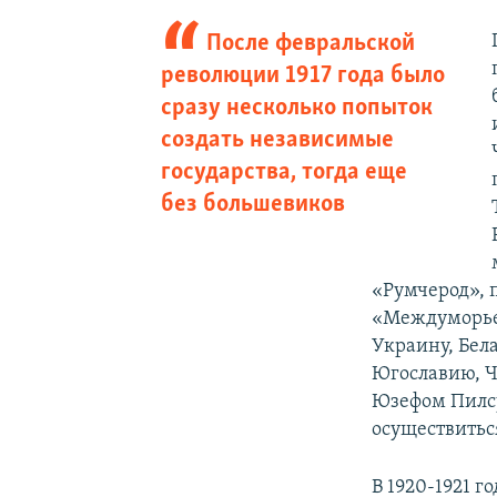
После февральской
революции 1917 года было
сразу несколько попыток
создать независимые
государства, тогда еще
без большевиков
«Румчерод», 
«Междуморье»
Украину, Бел
Югославию, Ч
Юзефом Пилсу
осуществитьс
В 1920-1921 г