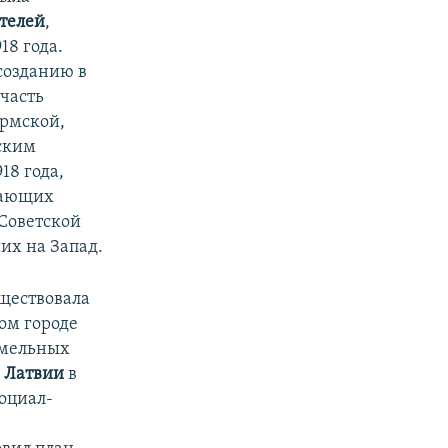
ителей
,
18 года.
созданию в
часть
ермской,
ским
18 года,
вающих
 Советской
их на Запад.
уществовала
ком городе
емельных
и
Латвии
в
Социал-