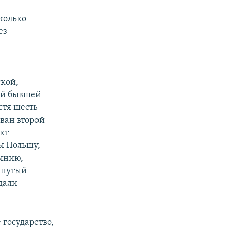
колько
ез
кой,
ий бывшей
стя шесть
зван второй
кт
ы Польшу,
мынию,
инутый
дали
 государство,