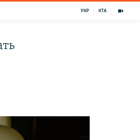
УКР
КТА
ать