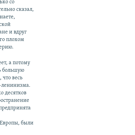
ько со
ельно сказал,
наете,
йской
ане и вдруг
его плохом
перию.
ет, а потому
ть большую
 что весь
а-ленинизма.
ко десятков
ространение
 предпринята
 Европы, были