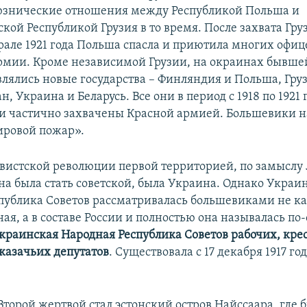
юзнические отношения между Республикой Польша и
кой Республикой Грузия в то время. После захвата Гр
рале 1921 года Польша спасла и приютила многих офиц
рмии. Кроме независимой Грузии, на окраинах бывше
лялись новые государства – Финляндия и Польша, Гру
, Украина и Беларусь. Все они в период с 1918 по 1921
и частично захвачены Красной армией. Большевики 
ировой пожар».
вистской революции первой территорией, по замыслу
на была стать советской, была Украина. Однако Украи
публика Советов рассматривалась большевиками не к
ая, а в составе России и полностью она называлась по
краинская Народная Республика Советов рабочих, кре
 казачьих депутатов
. Существовала с 17 декабря 1917 го
Второй жертвой стал эстонский остров Найссаара, где 