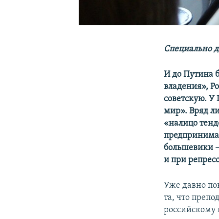
Специально д
И до Путина 
владения», Р
cоветскую. У
мир». Вряд ли
«налицо тенд
предпринимал
большевики –
и при репрес
Уже давно по
та, что преп
российскому 