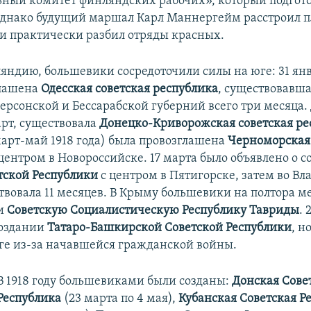
ный комитет финляндских рабочих», который подгот
Однако будущий маршал Карл Маннергейм расстроил 
и практически разбил отряды красных.
яндию, большевики сосредоточили силы на юге: 31 янв
глашена
Одесская советская республика
, существовавша
ерсонской и Бессарабской губерний всего три месяца. 
арт, существовала
Донецко-Криворожская советская ре
март-май 1918 года) была провозглашена
Черноморская
центром в Новороссийске. 17 марта было объявлено о 
тской Республики
с центром в Пятигорске, затем во Вл
твовала 11 месяцев. В Крыму большевики на полтора м
ли
Советскую Социалистическую Республику Тавриды
. 
создании
Татаро-Башкирской Советской Республики
, н
ге из-за начавшейся гражданской войны.
В 1918 году большевиками были созданы:
Донская Сове
Республика
(23 марта по 4 мая),
Кубанская Советская Р