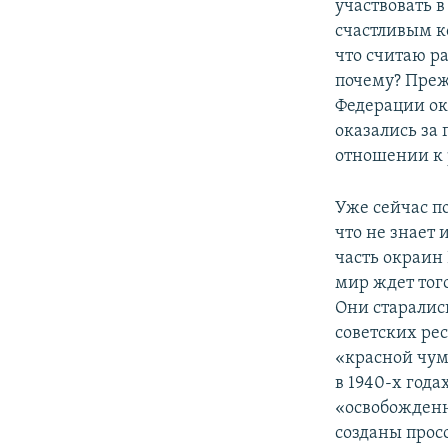
участвовать в
счастливым к
что считаю р
почему? Прежд
Федерации ок
оказались за 
отношении к 
Уже сейчас по
что не знает 
часть окраин 
мир ждет тог
Они старались
советских ре
«красной чум
в 1940-х года
«освобожденн
созданы прос