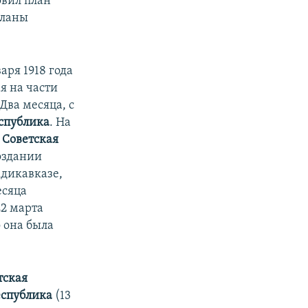
овил план
планы
аря 1918 года
я на части
Два месяца, с
спублика
. На
 Советская
создании
адикавказе,
есяца
22 марта
о она была
тская
еспублика
(13