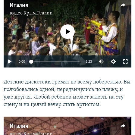
Италия
видео
Крым.Реалии
No media source currently available
0:00
3:23
Детские дискотеки гремят по всему побережью. Вы
полюбовались одной, передвинулись по пляжу, и
уже другая. Любой ребенок может залезть на эту
сцену и на целый вечер стать артистом.
Италия
видео
Крым.Реалии