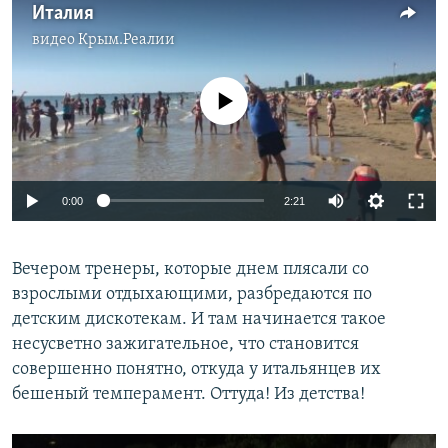
Италия
видео
Крым.Реалии
No media source currently available
0:00
2:21
Вечером тренеры, которые днем плясали со
взрослыми отдыхающими, разбредаются по
детским дискотекам. И там начинается такое
несусветно зажигательное, что становится
совершенно понятно, откуда у итальянцев их
бешеный темперамент. Оттуда! Из детства!