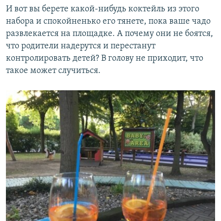
И вот вы берете какой-нибудь коктейль из этого
набора и спокойненько его тянете, пока ваше чадо
развлекается на площадке. А почему они не боятся,
что родители надерутся и перестанут
контролировать детей? В голову не приходит, что
такое может случиться.