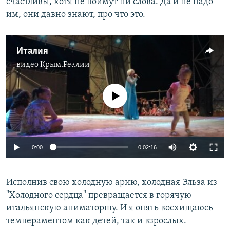
счастливы, хотя не поймут ни слова. Да и не надо
им, они давно знают, про что это.
Италия
видео
Крым.Реалии
No media source currently available
0:00
0:02:16
Исполнив свою холодную арию, холодная Эльза из
"Холодного сердца" превращается в горячую
итальянскую аниматоршу. И я опять восхищаюсь
темпераментом как детей, так и взрослых.