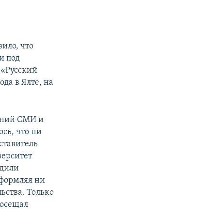
ило, что
и под
 «Русский
ода в Ялте, на
щений СМИ и
сь, что ни
ставитель
верситет
удили
оформляя ни
льства. Только
посещал