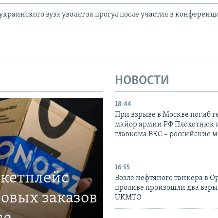
украинского вуза уволят за прогул после участия в конференц
НОВОСТИ
18:44
При взрыве в Москве погиб г
майор армии РФ Плохотнюк и
главкома ВКС – российские 
16:55
ркетплейс
Возле нефтяного танкера в 
проливе произошли два взры
овых заказов
UKMTO