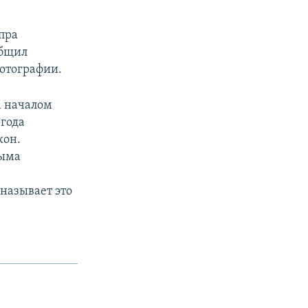
пра
общил
фотографии.
а началом
 года
кон.
рыма
называет это