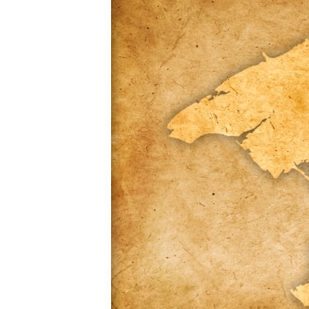
ПОБЕДИТЕЛЕЙ НЕ СУДЯТ?
КРЫМ.НЕПОКОРЕННЫЙ
ELIFBE
УКРАИНСКАЯ ПРОБЛЕМА КРЫМА