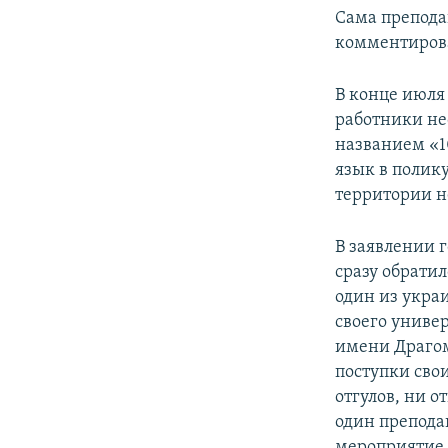
Сама препода
комментиров
В конце июля
работники не
названием «1
язык в полику
территории н
В заявлении 
сразу обратил
один из укра
своего униве
имени Драгом
поступки сво
отгулов, ни о
один препода
мероприятие, 