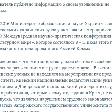
ватель публично информацию о своем увольнении не
ала.
 2016 Министерство образования и науки Украины заяв
скольких украинских вузов участвовали в мероприяти
0 Международная научно-практическая конференция
льтурном мире», которое состоялось 8 – 11 июля этого г
езаконно аннексированного Россией Крыма.
говорилось, что министерство узнало об этом из сооб
ось за разъяснениями к руководителям вузов. Выяснило
инских ученых не находился на мероприятии как пред
рситета. Киевский национальный педагогический уни
анова и Днепровский национальный университет ос
их работников, которые к тому же, ездили в Крым, не 
тпуска, что является нарушением трудового законодате
ватель Запорожского государственного университета 
находясь в отпуске.