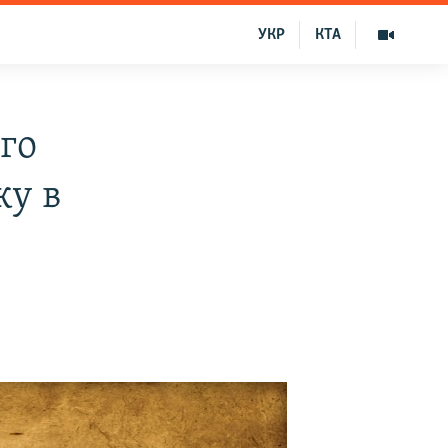
УКР
КТА
го
ку в