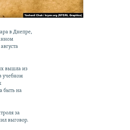
ара в Днепре,
ванном
 августа
ях вышла из
 в учебном
х
а быть на
троля за
чил выговор.