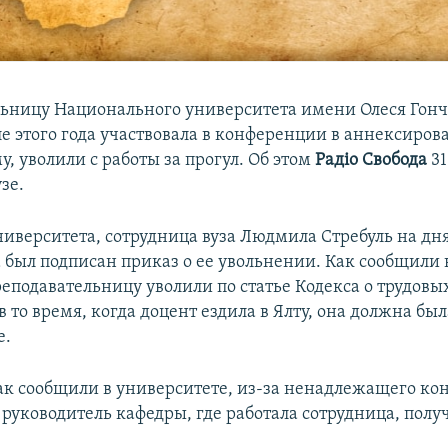
ьницу Национального университета имени Олеся Гонч
ле этого года участвовала в конференции в аннексиро
, уволили с работы за прогул. Об этом
Радіо Свобода
31
зе.
иверситета, сотрудница вуза Людмила Стребуль на дн
а был подписан приказ о ее увольнении. Как сообщили
реподавательницу уволили по статье Кодекса о трудовы
 то время, когда доцент ездила в Ялту, она должна был
е.
как сообщили в университете, из-за ненадлежащего кон
руководитель кафедры, где работала сотрудница, полу