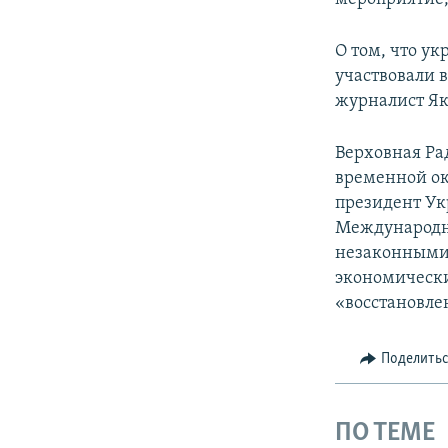
О том, что у
участвовали 
журналист Як
Верховная Ра
временной ок
президент Ук
Международн
незаконными 
экономически
«восстановле
Поделить
ПО ТЕМЕ