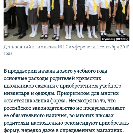
ПРИСОЕДИНЯЙТЕСЬ!
ПОБЕДИТЕЛЕЙ НЕ СУДЯТ?
КРЫМ.НЕПОКОРЕННЫЙ
ELIFBE
УКРАИНСКАЯ ПРОБЛЕМА КРЫМА
Все сайты RFE/RL
День знаний в гимназии № 1 Симферополя. 1 сентября 2015
года
В преддверии начала нового учебного года
основные расходы родителей крымских
школьников связаны с приобретением учебного
инвентаря и одежды. Приоритетом для многих
остается школьная форма. Несмотря на то, что
российское законодательство не предусматривает
ее обязательного наличия, во многих школах
родителям настоятельно рекомендуют приобретать
форму, нередко даже в определенных магазинах.