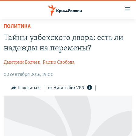
Доступность
ссылки
Вернуться
ПОЛИТИКА
к
НОВОСТИ
Тайны узбекского двора: есть ли
основному
СПЕЦПРОЕКТЫ
содержанию
надежды на перемены?
ВОДА
Вернутся
ГРУЗ 200
к
Дмитрий Волчек
Радио Свобода
ИСТОРИЯ
КАРТА ВОЕННЫХ ОБЪЕКТОВ КРЫМА
главной
02 сентября 2016, 19:00
ЕЩЕ
11 ЛЕТ ОККУПАЦИИ КРЫМА. 11 ИСТОРИЙ СОПРОТИВЛЕНИЯ
навигации
Вернутся
РАДІО СВОБОДА
ИНТЕРАКТИВ
Поделиться
Читать без VPN
к
КАК ОБОЙТИ БЛОКИРОВКУ
ИНФОГРАФИКА
поиску
ТЕЛЕПРОЕКТ КРЫМ.РЕАЛИИ
Українською
СОВЕТЫ ПРАВОЗАЩИТНИКОВ
Qırımtatar
ПРОПАВШИЕ БЕЗ ВЕСТИ