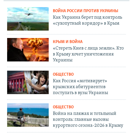
ВОЙНА РОССИИ ПРОТИВ УКРАИНЫ
Как Украина берет под контроль
«сухопутный коридор» в Крым
КРЫМ И ВОЙНА
«Стереть Киев с лица земли». Кто
в Крыму хочет уничтожения
Украины
ОБЩЕСТВО
Как Россия «мотивирует»
крымских абитуриентов
поступать в вузы Украины
ОБЩЕСТВО
Война на пляжах и тотальный
контроль: главные вызовы
курортного сезона-2026 в Крыму