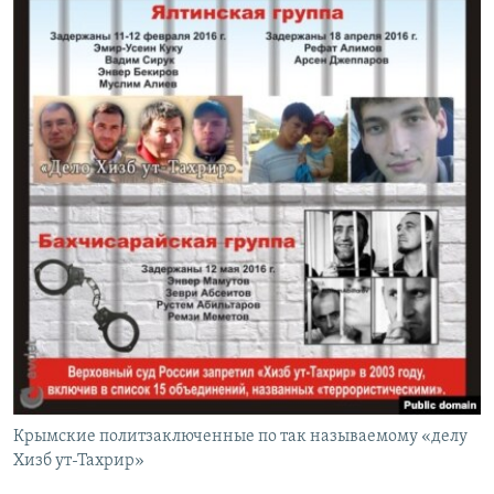
Крымские политзаключенные по так называемому «делу
Хизб ут-Тахрир»