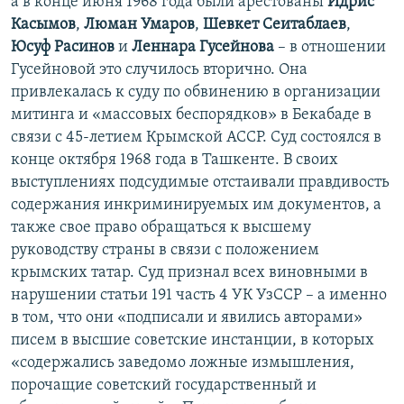
а в конце июня 1968 года были арестованы
Идрис
Касымов
,
Люман Умаров
,
Шевкет Сеитаблаев
,
Юсуф Расинов
и
Леннара Гусейнова
– в отношении
Гусейновой это случилось вторично. Она
привлекалась к суду по обвинению в организации
митинга и «массовых беспорядков» в Бекабаде в
связи с 45-летием Крымской АССР. Суд состоялся в
конце октября 1968 года в Ташкенте. В своих
выступлениях подсудимые отстаивали правдивость
содержания инкриминируемых им документов, а
также свое право обращаться к высшему
руководству страны в связи с положением
крымских татар. Суд признал всех виновными в
нарушении статьи 191 часть 4 УК УзССР – а именно
в том, что они «подписали и явились авторами»
писем в высшие советские инстанции, в которых
«содержались заведомо ложные измышления,
порочащие советский государственный и