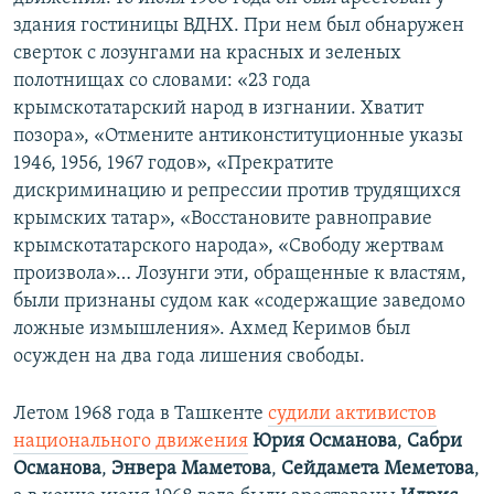
здания гостиницы ВДНХ. При нем был обнаружен
сверток с лозунгами на красных и зеленых
полотнищах со словами: «23 года
крымскотатарский народ в изгнании. Хватит
позора», «Отмените антиконституционные указы
1946, 1956, 1967 годов», «Прекратите
дискриминацию и репрессии против трудящихся
крымских татар», «Восстановите равноправие
крымскотатарского народа», «Свободу жертвам
произвола»… Лозунги эти, обращенные к властям,
были признаны судом как «содержащие заведомо
ложные измышления». Ахмед Керимов был
осужден на два года лишения свободы.
Летом 1968 года в Ташкенте
судили активистов
национального движения
Юрия Османова
,
Сабри
Османова
,
Энвера Маметова
,
Сейдамета Меметова
,