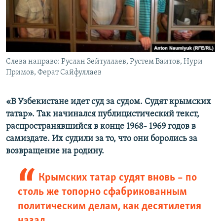
ПРИСОЕДИНЯЙТЕСЬ!
ПОБЕДИТЕЛЕЙ НЕ СУДЯТ?
КРЫМ.НЕПОКОРЕННЫЙ
ELIFBE
Слева направо: Руслан Зейтуллаев, Рустем Ваитов, Нури
УКРАИНСКАЯ ПРОБЛЕМА КРЫМА
Примов, Ферат Сайфуллаев
Все сайты RFE/RL
«В Узбекистане идет суд за судом. Судят крымских
татар». Так начинался публицистический текст,
распространявшийся в конце 1968- 1969 годов в
самиздате. Их судили за то, что они боролись за
возвращение на родину.
Крымских татар судят вновь – по
столь же топорно сфабрикованным
политическим делам, как десятилетия
назад