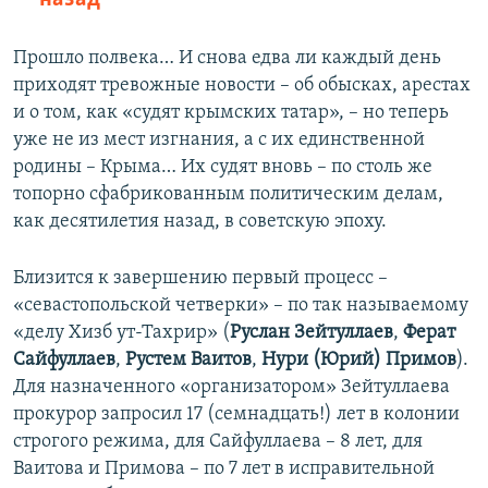
Прошло полвека… И снова едва ли каждый день
приходят тревожные новости – об обысках, арестах
и о том, как «судят крымских татар», – но теперь
уже не из мест изгнания, а с их единственной
родины – Крыма… Их судят вновь – по столь же
топорно сфабрикованным политическим делам,
как десятилетия назад, в советскую эпоху.
Близится к завершению первый процесс –
«севастопольской четверки» – по так называемому
«делу Хизб ут-Тахрир» (
Руслан Зейтуллаев
,
Ферат
Сайфуллаев
,
Рустем Ваитов
,
Нури (Юрий) Примов
).
Для назначенного «организатором» Зейтуллаева
прокурор запросил 17 (семнадцать!) лет в колонии
строгого режима, для Сайфуллаева – 8 лет, для
Ваитова и Примова – по 7 лет в исправительной