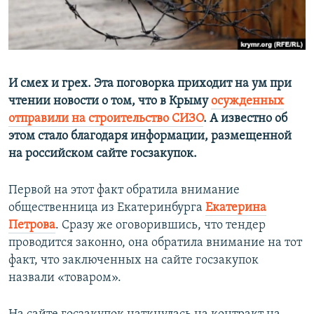
ПРИСОЕДИНЯЙТЕСЬ!
ПОБЕДИТЕЛЕЙ НЕ СУДЯТ?
КРЫМ.НЕПОКОРЕННЫЙ
ELIFBE
И смех и грех. Эта поговорка приходит на ум при
УКРАИНСКАЯ ПРОБЛЕМА КРЫМА
чтении новости о том, что в Крыму
осужденных
Все сайты RFE/RL
отправили на строительство СИЗО
. А известно об
этом стало благодаря информации, размещенной
на российском сайте госзакупок.
Первой на этот факт обратила внимание
общественница из Екатеринбурга
Екатерина
Петрова
. Сразу же оговорившись, что тендер
проводится законно, она обратила внимание на тот
факт, что заключенных на сайте госзакупок
назвали «товаром».