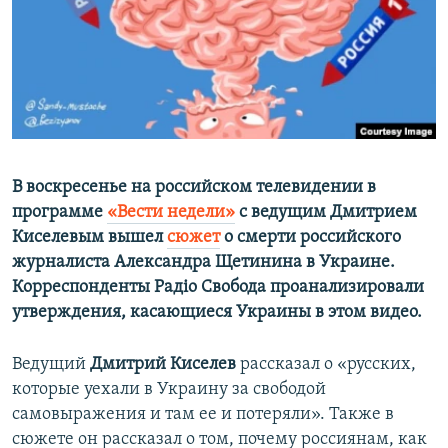
ПРИСОЕДИНЯЙТЕСЬ!
ПОБЕДИТЕЛЕЙ НЕ СУДЯТ?
КРЫМ.НЕПОКОРЕННЫЙ
ELIFBE
УКРАИНСКАЯ ПРОБЛЕМА КРЫМА
Все сайты RFE/RL
В воскресенье на российском телевидении в
программе
«Вести недели»
с ведущим Дмитрием
Киселевым вышел
сюжет
о смерти российского
журналиста Александра Щетинина в Украине.
Корреспонденты Радіо Свобода проанализировали
утверждения, касающиеся Украины в этом видео.
Ведущий
Дмитрий Киселев
рассказал о «русских,
которые уехали в Украину за свободой
самовыражения и там ее и потеряли». Также в
сюжете он рассказал о том, почему россиянам, как