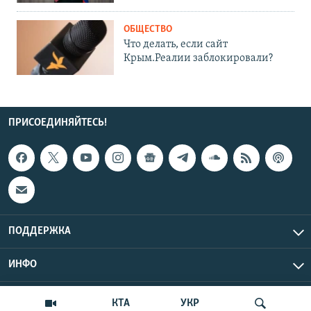
ОБЩЕСТВО
Что делать, если сайт
Крым.Реалии заблокировали?
ПРИСОЕДИНЯЙТЕСЬ!
ПОДДЕРЖКА
ИНФО
UTC+3
Copyright Крым.Реалии, 2026 | Все права защищены.
КТА
УКР