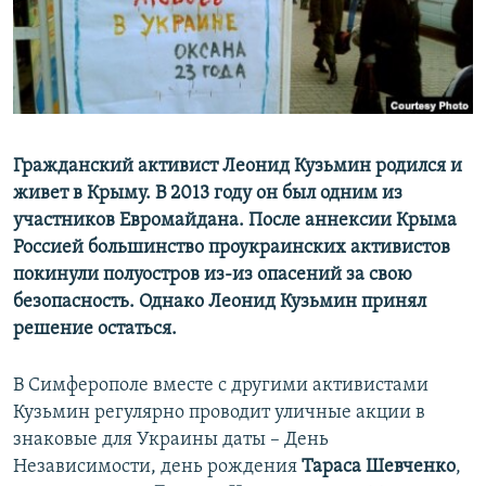
ПРИСОЕДИНЯЙТЕСЬ!
ПОБЕДИТЕЛЕЙ НЕ СУДЯТ?
КРЫМ.НЕПОКОРЕННЫЙ
ELIFBE
УКРАИНСКАЯ ПРОБЛЕМА КРЫМА
Все сайты RFE/RL
Гражданский активист Леонид Кузьмин родился и
живет в Крыму. В 2013 году он был одним из
участников Евромайдана. После аннексии Крыма
Россией большинство проукраинских активистов
покинули полуостров из-из опасений за свою
безопасность. Однако Леонид Кузьмин принял
решение остаться.
В Симферополе вместе с другими активистами
Кузьмин регулярно проводит уличные акции в
знаковые для Украины даты – День
Независимости, день рождения
Тараса Шевченко
,