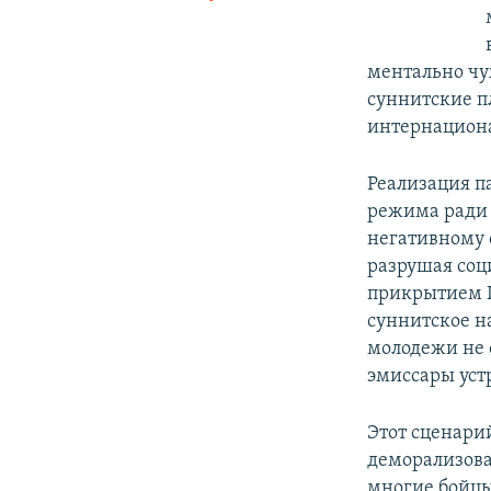
ментально чу
суннитские п
интернацион
Реализация п
режима ради 
негативному 
разрушая соц
прикрытием П
суннитское н
молодежи не 
эмиссары уст
Этот сценари
деморализова
многие бойцы