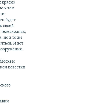
рекрасно
о к тем
Они
ен будет
к своей
 телеэкранах,
, но в то же
иться. И вот
азоружения.
 Москвы
кой повестки
ского
тавки