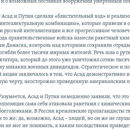
– и о возможных поставках вооружений умеренным по
т Асад и Путин сделали «блистательный ход» и реализ
интеллектуальную комбинацию», которые привели в 
и русской интеллигенции и все прогрессивное человече
 года правительственные войска нанесли ракетный хи
ям Дамаска, контроль над которыми сохраняли отряд
огибли более тысячи мирных жителей. Речь шла о ру
ктатора, который до этого уже уничтожил сотню тысяч
у никаких военных дивидендов. Стратегическое и п
й акции заключалось в том, что Асад демонстративно
ную черту, неосторожно проведенную американским 
Разумеется, Асад и Путин немедленно заявили, что это
оппозиция сама себя атаковала ракетами с химически
боеголовками. В России кремлевские пропагандисты т
и то же: да, возможно, Асад – злодей, но он же не глуп
он не мог не понимать, к каким последствиям приведет