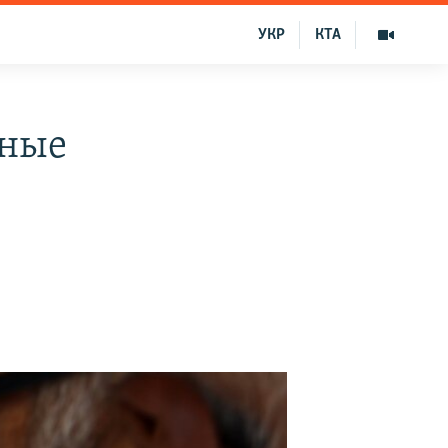
УКР
КТА
тные