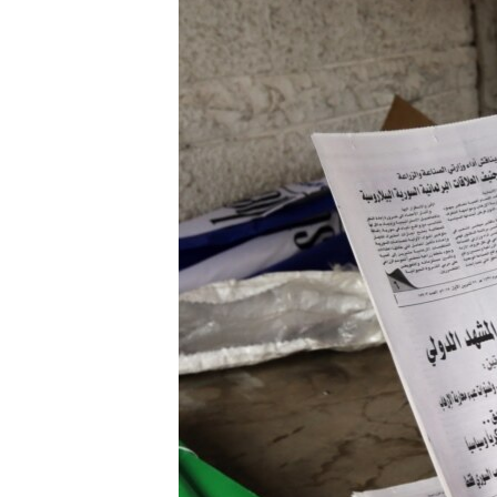
ПОБЕДИТЕЛЕЙ НЕ СУДЯТ?
КРЫМ.НЕПОКОРЕННЫЙ
ELIFBE
УКРАИНСКАЯ ПРОБЛЕМА КРЫМА