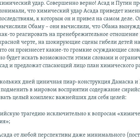
химический удар. Совершенно верно! Асад и Путин п
понимали, что химический удар Асада приведет именн
последствиям, к которым он и привел на самом деле. 
вычислили Обаму – они вычислили, что Обама вынужд
как‑то реагировать на пренебрежительное отношение 
красной черте, на шокирующие сцены гибели детей на
что он произнесет какие‑то громкие осуждающие слова
но будет искать возможности этими словами и огранич
Асад и предложат спасающий лицо план химического р
скольких дней циничная пиар-конструкция Дамаска и
 подменить в мировом восприятии содержание сирийс
овать целый комплекс важнейших для себя целей:
рийскую трагедию исключительно к вопросам «химиче
ия»;
Асада от любой перспективы даже минимального (пос