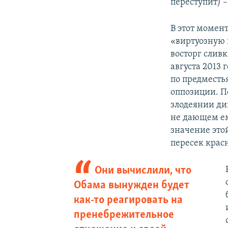
переступит) 
В этот момен
«виртуозную 
восторг сливк
августа 2013
по предместь
оппозиции. П
злодеянии ди
не дающем ем
значение это
пересек крас
Они вычислили, что
Обама вынужден будет
как‑то реагировать на
пренебрежительное