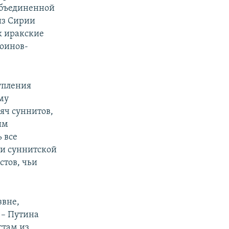
объединенной
из Сирии
к иракские
воинов-
упления
му
яч суннитов,
им
 все
ти суннитской
стов, чьи
звне,
 – Путина
стам из