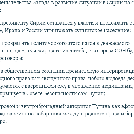
ешательства Запада в развитие ситуации в Сирии на 
;
президенту Сирии оставаться у власти и продолжать 
, Ирана и России уничтожать суннитское население;
, превратить политического этого изгоя в уважаемого
енного деятеля мирового масштаба, с которым ООН буд
реговоры;
 в общественном сознании кремлевскую интерпретац
ного права как священного права любого людоеда дел
думается с вверенными ему в управление людишками,
 крышует в Совете Безопасности сам Путин;
ировой и внутрибригадный авторитет Путина как эффе
одновременно поборника международного права и бор
ре.