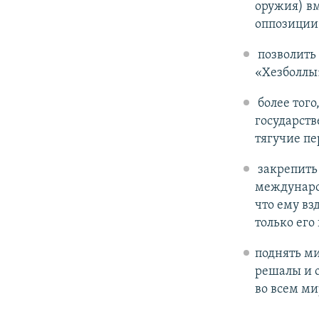
оружия) вм
оппозиции
позволить 
«Хезболлы»
более того
государств
тягучие пе
закрепить
международ
что ему вз
только его
поднять м
решалы и 
во всем ми