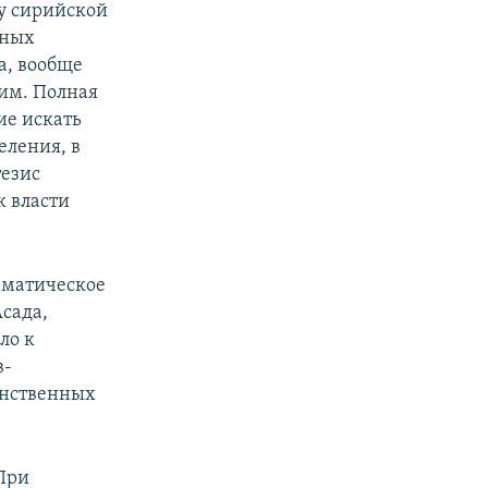
у сирийской
ьных
а, вообще
им. Полная
ие искать
еления, в
тезис
к власти
ематическое
сада,
ло к
в-
инственных
 При