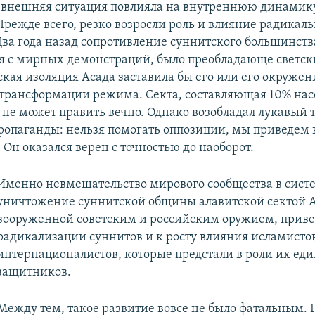
я внешняя ситуация повлияла на внутреннюю динамик
Прежде всего, резко возросли роль и влияние радикал
Два года назад сопротивление cуннитского большинств
 с мирных демонстраций, было преобладающе светск
кая изоляция Асада заставила бы его или его окружен
трансформации режима. Cекта, составляющая 10% нас
 не может править вечно. Однако возобладал лукавый 
ропаганды: нельзя помогать оппозиции, мы приведем 
Он оказался верен с точностью до наоборот.
Именно невмешательство мирового сообщества в сист
уничтожение суннитской общины алавитской сектой А
вооруженной советским и российским оружием, приве
радикализации суннитов и к росту влияния исламисто
интернационалистов, которые предстали в роли их ед
защитников.
Между тем, такое развитие вовсе не было фатальным.