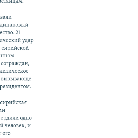
встанцам.
овали
одинаковый
ство. 21
мический удар
ы сирийской
тинном
 сограждан,
олитическое
 и вызывающе
президентом.
 сирийская
ми
вердили одно
ый человек, и
 его