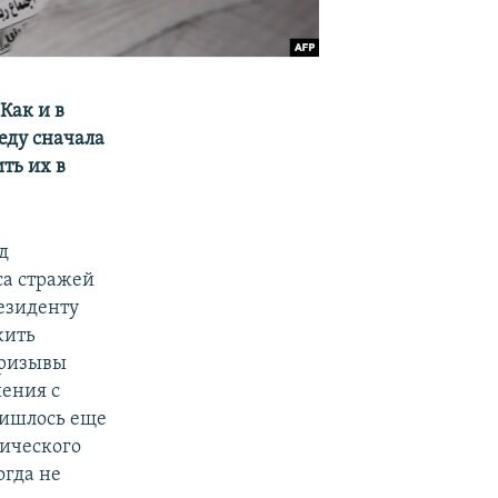
Как и в
еду сначала
ть их в
д
са стражей
езиденту
жить
призывы
ения с
ришлось еще
мического
огда не