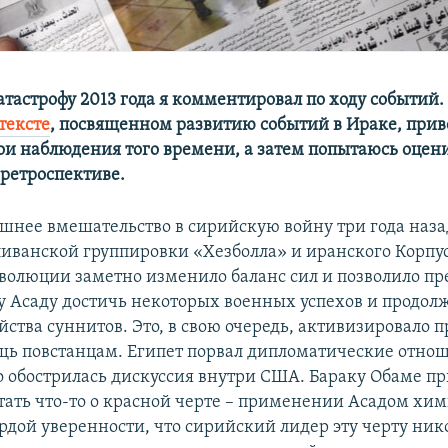
тастрофу 2013 года я комментировал по ходу событий. 
тексте
, посвященном развитию событий в Ираке, прив
ои наблюдения того времени, а затем попытаюсь оцени
ретроспективе.
шнее вмешательство в сирийскую войну три года наза
ливанской группировки «Хезболла» и иранского Корпу
волюции заметно изменило баланс сил и позволило пр
 Асаду достичь некоторых военных успехов и продол
йства суннитов. Это, в свою очередь, активизировало 
щь повстанцам. Египет порвал дипломатические отнош
о обострилась дискуссия внутри США. Бараку Обаме п
тать что‑то о красной черте – применении Асадом хи
рдой уверенности, что сирийский лидер эту черту ник