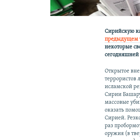
Сирийскую ка
предыдущем 
некоторые св
сегодняшней 
Открытое вне
террористов 
исламской ре
Сирии Башару
массовые уби
оказать помо
Сирией. Резк
раз пробормо
оружия (в тве