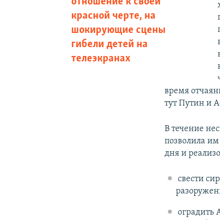
отношение к своей
красной черте, на
шокирующие сцены
гибели детей на
телеэкранах
время отчаян
тут Путин и 
В течение не
позволила им
дня и реализ
свести си
разоружен
оградить 