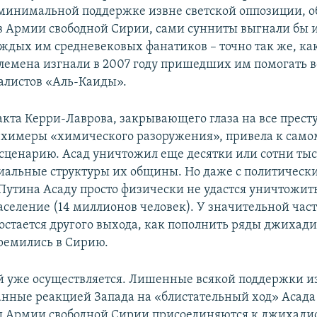
минимальной поддержке извне светской оппозиции, 
в Армии свободной Сирии, сами сунниты выгнали бы 
ждых им средневековых фанатиков – точно так же, ка
лемена изгнали в 2007 году пришедших им помогать 
алистов «Аль-Каиды».
акта Керри-Лаврова, закрывающего глаза на все прест
химеры «химического разоружения», привела к само
сценарию. Асад уничтожил еще десятки или сотни тыс
иальные структуры их общины. Но даже с политическ
утина Асаду просто физически не удастся уничтожить
аселение (14 миллионов человек). У значительной час
остается другого выхода, как пополнить ряды джихади
ремились в Сирию.
й уже осуществляется. Лишенные всякой поддержки и
нные реакцией Запада на «блистательный ход» Асада
 Армии свободной Сирии присоединяются к джихади