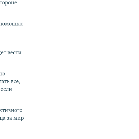
стороне
с помощью
ет вести
ию
ать все,
 если
ктивного
ца за мир