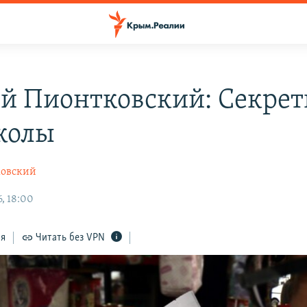
й Пионтковский: Секре
колы
ковский
, 18:00
ся
Читать без VPN