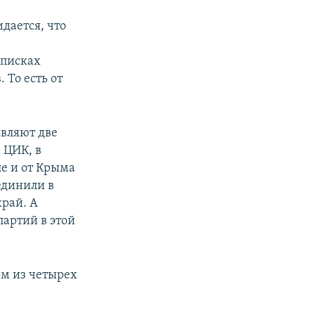
дается, что
списках
 То есть от
вляют две
 ЦИК, в
е и от Крыма
единили в
рай. А
партий в этой
ом из четырех