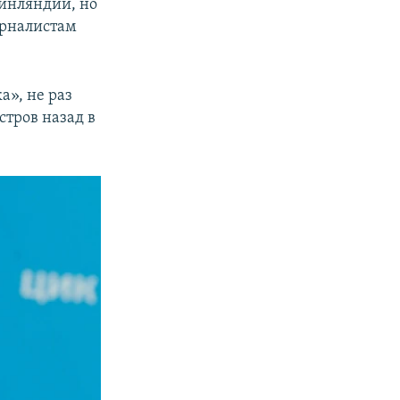
Финляндии, но
рналистам
а», не раз
стров назад в