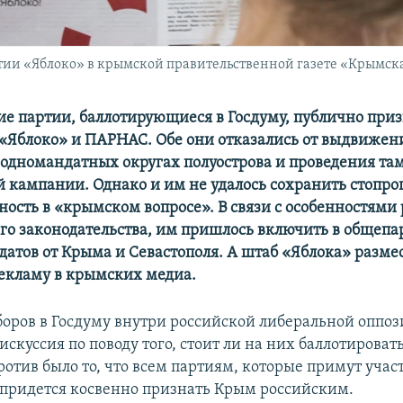
ии «Яблоко» в крымской правительственной газете «Крымска
ие партии, баллотирующиеся в Госдуму, публично пр
«Яблоко» и ПАРНАС. Обе они отказались от выдвижен
 одномандатных округах полуострова и проведения та
 кампании. Однако и им не удалось сохранить стопр
ость в «крымском вопросе». В связи с особенностями
го законодательства, им пришлось включить в общеп
датов от Крыма и Севастополя. А штаб «Яблока» разме
екламу в крымских медиа.
оров в Госдуму внутри российской либеральной оппо
искуссия по поводу того, стоит ли на них баллотироват
отив было то, что всем партиям, которые примут учас
 придется косвенно признать Крым российским.