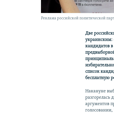
Реклама российской политической парт
Две российск
украинским: 
кандидатов в
предвыборной
принципиальн
избирательно
список канди
бесплатную р
Накануне выб
разгорелась д
аргументов пр
голосовании,