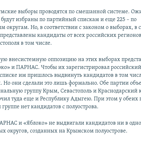
ские выборы проводятся по смешанной системе. Ожи
 будут избраны по партийный спискам и еще 225 – по
 округам. Но, в соответствии с законом о выборах, в 
представлены кандидаты от всех российских регионов.
стополя в том числе.
ую внесистемную оппозицию на этих выборах предста
око» и ПАРНАС. Чтобы их зарегистрировал российский
списке им пришлось выдвинуть кандидатов в том числ
я. Но они сделали это лишь формально. Обе партии объ
нальную группу Крым, Севастополь и Краснодарский к
ил туда еще и Республику Адыгею. При этом у обеих 
 группе нет кандидатов с полуострова.
ПАРНАС и «Яблоко» не выдвигали кандидатов ни в одн
х округов, созданных на Крымском полуострове.