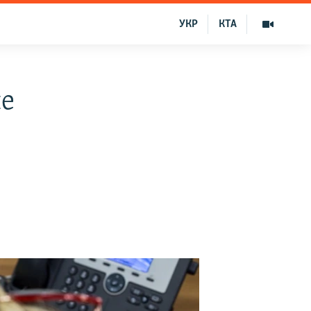
УКР
КТА
не