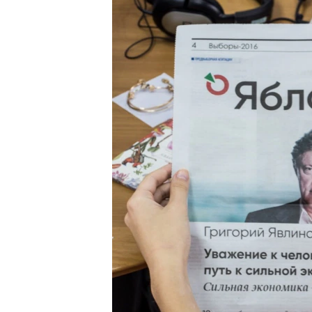
ПОБЕДИТЕЛЕЙ НЕ СУДЯТ?
КРЫМ.НЕПОКОРЕННЫЙ
ELIFBE
УКРАИНСКАЯ ПРОБЛЕМА КРЫМА