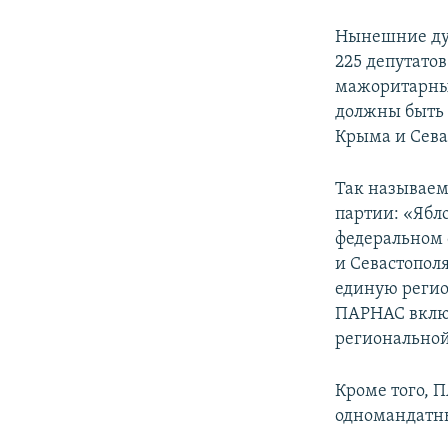
Нынешние дум
225 депутатов
мажоритарным
должны быть 
Крыма и Сева
Так называем
партии: «Ябл
федеральном 
и Севастопол
единую регио
ПАРНАС включ
региональной
Кроме того, 
одномандатны