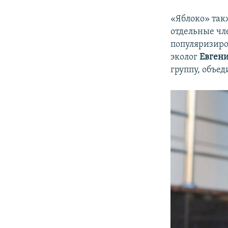
«Яблоко» так
отдельные чле
популяризиро
эколог
Евген
группу, объе