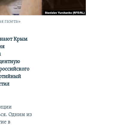
я газета»
изнают Крым
ия
м
оцентную
 российского
артийный
стил
зиции
ься. Одним из
тие в