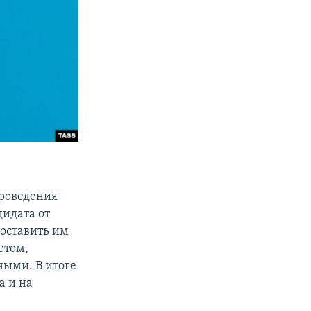
проведения
дидата от
оставить им
этом,
ными. В итоге
а и на