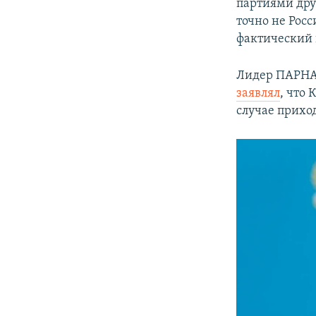
партиями дру
точно не Рос
фактический
Лидер ПАРН
заявлял
, что 
случае приход