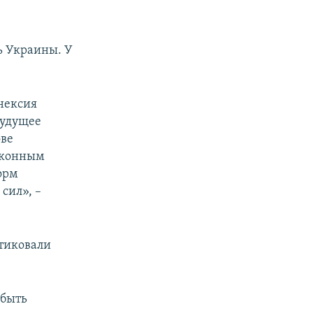
ь Украины. У
нексия
будущее
ове
законным
орм
сил», –
итиковали
 быть