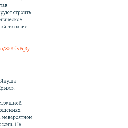
став
ируют строить
егическое
ой-то оазис
.co/858slvPq3y
а Януша
Крым».
 страшной
ношениях
, невероятной
оссии. Не