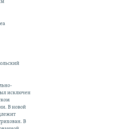
ым
mea
польский
льно-
 был исключен
ском
и. В новой
адлежит
трихован. В
рованной