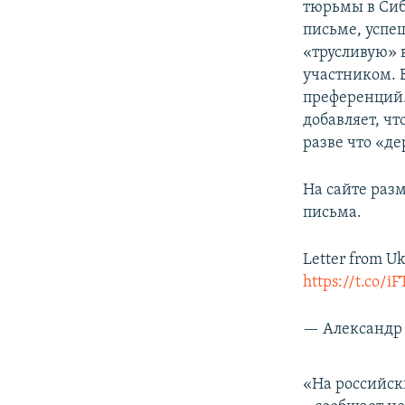
тюрьмы в Сиби
письме, успе
«трусливую» в
участником. 
преференций. 
добавляет, чт
разве что «д
На сайте раз
письма.
Letter from Uk
https://t.co/
— Александр 
«На российск