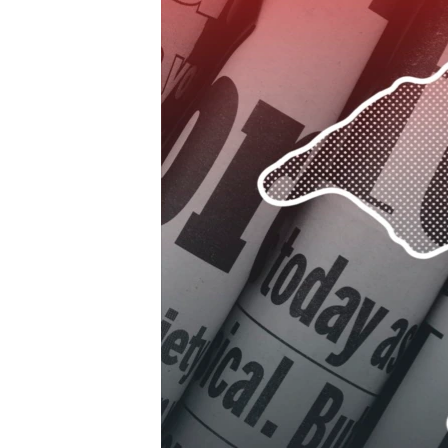
ПОБЕДИТЕЛЕЙ НЕ СУДЯТ?
КРЫМ.НЕПОКОРЕННЫЙ
ELIFBE
УКРАИНСКАЯ ПРОБЛЕМА КРЫМА