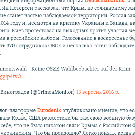
немецкий информационный портал
Deutschlandfunk
. «Г
 Ян Петерсен рассказал, что Крым, по солидарному м
 не станет частью наблюдаемой территории. Россия за
2014 году и, несмотря на критику Украины и Запада, в
рию. Киев протестовал на выходных против участия м
а в российские выборы. Голосование в воскресенье бу
ть 370 сотрудников ОБСЕ и несколько сотен наблюдате
.
lamentswahl - Keine OSZE-Wahlbeobachter auf der Krim
5ggip4tvO
Виноградов (@CrimeaMonitor)
13 вересня 2016 р.
блог-платформе
Еurodenik
опубликовано мнение, что ес
вала Крым, США разместили бы там свою военную базу
 себе, что не было никакой связи Крыма с Российской 
 украинским. Что бы произошло? Легко понять, когда 