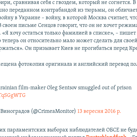
ри, сравнивая себя с гвоздем, который не согнется. В
шно переданном контрабандой из тюрьмы, он обличает
ойну в Украине – войну, в которой Москва считает, что
В своем письме Сенцов говорит, что он не хочет режим
«Я хочу остаться только фамилией в списке», – пишет
о теперь он относительно мало может сделать для свое
ержаться». Он призывает Киев не прогибаться перед К
мещена фотокопия оригинала и английский перевод по
rainian film-maker Oleg Sentsov smuggled out of prison
iFTqSGgWTG
Виноградов (@CrimeaMonitor)
13 вересня 2016 р.
их парламентских выборах наблюдателей ОБСЕ не буд