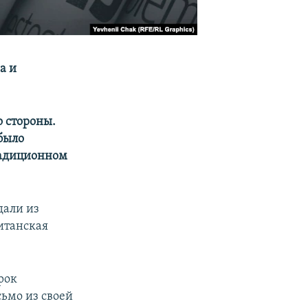
а и
о стороны.
было
традиционном
дали из
итанская
рок
ьмо из своей