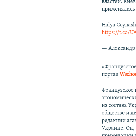
властей. Кие
применялись
Halya Coynash:
https://t.co/U
— Александр 
«Французское
портал
Wscho
Французское 
экономически
из состава У
обществе и д
редакции атл
Украине. Он,
примечании к