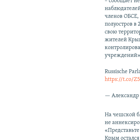
– сообщает 
наблюдателей
членов ОБСЕ,
полуостров в 
свою террито
жителей Крым
контролирова
учреждений»
Russische Par
https://t.co/Z
— Александр 
На чешской 
не аннексиро
«Представьте
Крым остался