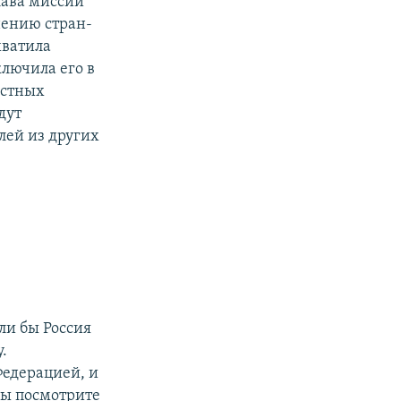
лава миссии
нению стран-
хватила
ключила его в
естных
дут
лей из других
ли бы Россия
.
Федерацией, и
вы посмотрите