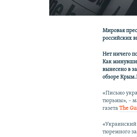
Мировая прес
российских в
Нет ничего по
Как минувшие
вынесено в з
обзоре Крым.
«Письмо укра
тюрьмы», – м
газета
Тhe Gu
«Украинский 
тюремного за