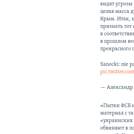
видят угрозы
целая масса 
Крым. Итак, 
признать тот 
в соответстви
в прошлом ве
прекрасного 
Sanocki: nie 
pic.twitter.c
— Александр 
«Пытки ФСБ и
материал с т
«украинских 
обвиняют в п