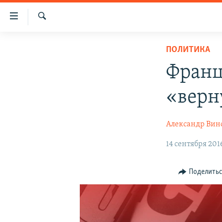
Доступность
ссылки
Искать
Вернуться
НОВОСТИ
ПОЛИТИКА
к
СПЕЦПРОЕКТЫ
основному
Франц
содержанию
ВОДА
ГРУЗ 200
Вернутся
«верн
ИСТОРИЯ
КАРТА ВОЕННЫХ ОБЪЕКТОВ КРЫМА
к
главной
ЕЩЕ
11 ЛЕТ ОККУПАЦИИ КРЫМА. 11 ИСТОРИЙ
Александр Вин
навигации
СОПРОТИВЛЕНИЯ
РАДІО СВОБОДА
ИНТЕРАКТИВ
Вернутся
14 сентября 2016
к
КАК ОБОЙТИ БЛОКИРОВКУ
ИНФОГРАФИКА
поиску
ТЕЛЕПРОЕКТ КРЫМ.РЕАЛИИ
Поделить
СОВЕТЫ ПРАВОЗАЩИТНИКОВ
ПРОПАВШИЕ БЕЗ ВЕСТИ