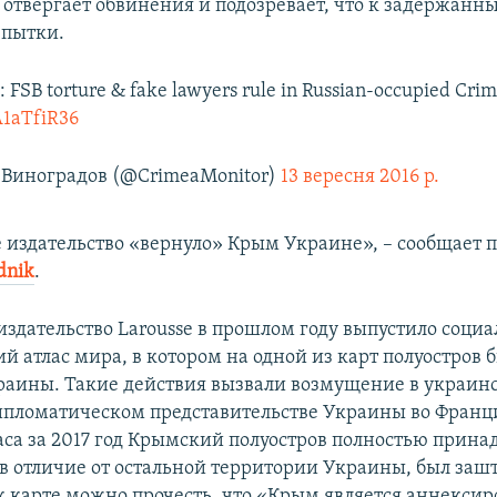
в отвергает обвинения и подозревает, что к задержанн
 пытки.
 FSB torture & fake lawyers rule in Russian-occupied Cri
A1aTfiR36
Виноградов (@CrimeaMonitor)
13 вересня 2016 р.
 издательство «вернуло» Крым Украине», – сообщает 
dnik
.
издательство Larousse в прошлом году выпустило социа
й атлас мира, в котором на одной из карт полуостров
краины. Такие действия вызвали возмущение в украин
ипломатическом представительстве Украины во Франци
аса за 2017 год Крымский полуостров полностью прин
 в отличие от остальной территории Украины, был заш
 карте можно прочесть, что «Крым является аннекси