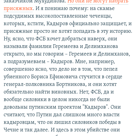
заказчиком Мухудинова.
Но они не могут набрать
присяжных
. И я понимаю почему: на скамье
подсудимых высокопоставленные чеченцы,
которых, кстати, Кадыров официально защищает, и
присяжные просто не хотят попадать в эту историю.
Ну, ясно, что ФСБ хочет добраться наверх, они
называли фамилии Геремеева и Делимханова
открыто, но мы говорим – Геремеев и Делимханов,
а подразумеваем – Кадыров. Мне, например,
совершенно ясно, что дело не в том, что пепел
убиенного Бориса Ефимовича стучится в сердце
генерал-полковника Бортникова, и они хотят
обязательно найти виновных. Нет, ФСБ, да и
вообще силовики в целом никогда не были
довольны путинским проектом "Кадыров". Они
считают, что Путин дал слишком много власти
кадыровцам, что он лишил силовиков победы в
Чечне и так далее. И здесь в этом убийстве они