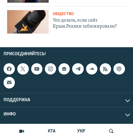
ОБЩЕСТВО
Что делать, если сайт
Крым.Реалии заблокировали?
ПРИСОЕДИНЯЙТЕСЬ!
ПОДДЕРЖКА
ИНФО
UTC+3
Copyright Крым.Реалии, 2026 | Все права защищены.
КТА
УКР