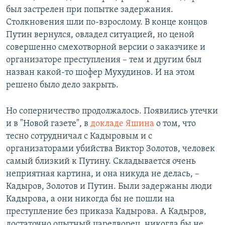
был застрелен при попытке задержания.
Столкновения шли по-взрослому. В конце концов
Путин вернулся, овладел ситуацией, но ценой
совершенно смехотворной версии о заказчике и
организаторе преступления – тем и другим был
назван какой-то шофер Мухудинов. И на этом
решено было дело закрыть.
Но соперничество продолжалось. Появились утечки
и в "Новой газете", в
докладе Яшина
о том, что
тесно сотрудничал с Кадыровым и с
организаторами убийства Виктор Золотов, человек
самый близкий к Путину. Складывается очень
неприятная картина, и она никуда не делась, –
Кадыров, Золотов и Путин. Были задержаны люди
Кадырова, а они никогда бы не пошли на
преступление без приказа Кадырова. А Кадыров,
достаточно опытный царедворец, никогда бы не