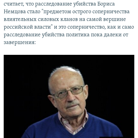
считает, что расследование убийства Бориса
Немцова стало "предметом острого соперничества
влиятельных силовых кланов на самой вершине
российской власти" и это соперничество, как и само
расследование убийства политика пока далеки от
завершения: