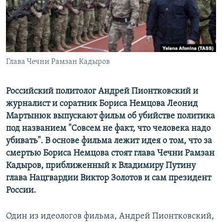
ПРИСОЕДИНЯЙТЕСЬ!
ПОБЕДИТЕЛЕЙ НЕ СУДЯТ?
КРЫМ.НЕПОКОРЕННЫЙ
ELIFBE
Глава Чечни Рамзан Кадыров
УКРАИНСКАЯ ПРОБЛЕМА КРЫМА
Все сайты RFE/RL
Российский политолог Андрей Пионтковский и
журналист и соратник Бориса Немцова Леонид
Мартынюк выпускают фильм об убийстве политика
под названием "Совсем не факт, что человека надо
убивать". В основе фильма лежит идея о том, что за
смертью Бориса Немцова стоят глава Чечни Рамзан
Кадыров, приближенный к Владимиру Путину
глава Нацгвардии Виктор Золотов и сам президент
России.
Один из идеологов фильма, Андрей Пионтковский,