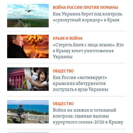
ВОЙНА РОССИИ ПРОТИВ УКРАИНЫ
Как Украина берет под контроль
«сухопутный коридор» в Крым
КРЫМ И ВОЙНА
«Стереть Киев с лица земли». Кто
в Крыму хочет уничтожения
Украины
ОБЩЕСТВО
Как Россия «мотивирует»
крымских абитуриентов
поступать в вузы Украины
ОБЩЕСТВО
Война на пляжах и тотальный
контроль: главные вызовы
курортного сезона-2026 в Крыму