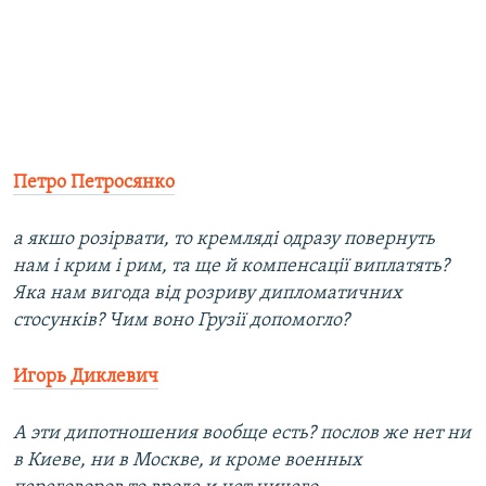
Петро Петросянко
а якшо розірвати, то кремляді одразу повернуть
нам і крим і рим, та ще й компенсації виплатять?
Яка нам вигода від розриву дипломатичних
стосунків? Чим воно Грузії допомогло?
Игорь Диклевич
А эти дипотношения вообще есть? послов же нет ни
в Киеве, ни в Москве, и кроме военных