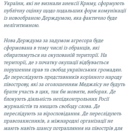
України, які не визнали анексії Криму, сформують
публічну оцінку щодо подальших форм комунікації
із новообраною Держдумою, яка фактично буде
нелігитимною.
Нова Держдума за задумом агресора буде
сформована в тому числі із обранців, які
обиратимуться на окупованій території. На
території, де з початку окупації відбувається
порушення прав та свобод українських громадян.
Де переслідують представників корінного народу
півострову, які за оголошенням Меджлісу не будуть
брати участь в цих, так би мовити, виборах. Де
блокують діяльність непідконтрольних Росії
журналістів та нищать свободу слова. Де
переслідують за віросповідання. Де переслідують
правозахисників, а міжнародні організації не
мають навіть шансу потрапляння на півострів для