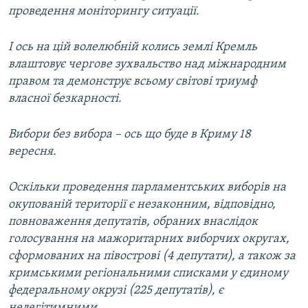
проведення моніторингу ситуації.
І ось на цій волелюбній колись землі Кремль
влаштовує чергове зухвальство над міжнародним
правом та демонструє всьому світові триумф
власної безкарності.
Вибори без вибора – ось що буде в Криму 18
вересня.
Оскільки проведення парламентських виборів на
окупованій території є незаконним, відповідно,
повноваження депутатів, обраних внаслідок
голосування на мажоритарних виборчих округах,
сформованих на півострові (4 депутати), а також за
кримськими регіональними списками у єдиному
федеральному окрузі (225 депутатів), є
нелегітимними.