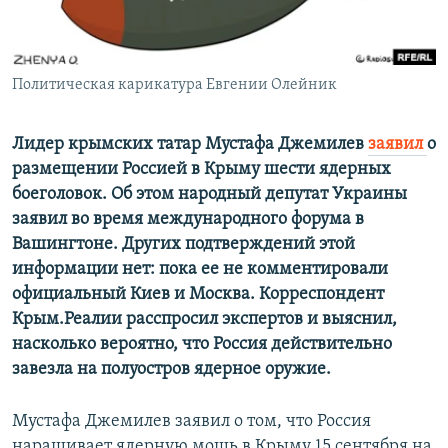
ПРИСОЕДИНЯЙТЕСЬ!
ПОБЕДИТЕЛЕЙ НЕ СУДЯТ?
КРЫМ.НЕПОКОРЕННЫЙ
Политическая карикатура Евгении Олейник
ELIFBE
УКРАИНСКАЯ ПРОБЛЕМА КРЫМА
Лидер крымских татар Мустафа Джемилев
заявил
о
Все сайты RFE/RL
размещении Россией в Крыму шести ядерных
боеголовок. Об этом народный депутат Украины
заявил во время международного форума в
Вашингтоне. Других подтверждений этой
информации нет: пока ее не комментировали
официальный Киев и Москва. Корреспондент
Крым.Реалии расспросил экспертов и выяснил,
насколько вероятно, что Россия действительно
завезла на полуостров ядерное оружие.
Мустафа Джемилев заявил о том, что Россия
наращивает ядерную мощь в Крыму 15 сентября на