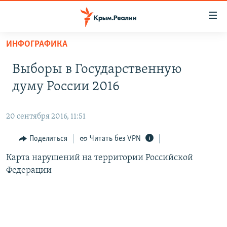
Доступность
ссылки
Вернуться
ИНФОГРАФИКА
к
НОВОСТИ
основному
Выборы в Государственную
СПЕЦПРОЕКТЫ
содержанию
думу России 2016
ВОДА
Вернутся
ГРУЗ 200
к
ИСТОРИЯ
КАРТА ВОЕННЫХ ОБЪЕКТОВ КРЫМА
главной
20 сентября 2016, 11:51
ЕЩЕ
11 ЛЕТ ОККУПАЦИИ КРЫМА. 11 ИСТОРИЙ СОПРОТИВЛЕНИЯ
навигации
Поделиться
Читать без VPN
Вернутся
РАДІО СВОБОДА
ИНТЕРАКТИВ
к
Карта нарушений на территории Российской
КАК ОБОЙТИ БЛОКИРОВКУ
ИНФОГРАФИКА
поиску
Федерации
ТЕЛЕПРОЕКТ КРЫМ.РЕАЛИИ
Українською
СОВЕТЫ ПРАВОЗАЩИТНИКОВ
Qırımtatar
ПРОПАВШИЕ БЕЗ ВЕСТИ