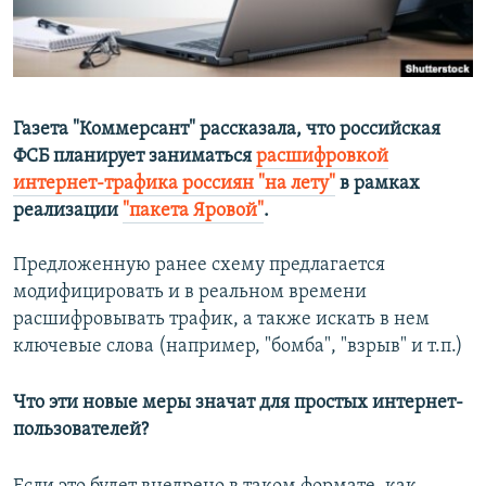
ПРИСОЕДИНЯЙТЕСЬ!
ПОБЕДИТЕЛЕЙ НЕ СУДЯТ?
КРЫМ.НЕПОКОРЕННЫЙ
ELIFBE
Газета "Коммерсант" рассказала, что российская
УКРАИНСКАЯ ПРОБЛЕМА КРЫМА
ФСБ планирует заниматься
расшифровкой
Все сайты RFE/RL
интернет-трафика россиян "на лету"
в рамках
реализации
"пакета Яровой"
.
Предложенную ранее схему предлагается
модифицировать и в реальном времени
расшифровывать трафик, а также искать в нем
ключевые слова (например, "бомба", "взрыв" и т.п.)
Что эти новые меры значат для простых интернет-
пользователей?