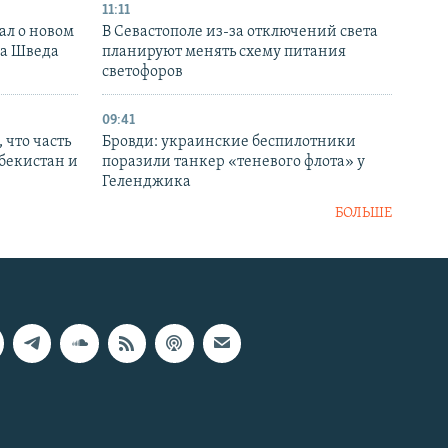
11:11
ал о новом
В Севастополе из-за отключений света
ка Шведа
планируют менять схему питания
светофоров
09:41
 что часть
Бровди: украинские беспилотники
збекистан и
поразили танкер «теневого флота» у
Геленджика
БОЛЬШЕ