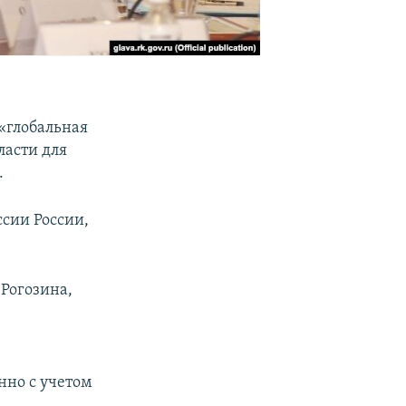
«глобальная
ласти для
.
ссии России,
 Рогозина,
нно с учетом