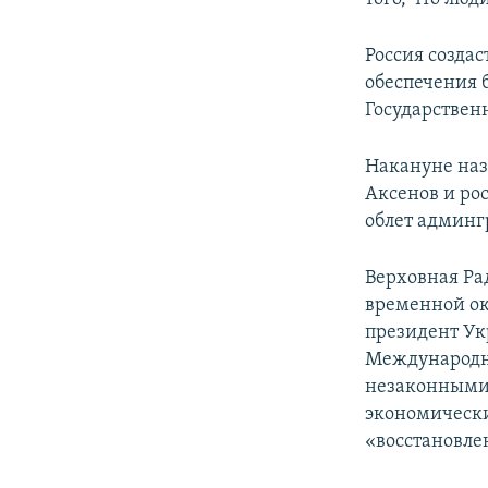
Россия созда
обеспечения 
Государствен
Накануне на
Аксенов и ро
облет админг
Верховная Ра
временной ок
президент Ук
Международн
незаконными 
экономически
«восстановле