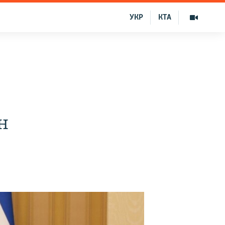
УКР
КТА
н