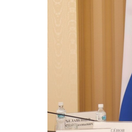
ПОБЕДИТЕЛЕЙ НЕ СУДЯТ?
КРЫМ.НЕПОКОРЕННЫЙ
ELIFBE
УКРАИНСКАЯ ПРОБЛЕМА КРЫМА