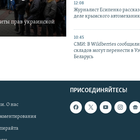
12:08
Журналист Есипенко рассказ
деле крымского автомехани
щиты прав украинской
10:45
СМИ: В Wildberries сообщили,
складов могут перенести в У
Беларусь
ПРИСОЕДИНЯЙТЕСЬ!
и. О нас
омментирования
опирайта