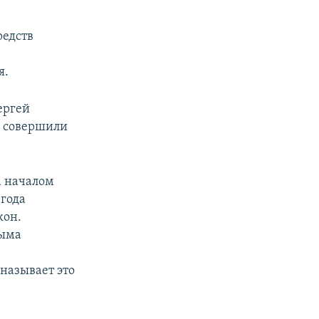
редств
я.
ергей
е совершили
а началом
 года
кон.
рыма
называет это