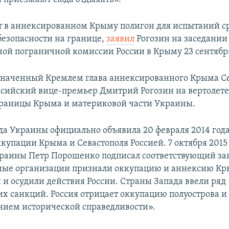
ст в аннексированном Крыму полигон для испытаний с
безопасности на границе,
заявил
Рогозин на заседании
ной пограничной комиссии России в Крыму 23 сентябр
значенный Кремлем глава аннексированного Крыма С
ссийский вице-премьер Дмитрий Рогозин на вертолет
раницы Крыма и материковой части Украины.
да Украины официально объявила 20 февраля 2014 год
купации Крыма и Севастополя Россией. 7 октября 2015
раины Петр Порошенко подписал соответствующий за
ые организации признали оккупацию и аннексию К
и осудили действия России. Страны Запада ввели ряд
х санкций. Россия отрицает оккупацию полуострова и 
нием исторической справедливости».