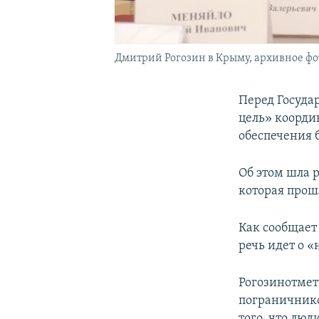
Дмитрий Рогозин в Крыму, архивное фо
Перед Госуда
цель» коорди
обеспечения 
Об этом шла 
которая прош
Как сообщае
речь идет о 
Рогозинотмет
пограничнико
того, что лю