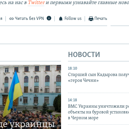
сь на наc в
Twitter
и первыми узнавайте главные ново
ся
Читать без VPN
Follow us
Печать
НОВОСТИ
18:10
Старший сын Кадырова полу
«героя Чечни»
14:18
ВМС Украины уничтожили р
объекты на буровой установ
в Черном море
где украинцы