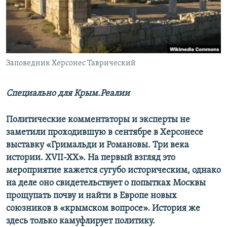
ПРИСОЕДИНЯЙТЕСЬ!
ПОБЕДИТЕЛЕЙ НЕ СУДЯТ?
КРЫМ.НЕПОКОРЕННЫЙ
ELIFBE
Заповедник Херсонес Таврический
УКРАИНСКАЯ ПРОБЛЕМА КРЫМА
Все сайты RFE/RL
Специально для Крым.Реалии
Политические комментаторы и эксперты не
заметили проходившую в сентябре в Херсонесе
выставку «Гримальди и Романовы. Три века
истории. XVII-XX». На первый взгляд это
мероприятие кажется сугубо историческим, однако
на деле оно свидетельствует о попытках Москвы
прощупать почву и найти в Европе новых
союзников в «крымском вопросе». История же
здесь только камуфлирует политику.