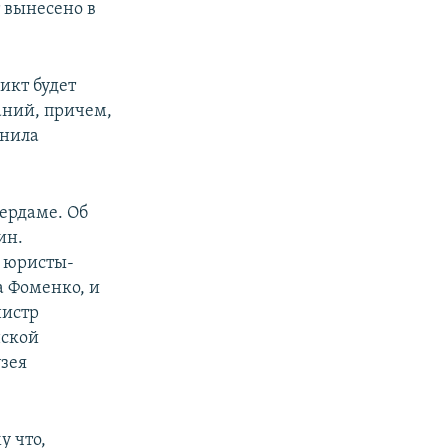
т вынесено в
икт будет
аний, причем,
снила
тердаме. Об
ин.
ь юристы-
 Фоменко, и
нистр
нской
зея
у что,