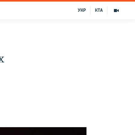
УКР
КТА
х