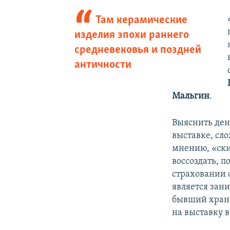
Там керамические
изделия эпохи раннего
средневековья и поздней
античности
Мальгин
.
Выяснить ден
выставке, сл
мнению, «ски
воссоздать, 
страховании о
является зан
бывший храни
на выставку в