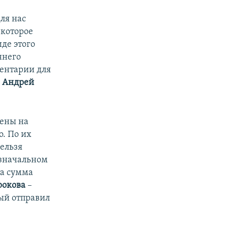
ля нас
 которое
де этого
ннего
ментарии для
»
Андрей
лены на
о. По их
нельзя
изначальном
та сумма
рокова
–
ый отправил