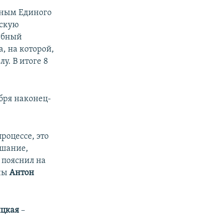
нным Единого
йскую
дебный
а, на которой,
у. В итоге 8
бря наконец-
роцессе, это
ушание,
 пояснил на
ины
Антон
ицкая
–