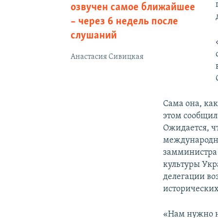
озвучен самое ближайшее
– через 6 недель после
слушаний
Анастасия Сивицкая
Сама она, ка
этом сообщил
Ожидается, ч
международни
замминистра
культуры Ук
делегации во
исторических 
«Нам нужно н