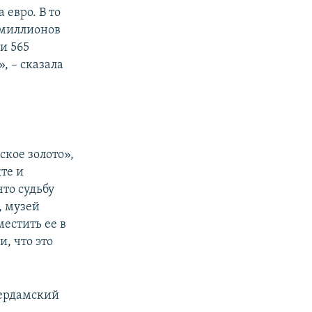
 евро. В то
5 миллионов
ти 565
, – сказала
ское золото»,
те и
то судьбу
, музей
естить ее в
, что это
тердамский