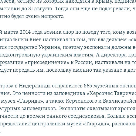
узеев, четыре из которых находятся в Крыму, подписал
ставки до 31 августа. Тогда они еще не подозревали, 
тно будет очень непросто.
 марта 2014 года возник спор по поводу того, кому во
ициальный Киев настаивал на том, что владельцем «с
ется государство Украина, поэтому экспонаты должны в
подконтрольную украинским властям. А директора к
ержавшие «присоединение» к России, настаивали на то
дует передать им, поскольку именно так указано в дог
строва в Нидерланды отправилось 565 музейных экспон
ния. Это ценности из заповедника «Херсонес Тавриче
 музея «Таврида», а также Керченского и Бахчисарайс
ьтурных заповедников. Экспонаты охватывают хроно
ичности до времен раннего средневековья. Больше все
 предоставил центральный музей «Таврида», располо
.