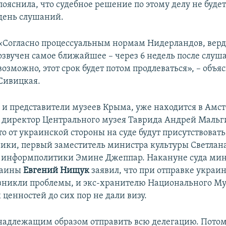
пояснила, что судебное решение по этому делу не буде
день слушаний.
«Согласно процессуальным нормам Нидерландов, верд
озвучен самое ближайшее – через 6 недель после слуш
возможно, этот срок будет потом продлеваться», – объя
Сивицкая.
к и представители музеев Крыма, уже находится в Амс
 директор Центрального музея Таврида Андрей Мальг
то от украинской стороны на суде будут присутствоват
ки, первый заместитель министра культуры Светлана
 информполитики Эмине Джеппар. Накануне суда ми
раины
Евгений Нищук
заявил, что при отправке украи
зникли проблемы, и экс-хранителю Национального Му
ценностей до сих пор не дали визу.
адлежащим образом отправить всю делегацию. Потом