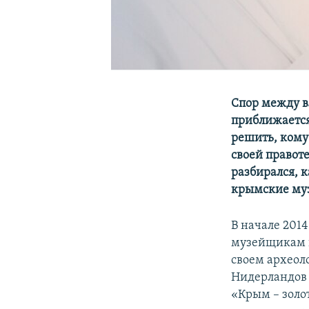
Спор между в
приближается 
решить, кому
своей правот
разбирался, 
крымские муз
В начале 201
музейщикам п
своем археол
Нидерландов 
«Крым – золот