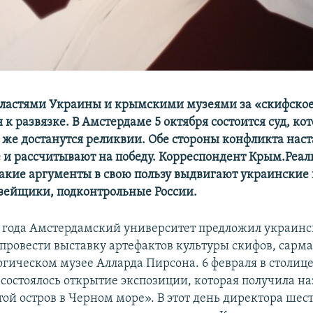
ластями Украины и крымскими музеями за «скифское
к развязке. В Амстердаме 5 октября состоится суд, к
 же достанутся реликвии. Обе стороны конфликта нас
е и рассчитывают на победу. Корреспондент Крым.Реа
какие аргументы в свою пользу выдвигают украинские 
ейщики, подконтрольные России.
4 года Амстердамский университет предложил украин
ровести выставку артефактов культуры скифов, сармат
огическом музее Алларда Пирсона. 6 февраля в столиц
состоялось открытие экспозиции, которая получила н
ой остров в Черном море». В этот день директора шес