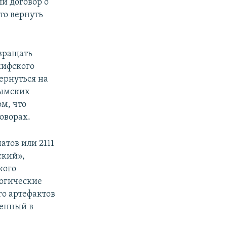
и договор о
что вернуть
звращать
кифского
ернуться на
рымских
м, что
оворах.
атов или 2111
ский»,
кого
логические
го артефактов
женный в