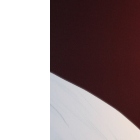
ПОБЕДИТЕЛЕЙ НЕ СУДЯТ?
КРЫМ.НЕПОКОРЕННЫЙ
ELIFBE
УКРАИНСКАЯ ПРОБЛЕМА КРЫМА