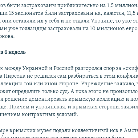
ов были застрахованы приблизительно на 1,5 миллиона
ши 15 экспонатов были застрахованы на, кажется, 11,
а они оставили их у себя и не отдали Украине, то уже э
ами уже голландцы застраховали на 10 миллионов евро»
окова.
з 6 недель
ак между Украиной и Россией разгорелся спор за «скиф
а Пирсона не решился сам разбираться в этом конфлик
оллекцию той или иной стороне. Учреждение заявило, ч
жет определить только суд. А пока этого не произошло
л решение демонтировать крымскую коллекцию и пом
ще. Причем и украинская, и крымская стороны заявили
ушением контрактных условий.
тыре крымских музея подали коллективный иск в Амс