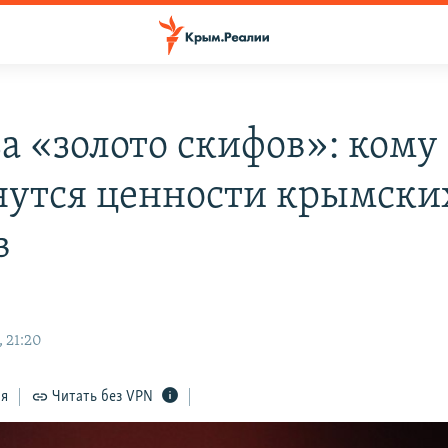
за «золото скифов»: кому
нутся ценности крымски
в
 21:20
ся
Читать без VPN