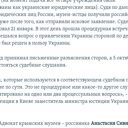
 (на момент подачи все четыре учреждения были
ваны как украинские юридические лица). Судя по да
ридических лиц России, музеи-истцы получили росси
уже после того, как отправили исковое заявление. Су
овал 21 января. В этот день прошла процедурная встреч
решался вопрос о привлечении Украины стороной по дел
с был решен в пользу Украины.
суд принимал письменные разъяснения сторон, а 5 октя
стояться судебные слушания.
, которые используются в соответствующем судебном п
е по сути. Это не процедурное или какое-то другое сл
нтировано на одно или два процессуальных вопроса», –
енции в Киеве заместитель министра юстиции Укра
Адвокат крымских музеев – россиянка
Анастасия Сив