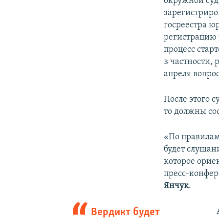
окружной суд
зарегистриро
госреестра ю
регистрацию 
процесс старт
в частности, 
апреля вопро
После этого 
то должны со
«По правилам
будет слушани
которое орие
пресс-конфер
Янчук
.
Вердикт будет