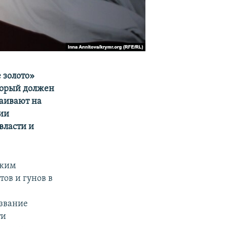
 золото»
оторый должен
таивают на
лии
власти и
ским
ов и гунов в
е
азвание
ти