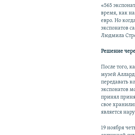
«565 экспонат
время, как на
евро. Но когд
экспонатов с
Людмила Стр
Решение чере
После того, к
музей Аллард
передавать к
экспонатов мо
принял приня
свое хранили
является нар
19 ноября че