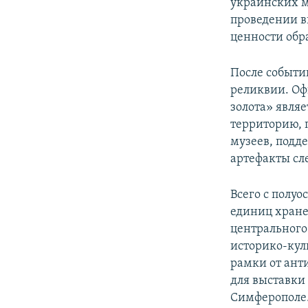
украинских м
проведении вы
ценности обра
После событий
реликвии. Оф
золота» явля
территорию, 
музеев, подд
артефакты сле
Всего с полуо
единиц хране
центрального
историко-кул
рамки от ант
для выставки
Симферополе