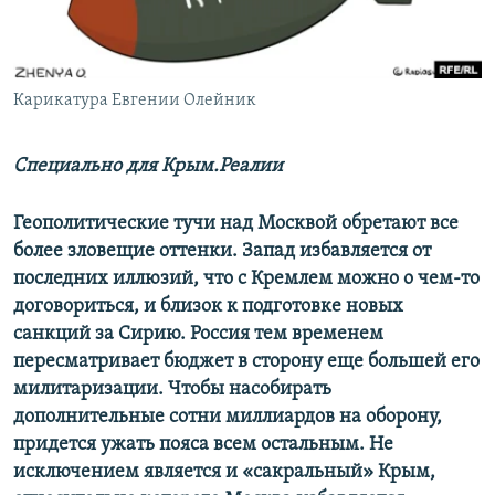
ПРИСОЕДИНЯЙТЕСЬ!
ПОБЕДИТЕЛЕЙ НЕ СУДЯТ?
КРЫМ.НЕПОКОРЕННЫЙ
ELIFBE
Карикатура Евгении Олейник
УКРАИНСКАЯ ПРОБЛЕМА КРЫМА
Специально для Крым.Реалии
Все сайты RFE/RL
Геополитические тучи над Москвой обретают все
более зловещие оттенки. Запад избавляется от
последних иллюзий, что с Кремлем можно о чем-то
договориться, и близок к подготовке новых
санкций за Сирию. Россия тем временем
пересматривает бюджет в сторону еще большей его
милитаризации. Чтобы насобирать
дополнительные сотни миллиардов на оборону,
придется ужать пояса всем остальным. Не
исключением является и «сакральный» Крым,