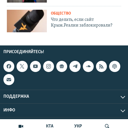
ОБЩЕСТВО
Что делать, если сайт
Крым.Реалии заблокировали?
ПРИСОЕДИНЯЙТЕСЬ!
ПОДДЕРЖКА
ИНФО
UTC+3
Copyright Крым.Реалии, 2026 | Все права защищены.
КТА
УКР