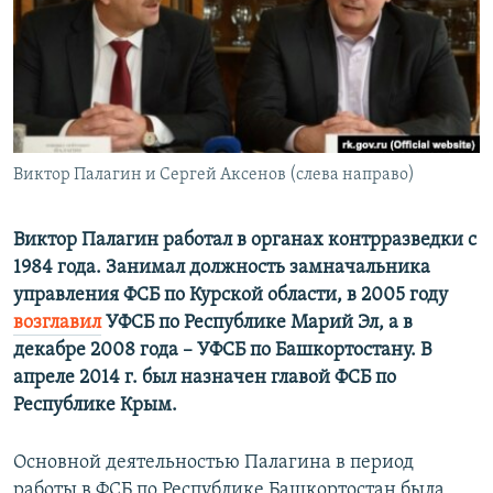
ПРИСОЕДИНЯЙТЕСЬ!
ПОБЕДИТЕЛЕЙ НЕ СУДЯТ?
КРЫМ.НЕПОКОРЕННЫЙ
ELIFBE
УКРАИНСКАЯ ПРОБЛЕМА КРЫМА
Все сайты RFE/RL
Виктор Палагин и Сергей Аксенов (слева направо)
Виктор Палагин работал в органах контрразведки с
1984 года. Занимал должность замначальника
управления ФСБ по Курской области, в 2005 году
возглавил
УФСБ по Республике Марий Эл, а в
декабре 2008 года – УФСБ по Башкортостану. В
апреле 2014 г. был назначен главой ФСБ по
Республике Крым.
Основной деятельностью Палагина в период
работы в ФСБ по Республике Башкортостан была