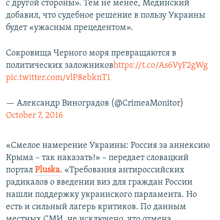
с другой стороны». Тем не менее, Мединский
добавил, что судебное решение в пользу Украины
будет «ужасным прецедентом».
Сокровища Черного моря превращаются в
политических заложников
https://t.co/As6VyF2gWg
pic.twitter.com/vlP8ebknT1
— Александр Виноградов (@CrimeaMonitor)
October 7, 2016
«Смелое намерение Украины: Россия за аннексию
Крыма – так наказать!» – передает словацкий
портал
Рluska
. «Требования антироссийских
радикалов о введении виз для граждан России
нашли поддержку украинского парламента. Но
есть и сильный лагерь критиков. По данным
местных СМИ, не исключено, что отмена