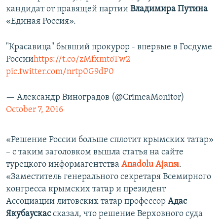
кандидат от правящей партии
Владимира Путина
«Единая Россия».
"Красавица" бывший прокурор - впервые в Госдуме
России
https://t.co/zMfxmtoTw2
pic.twitter.com/nrtp0G9dP0
— Александр Виноградов (@CrimeaMonitor)
October 7, 2016
«Решение России больше сплотит крымских татар»
– с таким заголовком вышла статья на сайте
турецкого информагентства
Anadolu Ajansı
.
«Заместитель генерального секретаря Всемирного
конгресса крымских татар и президент
Ассоциации литовских татар профессор
Адас
Якубаускас
сказал, что решение Верховного суда