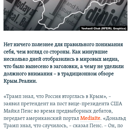
ПРИСОЕДИНЯЙТЕСЬ!
ПОБЕДИТЕЛЕЙ НЕ СУДЯТ?
КРЫМ.НЕПОКОРЕННЫЙ
ELIFBE
УКРАИНСКАЯ ПРОБЛЕМА КРЫМА
Все сайты RFE/RL
Нет ничего полезнее для правильного понимания
себя, чем взгляд со стороны. Как минувшие
несколько дней отобразились в мировых медиа,
что было вынесено в заголовки, а чему не уделили
должного внимания – в традиционном обзоре
Крым.Реалии.
«Трамп знал, что Россия вторглась в Крым», –
заявил претендент на пост вице-президента США
Майкл Пенс во время предвыборных дебатов,
передает американский портал
Mediaite
. «Дональд
Трамп знал, что случилось, – сказал Пенс. – Он, по