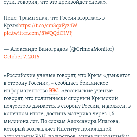
сути, говорил, что это произойдет снова».
Пенс: Трамп знал, что Россия вторглась в
Крым
https://t.co/cm3qxFyz4W
pic.twitter.com/8WQQdOLVIj
— Александр Виноградов (@CrimeaMonitor)
October 7, 2016
«Российские ученые говорят, что Крым «движется
в сторону России», – сообщает британское
информагентство
ВВС
. «Российские ученые
говорят, что политически спорный Крымский
полуостров движется в сторону России, и должен, в
конечном итоге, достичь материка через 1,5
миллиона лет. По словам Александра Ипатова,
который возглавляет Институт прикладной
астрономии РАН, полуостров, аннексированный у