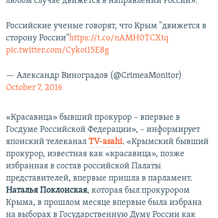
любом случае движется в направлении России».
Российские ученые говорят, что Крым "движется в
сторону России"
https://t.co/nAMH0TCXtq
pic.twitter.com/Cykoi15E8g
— Александр Виноградов (@CrimeaMonitor)
October 7, 2016
«Красавица» бывший прокурор – впервые в
Госдуме Российской Федерации», – информирует
японский телеканал
TV-asahi
. «Крымский бывший
прокурор, известная как «красавица», позже
избранная в состав российской Палаты
представителей, впервые пришла в парламент.
Наталья Поклонская
, которая был прокурором
Крыма, в прошлом месяце впервые была избрана
на выборах в Государственную Думу России как