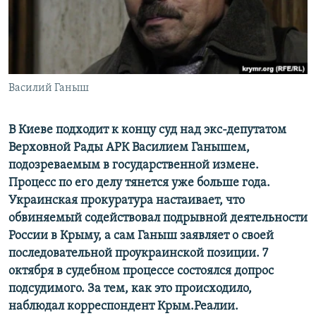
ПРИСОЕДИНЯЙТЕСЬ!
ПОБЕДИТЕЛЕЙ НЕ СУДЯТ?
КРЫМ.НЕПОКОРЕННЫЙ
ELIFBE
Василий Ганыш
УКРАИНСКАЯ ПРОБЛЕМА КРЫМА
Все сайты RFE/RL
В Киеве подходит к концу суд над экс-депутатом
Верховной Рады АРК Василием Ганышем,
подозреваемым в государственной измене.
Процесс по его делу тянется уже больше года.
Украинская прокуратура настаивает, что
обвиняемый содействовал подрывной деятельности
России в Крыму, а сам Ганыш заявляет о своей
последовательной проукраинской позиции. 7
октября в судебном процессе состоялся допрос
подсудимого. За тем, как это происходило,
наблюдал корреспондент Крым.Реалии.