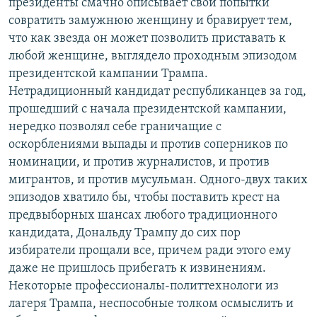
президенты смачно описывает свои попытки
совратить замужнюю женщину и бравирует тем,
что как звезда он может позволить приставать к
любой женщине, выглядело проходным эпизодом
президентской кампании Трампа.
Нетрадиционный кандидат республиканцев за год,
прошедший с начала президентской кампании,
нередко позволял себе граничащие с
оскорблениями выпады и против соперников по
номинации, и против журналистов, и против
мигрантов, и против мусульман. Одного-двух таких
эпизодов хватило бы, чтобы поставить крест на
предвыборных шансах любого традиционного
кандидата, Дональду Трампу до сих пор
избиратели прощали все, причем ради этого ему
даже не пришлось прибегать к извинениям.
Некоторые профессионалы-политтехнологи из
лагеря Трампа, неспособные толком осмыслить и