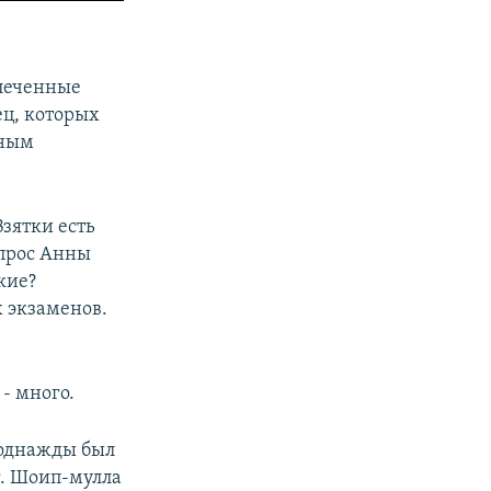
блеченные
ец, которых
нным
Взятки есть
вопрос Анны
кие?
х экзаменов.
 - много.
 однажды был
г. Шоип-мулла