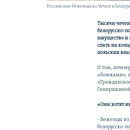
Российские беженцы из Чечни в Белару
Тысячи чечен
белорусско-п
имущество и 
спать на хол
польских влас
О том, почем
«бомжами», и
«Гражданское
Ганнушкиной
«Они хотят и
- Беженцы из
белорусско-п