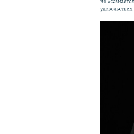
не «сознается
удовольствия 