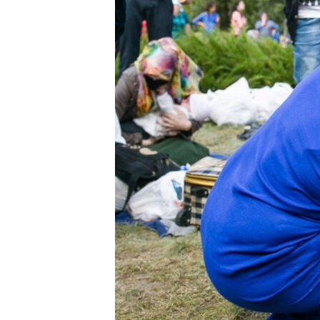
ПОБЕДИТЕЛЕЙ НЕ СУДЯТ?
КРЫМ.НЕПОКОРЕННЫЙ
ELIFBE
УКРАИНСКАЯ ПРОБЛЕМА КРЫМА