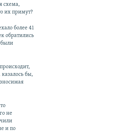
я схема,
то их примут?
ехало более 41
ек обратились
 были
 происходит,
 казалось бы,
озносимая
что
го не
учили
е и по