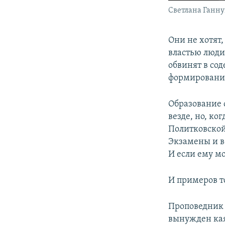
Светлана Ганн
Они не хотят
властью люди 
обвинят в со
формировани
Образование с
везде, но, ко
Политковской 
Экзамены и вс
И если ему мо
И примеров то
Проповедник 
вынужден каят