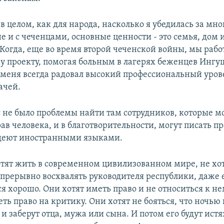
в целом, как для народа, насколько я убедилась за мн
е и с чеченцами, основные ценности - это семья, дом 
 Когда, еще во время второй чеченской войны, мы рабо
 проекту, помогая больным в лагерях беженцев Ингу
 меня всегда радовал высокий профессиональный уров
ачей.
с не было проблемы найти там сотрудников, которые мо
рав человека, и в благотворительности, могут писать п
адеют иностранными языками.
отят жить в современном цивилизованном мире, не хот
епрерывно восхвалять руководителя республики, даже 
я хорошо. Они хотят иметь право и не относиться к н
ть право на критику. Они хотят не бояться, что ночью 
 и заберут отца, мужа или сына. И потом его будут истя