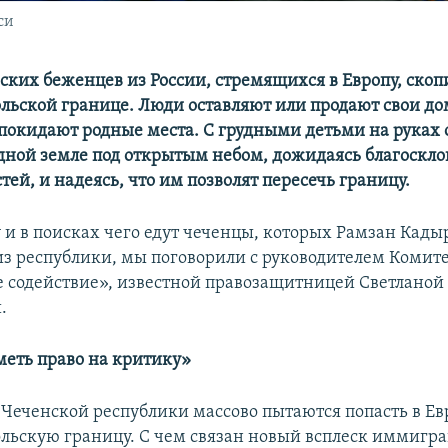
си
ских беженцев из России, стремящихся в Европу, скоп
ольской границе. Люди оставляют или продают свои до
покидают родные места. С грудными детьми на руках 
одной земле под открытым небом, дожидаясь благоскл
тей, и надеясь, что им позволят пересечь границу.
у и в поисках чего едут чеченцы, которых Рамзан Кады
з республики, мы поговорили с руководителем Комит
 содействие», известной правозащитницей Светланой
.
меть право на критику»
 Чеченской республики массово пытаются попасть в Ев
ольскую границу. С чем связан новый всплеск иммигра