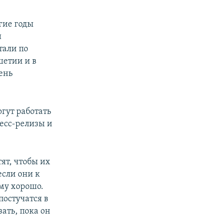
огие годы
и
тали по
шетии и в
ень
гут работать
ресс-релизы и
ят, чтобы их
если они к
ему хорошо.
постучатся в
зать, пока он