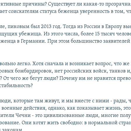
ъективные причины? Существует ли какая-то прозрачна
ет соискателям статуса беженца уверенность в том, ч
ле, пиковым был 2013 год. Тогда из России в Европу вы
ищущих убежища. Из этого числа, более 15 тысяч челов
беженца в Германии. При этом большинство заявителей
вольно легко. Хотя сначала и возникает вопрос, что же
ровых бомбардировок, нет российских войск, танков и,
? От чего же бегут люди? Почему им не нравится прев
стабильность?
люди, которые там живут, и мы вместе с ними - рады, 
 военные действия, однако, как показывает жизнь, это
Жители Чечни - это цивилизованные люди, многие пол
зование. Они хотят жить свободно: в нормальной стран
 законам.