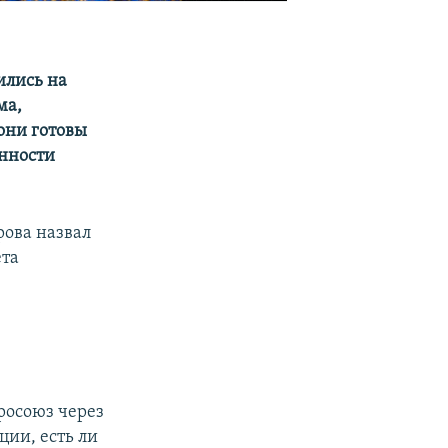
ились на
ма,
они готовы
онности
рова назвал
ета
росоюз через
ции, есть ли