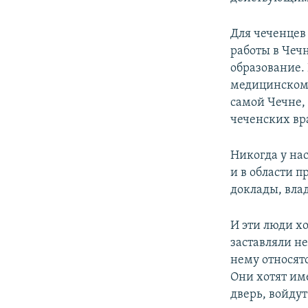
Для чеченцев 
работы в Чечн
образование.
медицинскому
самой Чечне,
чеченских вр
Никогда у на
и в области п
доклады, вл
И эти люди х
заставляли н
нему относятс
Они хотят име
дверь, войдут