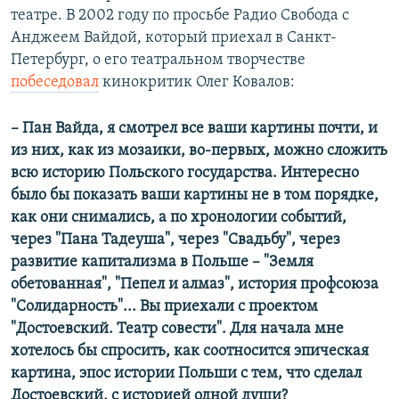
театре. В 2002 году по просьбе Радио Свобода с
Анджеем Вайдой, который приехал в Санкт-
Петербург, о его театральном творчестве
побеседовал
кинокритик Олег Ковалов:
– Пан Вайда, я смотрел все ваши картины почти, и
из них, как из мозаики, во-первых, можно сложить
всю историю Польского государства. Интересно
было бы показать ваши картины не в том порядке,
как они снимались, а по хронологии событий,
через "Пана Тадеуша", через "Свадьбу", через
развитие капитализма в Польше – "Земля
обетованная", "Пепел и алмаз", история профсоюза
"Солидарность"... Вы приехали с проектом
"Достоевский. Театр совести". Для начала мне
хотелось бы спросить, как соотносится эпическая
картина, эпос истории Польши с тем, что сделал
Достоевский, с историей одной души?