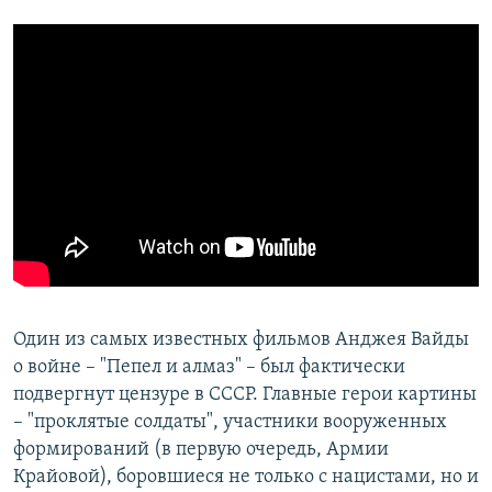
Один из самых известных фильмов Анджея Вайды
о войне – "Пепел и алмаз" – был фактически
подвергнут цензуре в СССР. Главные герои картины
– "проклятые солдаты", участники вооруженных
формирований (в первую очередь, Армии
Крайовой), боровшиеся не только с нацистами, но и