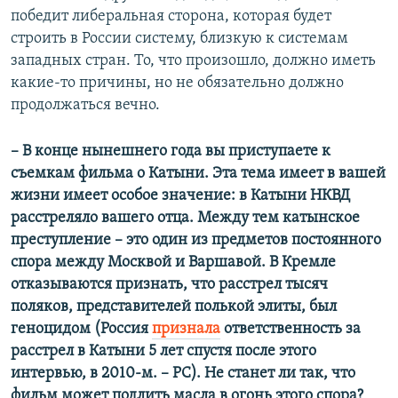
победит либеральная сторона, которая будет
строить в России систему, близкую к системам
западных стран. То, что произошло, должно иметь
какие-то причины, но не обязательно должно
продолжаться вечно.
– В конце нынешнего года вы приступаете к
съемкам фильма о Катыни. Эта тема имеет в вашей
жизни имеет особое значение: в Катыни НКВД
расстреляло вашего отца. Между тем катынское
преступление – это один из предметов постоянного
спора между Москвой и Варшавой. В Кремле
отказываются признать, что расстрел тысяч
поляков, представителей полькой элиты, был
геноцидом (Россия
признала
ответственность за
расстрел в Катыни 5 лет спустя после этого
интервью, в 2010-м. – РС). Не станет ли так, что
фильм может подлить масла в огонь этого спора?