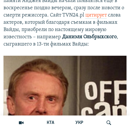
памяти Анджея Вайды начали появляться еще в
воскресенье поздно вечером, сразу после новости о
смерти режиссера. Сайт TVN24.pl
цитирует
слова
актеров, который благодаря съемкам в фильмах
Вайды, приобрели по настоящему мировую
известность – например
Даниэля Ольбрыхского
,
сыгравшего в 13-ти фильмах Вайды:
КТА
УКР