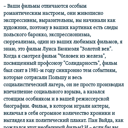
– Ваши фильмы отличаются особым
романтическим настроем, они живописно
экспрессивны, выразительны, вы начинали как
художник, поэтому в ваших картинах есть следы
польского барокко, экспрессионизма,
сюрреализма, один из ваших любимых фильмов, я
знаю, это фильм Луиса Бюнюэля "Золотой век".
Когда я смотрел фильм "Человек из железа",
посвященный профсоюзу "Солидарность", фильм
был снят в 1981-м году синхронно тем событиям,
которые сотрясали Польшу и весь
социалистический лагерь, он не просто производил
впечатление социального взрыва, а казался
стоящим особняком и в вашей режиссерской
биографии. Фильм, в котором играли актеры,
включал в себя огромное количество хроники и
выглядел как политический плакат. Пан Вайда, как
рождался этот необычный фильм? И – если бы вы