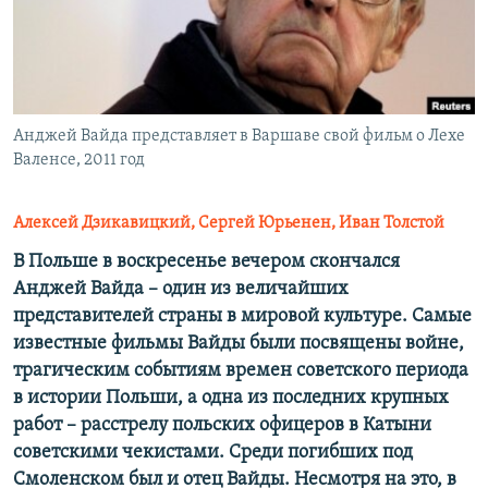
ПРИСОЕДИНЯЙТЕСЬ!
ПОБЕДИТЕЛЕЙ НЕ СУДЯТ?
КРЫМ.НЕПОКОРЕННЫЙ
ELIFBE
Анджей Вайда представляет в Варшаве свой фильм о Лехе
УКРАИНСКАЯ ПРОБЛЕМА КРЫМА
Валенсе, 2011 год
Все сайты RFE/RL
Алексей Дзикавицкий, Сергей Юрьенен, Иван Толстой
В Польше в воскресенье вечером скончался
Анджей Вайда – один из величайших
представителей страны в мировой культуре.
Самые
известные фильмы Вайды были посвящены войне,
трагическим событиям времен советского периода
в истории Польши, а одна из последних крупных
работ – расстрелу польских офицеров в Катыни
советскими чекистами. Среди погибших под
Смоленском был и отец Вайды. Несмотря на это, в