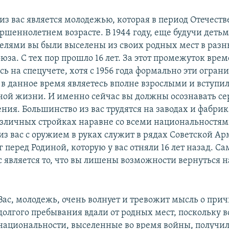
из вас является молодежью, которая в период Отечест
ршеннолетнем возрасте. В 1944 году, еще будучи детьм
елями вы были выселены из своих родных мест в разн
юза. С тех пор прошло 16 лет. За этот промежуток вре
ь на спецучете, хотя с 1956 года формально эти ограни
 в данное время являетесь вполне взрослыми и вступил
ной жизни. И именно сейчас вы должны осознавать се
ния. Большинство из вас трудятся на заводах и фабрик
азличных стройках наравне со всеми национальностям
из вас с оружием в руках служит в рядах Советской Ар
 перед Родиной, которую у вас отняли 16 лет назад. 
с является то, что вы лишены возможности вернуться н
Вас, молодежь, очень волнует и тревожит мысль о при
долгого пребывания вдали от родных мест, поскольку в
национальности, выселенные во время войны, получи