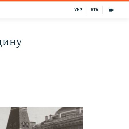
УКР
КТА
дину