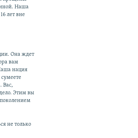
диной. Наша
16 лет вне
ции. Она ждет
ора вам
 Наша нация
ы сумеете
 Вас,
дело. Этим вы
 поколением
ься не только