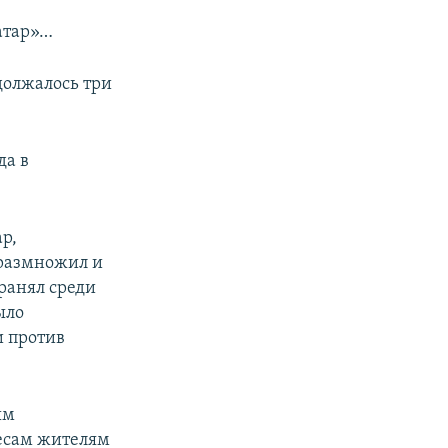
атар»…
олжалось три
да в
р,
 размножил и
транял среди
ыло
и против
ым
есам жителям