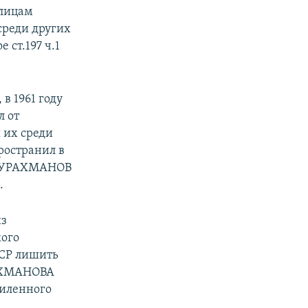
 лицам
среди других
ст.197 ч.1
 1961 году
л от
 их среди
остранил в
АБДУРАХМАНОВ
.
из
кого
ССР лишить
РАХМАНОВА
силенного