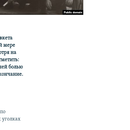
вкета
й мере
отря на
тметить:
ней болью
Окончание.
 по
 уголках