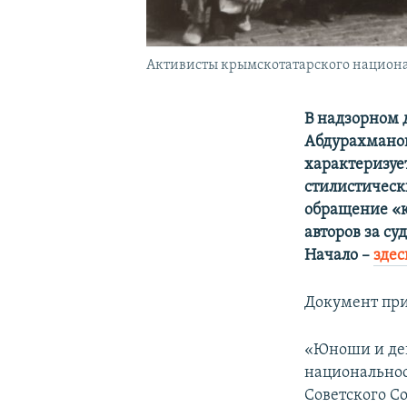
Активисты крымскотатарского национ
В надзорном 
Абдурахманов
характеризуе
стилистическ
обращение «к
авторов за су
Начало –
здес
Документ при
«Юноши и де
национальнос
Советского С