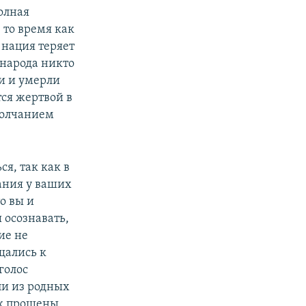
олная
 то время как
 нация теряет
 народа никто
и и умерли
тся жертвой в
 молчанием
я, так как в
ания у ваших
о вы и
 осознавать,
ие не
ащались к
голос
зли из родных
ок прощены