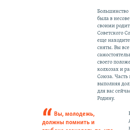
Большинство 
была в несове
своими родит
Советского Со
еще находитес
сняты. Вы все
самостоятель
своего положе
колхозах и р
Союза. Часть 
выполняя долг
для вас сейча
Родину.
Вы, молодежь,
должны помнить и