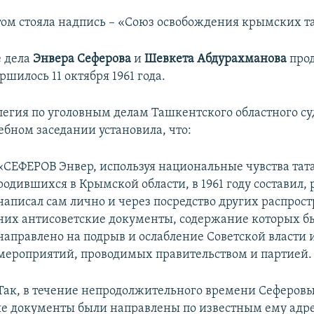
ом стояла надпись – «Союз освобождения крымских т
е дела
Энвера Сеферова
и
Шевкета Абдурахманова
прод
ршилось 11 октября 1961 года.
легия по уголовным делам Ташкентского областного су
ебном заседании установила, что:
«СЕФЕРОВ Энвер, используя национальные чувства тата
родившихся в Крымской области, в 1961 году составил,
написал сам лично и через посредство других распрос
них антисоветские документы, содержание которых б
направлено на подрыв и ослабление Советской власти 
мероприятий, проводимых правительством и партией.
Так, в течение непродолжительного времени Сеферов
е документы были направлены по известным ему адр