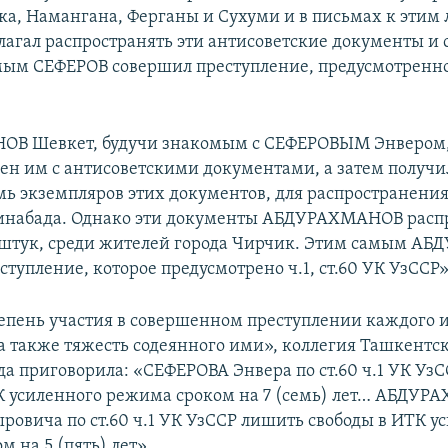
ка, Намангана, Ферганы и Сухуми и в письмах к этим
лагал распространять эти антисоветские документы и 
мым СЕФЕРОВ совершил преступление, предусмотренное 
В Шевкет, будучи знакомым с СЕФЕРОВЫМ Энвером, в
ен им с антисоветскими документами, а затем получи
ь экземпляров этих документов, для распространения
инабада. Однако эти документы АБДУРАХМАНОВ распр
 штук, среди жителей города Чирчик. Этим самым 
тупление, которое предусмотрено ч.1, ст.60 УК УзССР»
епень участия в совершенном преступлении каждого 
а также тяжесть содеянного ими», коллегия Ташкентс
уда приговорила: «СЕФЕРОВА Энвера по ст.60 ч.1 УК Уз
К усиленного режима сроком на 7 (семь) лет… АБДУ
ровича по ст.60 ч.1 УК УзССР лишить свободы в ИТК у
 на 5 (пять) лет».