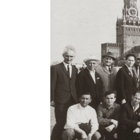
ПОБЕДИТЕЛЕЙ НЕ СУДЯТ?
КРЫМ.НЕПОКОРЕННЫЙ
ELIFBE
УКРАИНСКАЯ ПРОБЛЕМА КРЫМА