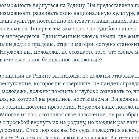
возможность вернуться на Родину. Им предоставлена п
возможность развивать свою национальную культуру, в
наша культура постепенно исчезает, а наша нация, как
свой смысл. Теперь всем вам ясно, что судьбою нашего
не интересуется. Единственный клочок земли, где жил
ваши деды и прадеды, отцы и матери, сегодня станови
 Неужели вы, молодежь, не осознаете того, что своим
ваете свое такое бесправное положение?
вращения на Родину вы никогда не должны отказыватьс
преступление, которое вы совершите, не найдет оправд
 молодежь, должны помнить и глубоко сознавать то, чт
ля, на которой вы родились, неотъемлемы. Вы должны
без родины достоин презрения. Неужели ваше положен
 Многие из вас, осознавая свое положение, не раз обр
 с просьбой вернуть их на родину, но каждый раз ваш 
грозами. С тех пор как вас без суда и следствия выве
6 лет. Это немалый срок в жизни человека. За этот ср