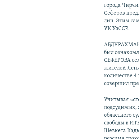
города Чирчи
Сеферов пред
лиц. Этим са
УК УзССР.
АБДУРАХМАНО
был ознакомл
СЕФЕРОВА сем
жителей Лен
количестве 4
совершил прес
Учитывая «ст
подсудимых, 
областного с
свободы в ИТ
Шевкета Кады
режима сроком