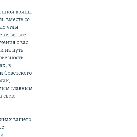
венной войны
и, вместе со
ые углы
мени вы все
чения с вас
и на путь
рьезность
ах, в
и Советского
мии,
Самым главным
а свою
чинах вашего
се
ли