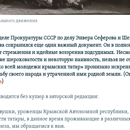
ального движения
деле Прокуратуры СССР по делу Энвера Сеферова и Ше
а сохранился еще один важный документ. Он в полно
т стремления и идейные воззрения подсудимых. Несм
ие шероховатости и некоторую наивность, нельзя не о
о всей молодежи крымских татар» пронизано искрен
дьбу своего народа и утраченной ими родной земли. (
ь
)
водится без купюр в авторской редакции:
вушки, уроженцы Крымской Автономной республики,
ти татары, в данное время проживающие в различных
оюза, мы обращаемся к вам.