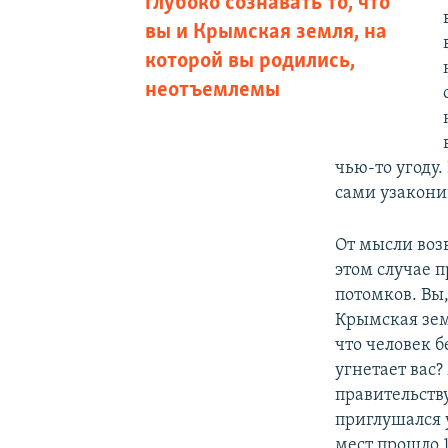
глубоко сознавать то, что
вы и Крымская земля, на
которой вы родились,
неотъемлемы
чью-то угоду.
сами узакони
От мысли воз
этом случае 
потомков. Вы,
Крымская зем
что человек 
угнетает вас?
правительству
приглушался у
мест прошло 1