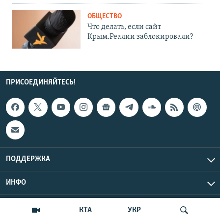
ОБЩЕСТВО
Что делать, если сайт
Крым.Реалии заблокировали?
ПРИСОЕДИНЯЙТЕСЬ!
ПОДДЕРЖКА
ИНФО
UTC+3
Copyright Крым.Реалии, 2026 | Все права защищены.
КТА
УКР