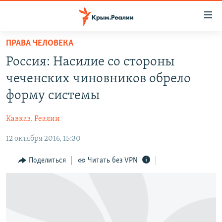
Доступность
ссылки
Вернуться
ПРАВА ЧЕЛОВЕКА
к
НОВОСТИ
Россия: Насилие со стороны
основному
СПЕЦПРОЕКТЫ
содержанию
чеченских чиновников обрело
ВОДА
Вернутся
ГРУЗ 200
форму системы
к
ИСТОРИЯ
КАРТА ВОЕННЫХ ОБЪЕКТОВ КРЫМА
главной
Кавказ. Реалии
ЕЩЕ
11 ЛЕТ ОККУПАЦИИ КРЫМА. 11 ИСТОРИЙ СОПРОТИВЛЕНИЯ
навигации
Вернутся
12 октября 2016, 15:30
РАДІО СВОБОДА
ИНТЕРАКТИВ
к
КАК ОБОЙТИ БЛОКИРОВКУ
ИНФОГРАФИКА
Поделиться
Читать без VPN
поиску
ТЕЛЕПРОЕКТ КРЫМ.РЕАЛИИ
Українською
СОВЕТЫ ПРАВОЗАЩИТНИКОВ
Qırımtatar
ПРОПАВШИЕ БЕЗ ВЕСТИ