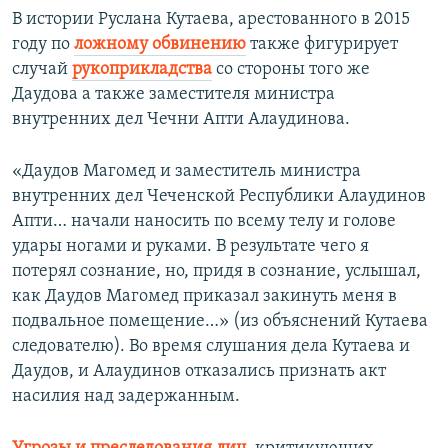
В истории Руслана Кутаева, арестованного в 2015
году по
ложному обвинению
также фигурирует
случай
рукоприкладства
со стороны того же
Даудова а также заместителя министра
внутренних дел Чечни Апти Алаудинова.
«Даудов Магомед и заместитель министра
внутренних дел Чеченской Республики Алаудинов
Апти… начали наносить по всему телу и голове
удары ногами и руками. В результате чего я
потерял сознание, но, придя в сознание, услышал,
как Даудов Магомед приказал закинуть меня в
подвальное помещение…» (из объяснений Кутаева
следователю). Во время слушания дела Кутаева и
Даудов, и Алаудинов отказались признать акт
насилия над задержанным.