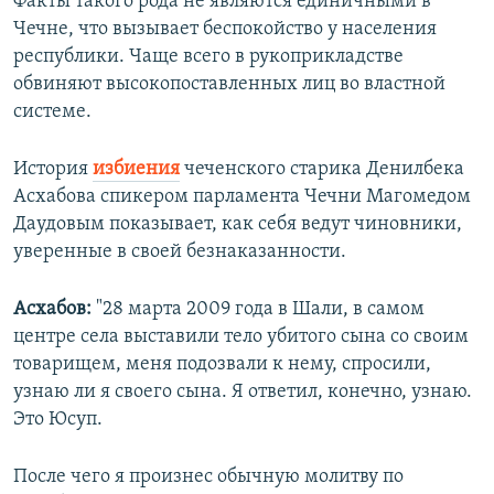
Факты такого рода не являются единичными в
Чечне, что вызывает беспокойство у населения
республики. Чаще всего в рукоприкладстве
обвиняют высокопоставленных лиц во властной
системе.
История
избиения
чеченского старика Денилбека
Асхабова спикером парламента Чечни Магомедом
Даудовым показывает, как себя ведут чиновники,
уверенные в своей безнаказанности.
Асхабов:
"28 марта 2009 года в Шали, в самом
центре села выставили тело убитого сына со своим
товарищем, меня подозвали к нему, спросили,
узнаю ли я своего сына. Я ответил, конечно, узнаю.
Это Юсуп.
После чего я произнес обычную молитву по