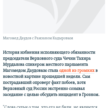
ПРИСОЕДИНЯЙТЕСЬ!
ПОБЕДИТЕЛЕЙ НЕ СУДЯТ?
КРЫМ.НЕПОКОРЕННЫЙ
ELIFBE
УКРАИНСКАЯ ПРОБЛЕМА КРЫМА
Все сайты RFE/RL
Магомед Даудов с Рамзаном Кадыровым
История избиения исполняющего обязанности
председателя Верховного суда Чечни Тахира
Мурдалова спикером местного парламента
Магомедом Даудовым стала
одной из громких
в
новостной картине прошедшей недели. Сам
пострадавший опроверг факт побоев, хотя
Верховный суд России экстренно созывал
заседание с целью обсудить инцидент в Грозном.
"Слова судьи о том, что его не били, не являются