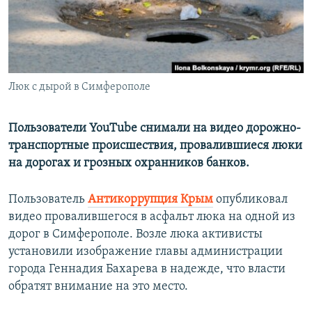
ПРИСОЕДИНЯЙТЕСЬ!
ПОБЕДИТЕЛЕЙ НЕ СУДЯТ?
КРЫМ.НЕПОКОРЕННЫЙ
ELIFBE
Люк с дырой в Симферополе
УКРАИНСКАЯ ПРОБЛЕМА КРЫМА
Все сайты RFE/RL
Пользователи YouTube снимали на видео дорожно-
транспортные происшествия, провалившиеся люки
на дорогах и грозных охранников банков.
Пользователь
Антикоррупция Крым
опубликовал
видео провалившегося в асфальт люка на одной из
дорог в Симферополе. Возле люка активисты
установили изображение главы администрации
города Геннадия Бахарева в надежде, что власти
обратят внимание на это место.