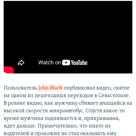
Пользователь
John Black
опубликовал видео, снятое
на одном из пешеходных переходов в Севастополе.
В ролике видно, как мужчину сбивает мчащийся на
высокой скорости микроавтобус. Спустя какое-то
время мужчина поднимается и, прихрамывая,
идет дальше. Примечательно, что никто из
водителей и прохожих не стал оказывать ему