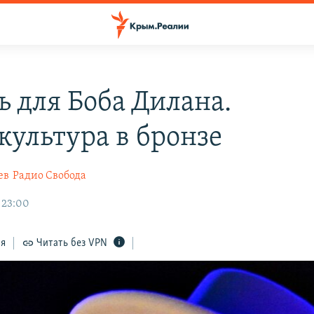
ь для Боба Дилана.
культура в бронзе
ев
Радио Свобода
 23:00
ся
Читать без VPN