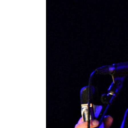
ПОБЕДИТЕЛЕЙ НЕ СУДЯТ?
КРЫМ.НЕПОКОРЕННЫЙ
ELIFBE
УКРАИНСКАЯ ПРОБЛЕМА КРЫМА