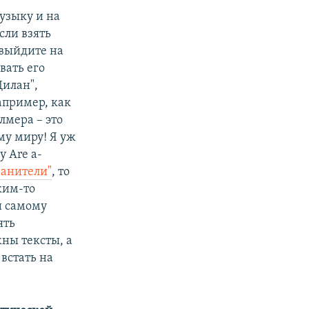
узыку и на
сли взять
выйдите на
вать его
Дилан",
апример, как
лмера – это
ему миру! Я уж
y Are a-
ранители"
, то
ким-то
и самому
ять
жны тексты, а
 встать на