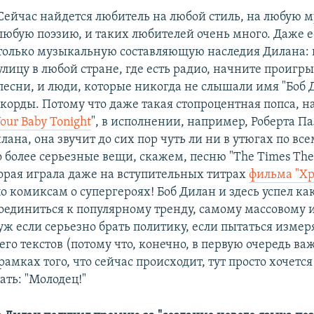
Сейчас найдется любитель на любой стиль, на любую м
любую поэзию, и таких любителей очень много. Даже е
только музыкальную составляющую наследия Дилана: 
улицу в любой стране, где есть радио, начните проигры
песни, и люди, которые никогда не слышали имя "Боб 
ккорды. Потому что даже такая стопроцентная попса, н
 Your Baby Tonight
", в исполнении, например, Роберта Па
лана, она звучит до сих пор чуть ли ни в утюгах по вс
 более серьезные вещи, скажем, песню "The Times The
торая играла даже на вступительных титрах
фильма "Х
о комиксам о супергероях! Боб Дилан и здесь успел ка
оединиться к популярному тренду, самому массовому 
уж если серьезно брать политику, если пытаться измер
его текстов (потому что, конечно, в первую очередь ва
рамках того, что сейчас происходит, тут просто хочется
ать: "Молодец!"