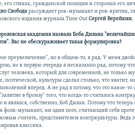
, его стихах, гражданской позиции и сторонах его ли
ио Свобода
рассуждает рок-музыкант и рок-критик, г
ковского издания журнала Time Out
Сергей Верейкин.
королевская академия назвала Боба Дилана "величайш
ов". Вас не обескураживает такая формулировка?
рое преувеличение", но в общем-то, я рад. У меня дво
крою, но в первую очередь я несказанно рад, потому что
слуг человека, который для современной, не только м
е, поэтической, культуры сделал столько, что хватит, 
поколений вперед. А не рад я потому, что это какое-то
залитие в бронзу" того, что когда-то считалось контрк
 и являлся, собственно, Боб Дилан. Потому что теперь
ин фолк-музыкант, ни один поэт, считающий себя прот
аковым считать, представителем контркультуры. Ведь э
ировая классика.