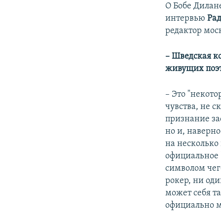
О Бобе Дилане
интервью
Рад
редактор мос
–​ Шведская 
живущих поэт
– Это "некото
чувства, не с
признание за
но и, наверно
на несколько 
официальное "
символом чего
рокер, ни од
может себя т
официально м