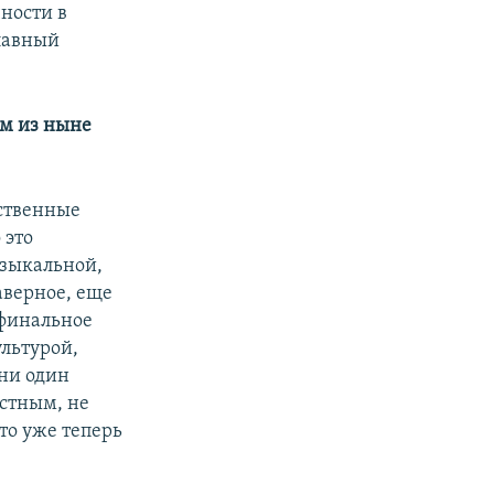
чности в
лавный
им из ныне
йственные
 это
узыкальной,
наверное, еще
 финальное
ультурой,
 ни один
естным, не
то уже теперь