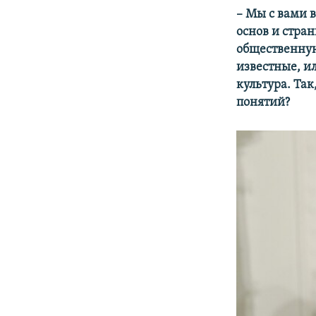
–​ Мы с вами
основ и стра
общественную
известные, ил
культура. Та
понятий?