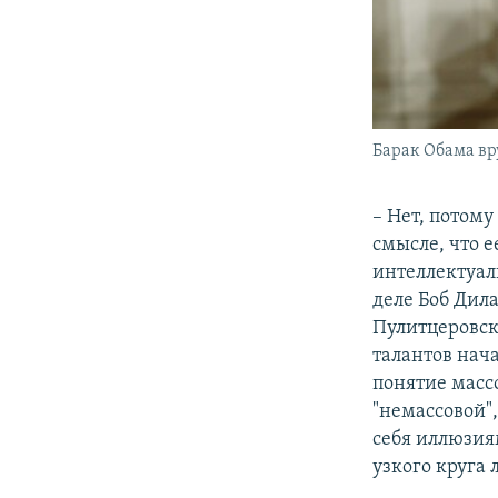
Барак Обама вр
​– Нет, потом
смысле, что е
интеллектуал
деле Боб Дил
Пулитцеровск
талантов нач
понятие масс
"немассовой",
себя иллюзиям
узкого круга 