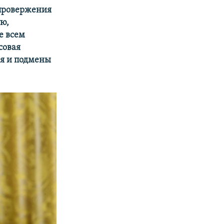
спровержения
ю,
е всем
совая
ия и подмены