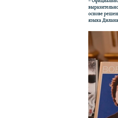
–​ Официальн
выразительно
основе решен
языка Дилана 