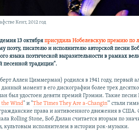
фстве Кент, 2012 год
демия 13 октября
присудила Нобелевскую премию по л
у поэту, писателю и исполнителю авторской песни Боб
вого языка поэтической выразительности в рамках вел
 песенной традиции".
оберт Аллен Циммерман) родился в 1941 году, первый а
На данный момент в его дискографии более трех десятк
лан был удостоен девяти премий Грэмми. Такие песни
n the Wind
" и "
The Times They Are a-Changin
'" стали ги
гражданские права и антивоенного движения в США. 
ла Rolling Stone, Боб Дилан считается вторым по знач
es, культовым исполнителем в истории рок-музыки.