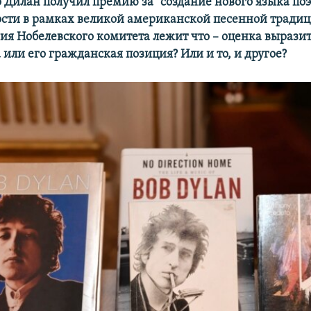
о Дилан получил премию за "создание нового языка по
сти в рамках великой американской песенной традици
ия Нобелевского комитета лежит что –​ оценка вырази
или его гражданская позиция? Или и то, и другое?