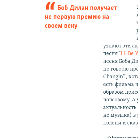
Боб Дилан получает
не первую премию на
своем веку
узнают эти а
песня "
I'll Be
песня Боба Ди
не говорю про
Changin'", ко
есть фильма п
образом прис
попсовому. А 
актуальность 
не музыка) в 
колени и сказ