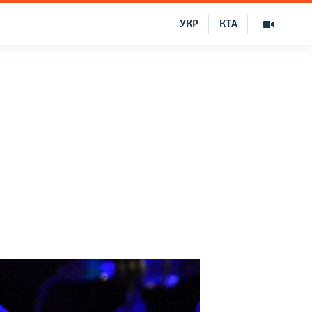
УКР
КТА