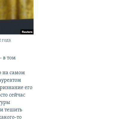
 года
– в том
о на самом
лауреатом
Признание его
сто сейчас
туры
 и тешить
какого-то