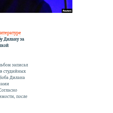
итературе
у Дилану за
икой
льбом записал
ов студийных
 Боба Дилана
мнами
Согласно
имости, после