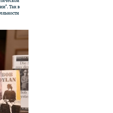
этической
и". Так в
тельности