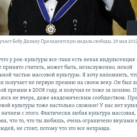
учает Бобу Дилану Президентскую медаль свободы. 29 мая 2012
у что у рок-культуры все-таки есть некая индульгенция 
е принято считать, может быть, незаслуженно, некой
ьной частью массовой культуры. Я хочу напомнить, чт
ан получает не первую премию на своем веку. Он был 
ой премии в 2008 году, и получил ее тоже за поэзию. 
алось не вчера, даже академическим сообществом. Про
овой культуры тоже настолько сложное! У нас нет куль
 начнем с этого. Фактически любая культура массовая,
и, что то, что ты любишь, очень ограничено вкусами 
людей, не стоит, потому что это все неправда.