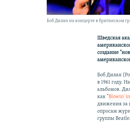
Боб Дилан на концерте в британском гра
Шведская ака
американском
создание "но
американской
Боб Дилан (Р
в 1961 году. 
альбомов. Ди
как "
Blowin' i
движения за 
опросам журна
группы Beatl