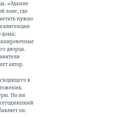
ца. «Здание
й зоне, где
дметать нужно
теллигенции
о дома;
ланировочные
го дворца.
тавители
ет автор.
сходящего в
чтожения,
уры. Но ни
 сегодняшний
бавляет он.