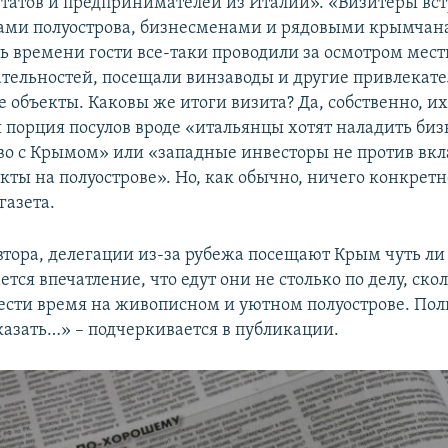
путатов и предпринимателей из Италии». «Визитеры вст
ами полуострова, бизнесменами и рядовыми крымчан
ь времени гости все-таки проводили за осмотром мес
тельностей, посещали винзаводы и другие привлекат
объекты. Каковы же итоги визита? Да, собственно, их 
я порция посулов вроде «итальянцы хотят наладить биз
во с Крымом» или «западные инвесторы не против вк
кты на полуострове». Но, как обычно, ничего конкретн
газета.
тора, делегации из-за рубежа посещают Крым чуть л
ется впечатление, что едут они не столько по делу, ско
ести время на живописном и уютном полуострове. По
сказать…» – подчеркивается в публикации.