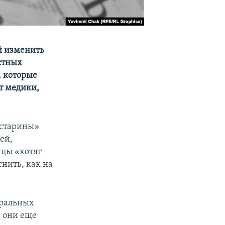
й изменить
стных
, которые
т медики,
 старины»
ей,
ицы «хотят
нить, как на
тральных
, они еще