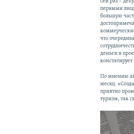
сей раз – де
первыми лиц
большую част
достопримеча
коммерческие 
что очередна
сотрудничест
деньги в прое
констатирует 
По мнению ав
месяц. «Созда
приятно пров
туризм, так 