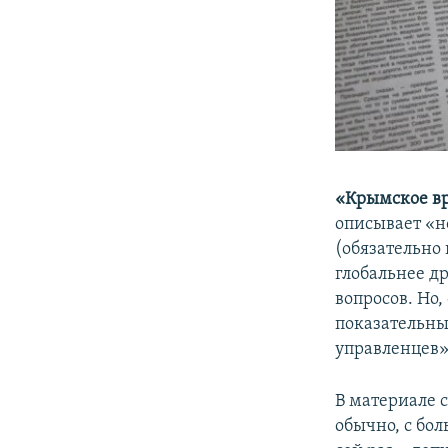
«Крымское в
описывает «н
(обязательно 
глобальнее д
вопросов. Но,
показательны
управленцев»
В материале 
обычно, с бо