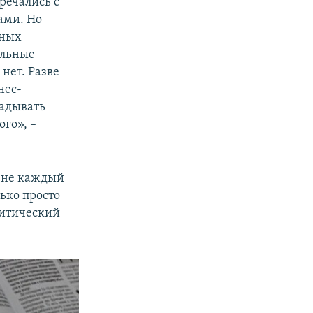
речались с
ами. Но
тных
ельные
нет. Разве
нес-
ладывать
ого», –
и не каждый
лько просто
литический