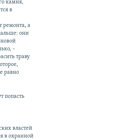
го камня,
тся в
 ремонта, а
дальше: они
 новой
ько, –
расить траву
оторое,
се равно
т попасть
ских властей
ся в охранной