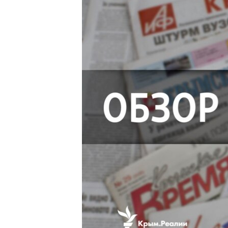
ПОБЕДИТЕЛЕЙ НЕ СУДЯТ?
КРЫМ.НЕПОКОРЕННЫЙ
ELIFBE
УКРАИНСКАЯ ПРОБЛЕМА КРЫМА