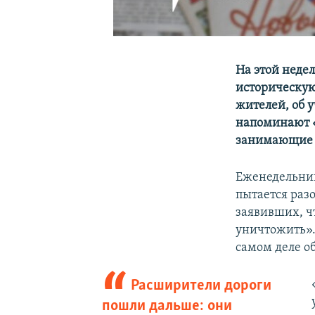
На этой неде
историческую
жителей, об 
напоминают «
занимающие 
Еженедельн
пытается раз
заявивших, ч
уничтожить».
самом деле об
Расширители дороги
пошли дальше: они