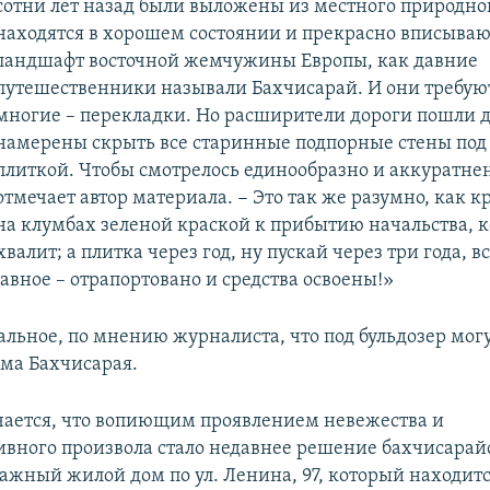
сотни лет назад были выложены из местного природно
находятся в хорошем состоянии и прекрасно вписываю
ландшафт восточной жемчужины Европы, как давние
путешественники называли Бахчисарай. И они требуют
многие – перекладки. Но расширители дороги пошли 
намерены скрыть все старинные подпорные стены под
плиткой. Чтобы смотрелось единообразно и аккуратнен
отмечает автор материала. − Это так же разумно, как к
на клумбах зеленой краской к прибытию начальства, к
валит; а плитка через год, ну пускай через три года, в
лавное – отрапортовано и средства освоены!»
альное, по мнению журналиста, что под бульдозер могу
ма Бахчисарая.
ечается, что вопиющим проявлением невежества и
вного произвола стало недавнее решение бахчисарай
тажный жилой дом по ул. Ленина, 97, который находит