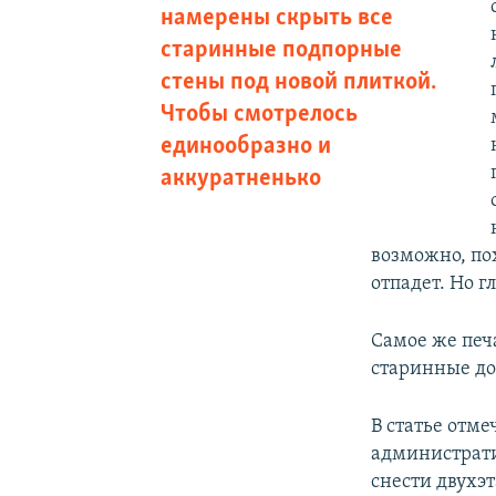
намерены скрыть все
старинные подпорные
стены под новой плиткой.
Чтобы смотрелось
единообразно и
аккуратненько
возможно, пох
отпадет. Но г
Самое же печ
старинные до
В статье отм
администрати
снести двухэ