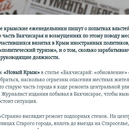
ле крымские еженедельники пишут о попытках власте
 часть Бахчисарая и возмущениях по этому поводу ме
участившихся визитах в Крым иностранных политиков
политический туризм», и о том, сколько зарабатываю
руководящие должности.
ик
«Новый Крым»
в статье «Бахчисарай: «обновление»
обраться, насколько серьезны опасения местных жител
то старую часть города в ходе ремонта центральной ул
 Журналист издания побывал в Бахчисарае, чтобы выяс
стоит ситуация.
«Странно выглядит ремонт подпорных стенок. На цен
улицах Старого города, вплоть до выезда на Староселье