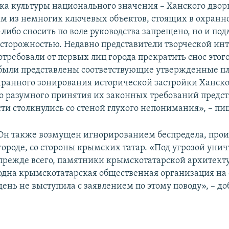
ка культуры национального значения – Ханского двор
им из немногих ключевых объектов, стоящих в охранно
-либо сносить по воле руководства запрещено, но и по
осторожностью. Недавно представители творческой ин
требовали от первых лиц города прекратить снос этог
были представлены соответствующие утвержденные п
ранного зонирования исторической застройки Ханско
о разумного принятия их законных требований предс
ти столкнулись со стеной глухого непонимания», – пиш
Он также возмущен игнорированием беспредела, прои
городе, со стороны крымских татар. «Под угрозой уни
прежде всего, памятники крымскотатарской архитект
одна крымскотатарская общественная организация на
день не выступила с заявлением по этому поводу», – до