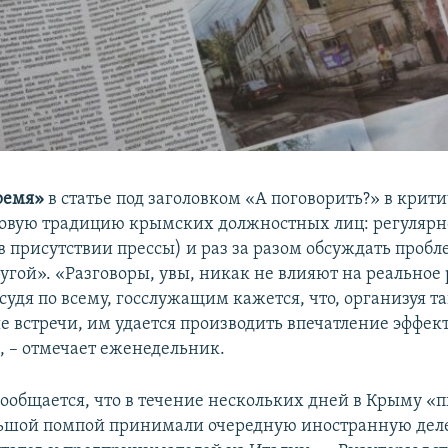
ремя»
в статье под заголовком «А поговорить?» в крит
овую традицию крымских должностных лиц: регулярн
в присутствии прессы) и раз за разом обсуждать пробл
ругой». «Разговоры, увы, никак не влияют на реально
 судя по всему, госслужащим кажется, что, организуя т
е встречи, им удается производить впечатление эффе
, – отмечает еженедельник.
сообщается, что в течение нескольких дней в Крыму «
льшой помпой принимали очередную иностранную дел