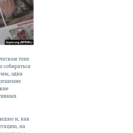
ическом тоне
о собираться
емы, одна
е решение
акие
ктивных
пышно и, как
егацию, на