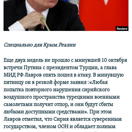
ПРИСОЕДИНЯЙТЕСЬ!
ПОБЕДИТЕЛЕЙ НЕ СУДЯТ?
КРЫМ.НЕПОКОРЕННЫЙ
ELIFBE
УКРАИНСКАЯ ПРОБЛЕМА КРЫМА
Все сайты RFE/RL
Специально для Крым.Реалии
Еще двух недель не прошло с минувшей 10 октября
встречи Путина с президентом Турции, а глава
МИД РФ Лавров опять пошел в атаку. В минувшую
пятницу он в резкой форме заявил :«Любая
попытка повторного нарушения сирийского
воздушного пространства турецкими военными
самолетами получит отпор, и они будут сбиты
любыми доступными средствами». При этом
Лавров отметил, что Сирия является суверенным
государством, членом ООН и обладает полным