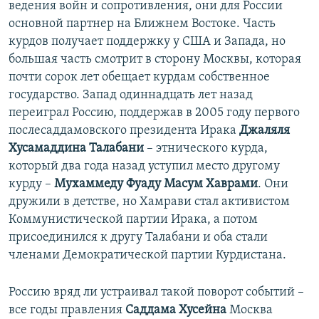
ведения войн и сопротивления, они для России
основной партнер на Ближнем Востоке. Часть
курдов получает поддержку у США и Запада, но
большая часть смотрит в сторону Москвы, которая
почти сорок лет обещает курдам собственное
государство. Запад одиннадцать лет назад
переиграл Россию, поддержав в 2005 году первого
послесаддамовского президента Ирака
Джаляля
Хусамаддина Талабани
– этнического курда,
который два года назад уступил место другому
курду –
Мухаммеду Фуаду Масум Хаврами
. Они
дружили в детстве, но Хамрави стал активистом
Коммунистической партии Ирака, а потом
присоединился к другу Талабани и оба стали
членами Демократической партии Курдистана.
Россию вряд ли устраивал такой поворот событий –
все годы правления
Саддама Хусейна
Москва